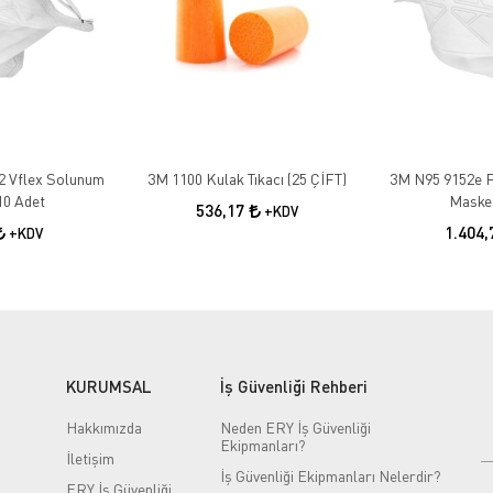
2 Vflex Solunum
3M 1100 Kulak Tıkacı (25 ÇİFT)
3M N95 9152e F
10 Adet
Maskes
536,17
+KDV
1.404
+KDV
KURUMSAL
İş Güvenliği Rehberi
Hakkımızda
Neden ERY İş Güvenliği
Ekipmanları?
İletişim
İş Güvenliği Ekipmanları Nelerdir?
ERY İş Güvenliği