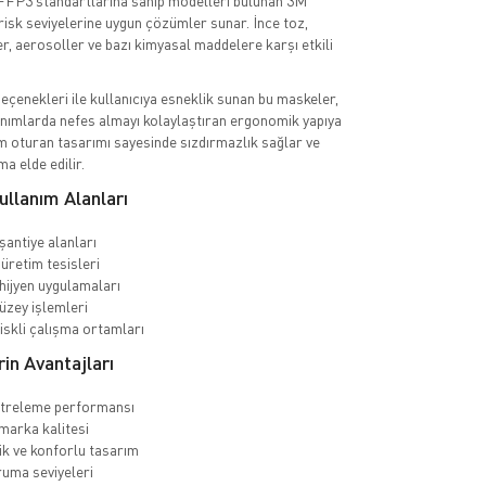
FP3 standartlarına sahip modelleri bulunan 3M
 risk seviyelerine uygun çözümler sunar. İnce toz,
er, aerosoller ve bazı kimyasal maddelere karşı etkili
 seçenekleri ile kullanıcıya esneklik sunan bu maskeler,
anımlarda nefes almayı kolaylaştıran ergonomik yapıya
am oturan tasarımı sayesinde sızdırmazlık sağlar ve
 elde edilir.
llanım Alanları
şantiye alanları
üretim tesisleri
 hijyen uygulamaları
üzey işlemleri
riskli çalışma ortamları
n Avantajları
ltreleme performansı
 marka kalitesi
k ve konforlu tasarım
ruma seviyeleri