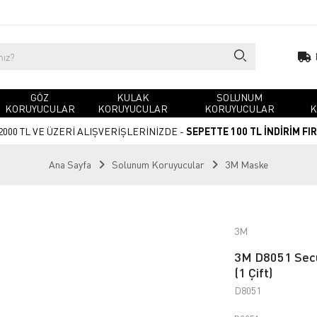
GÖZ
KULAK
SOLUNUM
KORUYUCULAR
KORUYUCULAR
KORUYUCULAR
K
2000 TL VE ÜZERİ ALIŞVERİŞLERİNİZDE -
SEPETTE 100 TL İNDİRİM FI
Ana Sayfa
Solunum Koruyucular
3M Maske
3M
3M D8051 Secur
(1 Çift)
D8051