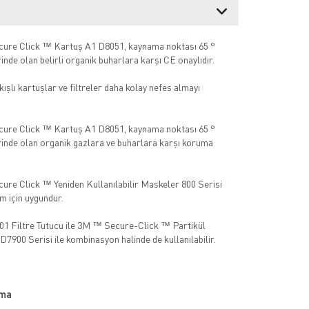
ure Click ™ Kartuş A1 D8051, kaynama noktası 65 °
inde olan belirli organik buharlara karşı CE onaylıdır.
akışlı kartuşlar ve filtreler daha kolay nefes almayı
ure Click ™ Kartuş A1 D8051, kaynama noktası 65 °
rinde olan organik gazlara ve buharlara karşı koruma
re Click ™ Yeniden Kullanılabilir Maskeler 800 Serisi
ım için uygundur.
 Filtre Tutucu ile 3M ™ Secure-Click ™ Partikül
 D7900 Serisi ile kombinasyon halinde de kullanılabilir.
ama