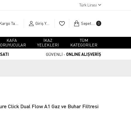
Türk Lirası
Kargo Takip
Giriş Yap
Sepetim
0
KAFA
İKAZ
TÜM
ORUYUCULAR
YELEKLERİ
KATEGORİLER
RSATI
GÜVENLİ -
ONLINE ALIŞVERİŞ
e Click Dual Flow A1 Gaz ve Buhar Filtresi