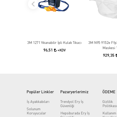
3M 1271 Yıkanabilir İpli Kulak Tıkacı
3M N95 9152e Ffp
Maskesi 
96,51
+KDV
929,35
Popüler Linkler
Pazaryerlerimiz
ÖDEME
İş Ayakkabıları
Trendyol Ery İş
Gizlilik
Güvenliği
Politikası
Solunum
Koruyucular
Hepsiburada Ery İş
Kullanım