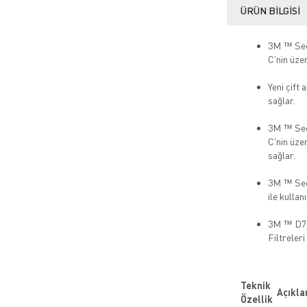
ÜRÜN BILGISI
3M ™ Sec
C'nin üzer
Yeni çift 
sağlar.
3M ™ Sec
C'nin üze
sağlar.
3M ™ Secu
ile kullan
3M ™ D701
Filtreleri
Teknik
Açıkl
Özellik