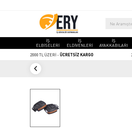
İŞ
İŞ
İŞ
ELBİSELERİ
ELDİVENLERİ
AYAKKABILARI
2000 TL ÜZERİ -
ÜCRETSİZ KARGO