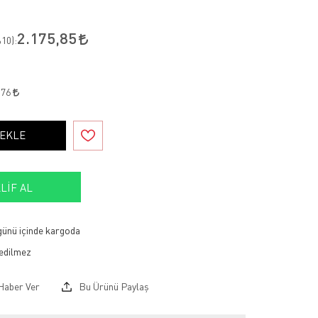
2.175,85
10
):
,76
 EKLE
LIF AL
 günü içinde kargoda
Haber Ver
Bu Ürünü Paylaş