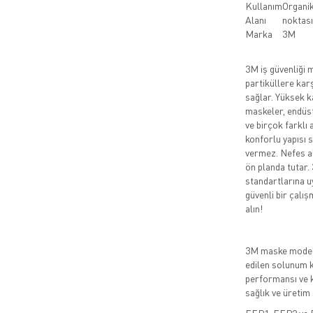
Kullanım
Organik
Alanı
noktası
Marka
3M
3M iş güvenliği m
partiküllere kar
sağlar. Yüksek ka
maskeler, endüst
ve birçok farklı
konforlu yapısı 
vermez. Nefes alab
ön planda tutar. 
standartlarına uy
güvenli bir çalı
alın!
3M maske modelle
edilen solunum k
performansı ve k
sağlık ve üretim 