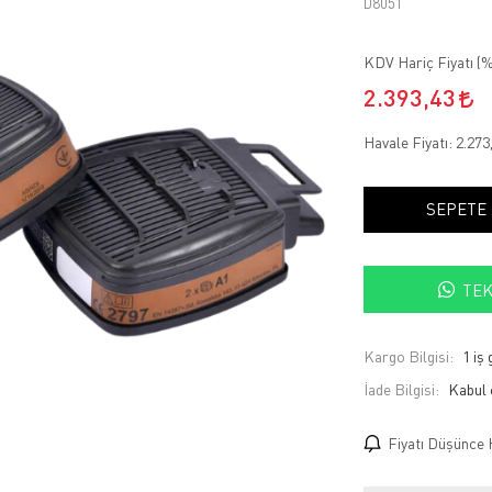
D8051
KDV Hariç Fiyatı (
%
2.393,43
Havale Fiyatı:
2.273
SEPETE
TEK
Kargo Bilgisi:
1 iş
İade Bilgisi:
Fiyatı Düşünce 