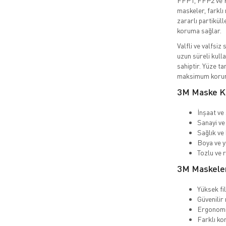
FFP1, FFP2 ve F
maskeler, farklı
zararlı partiküll
koruma sağlar.
Valfli ve valfsiz
uzun süreli kull
sahiptir. Yüze t
maksimum koruma
3M Maske Ku
İnşaat ve 
Sanayi ve 
Sağlık ve
Boya ve y
Tozlu ve 
3M Maskeleri
Yüksek fi
Güvenilir
Ergonomi
Farklı ko