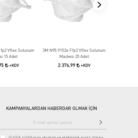
fp2 Vflex Solunum
3M N95 9152e Ffp2 Vflex Solunum
3M 1100 Ku
i 15 Adet
Maskesi 25 Adet
10
,75
2.376,99
+KDV
+KDV
KAMPANYALARDAN HABERDAR OLMAK İÇİN
Gizlilik politikasını
okudum ve elektronik posta almayı