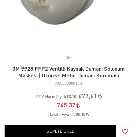
3M
3M 9928 FFP2 Ventilli Kaynak Dumanı Solunum
Maskesi | Ozon ve Metal Dumanı Koruması
A00000000108
677,61
KDV Hariç Fiyatı (
%10
):
745,37
Havale Fiyatı:
708,10
SEPETE EKLE