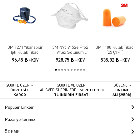
3M 1271 Yıkanabilir
3M N95 9152e Ffp2
3M 1100 Kulak Tıkacı
İpli Kulak Tıkacı
Vflex Solunum
(25 ÇİFT)
Maskesi 10 Adet
96,45
928,75
535,82
+KDV
+KDV
+KDV
2000 TL ÜZERİ -
2000 TL VE ÜZERİ
GÜVENLİ -
ÜCRETSİZ
ALIŞVERİŞLERİNİZDE -
SEPETTE 100
ONLINE
KARGO
TL İNDİRİM FIRSATI
ALIŞVERİŞ
Popüler Linkler
Pazaryerlerimiz
ÖDEME