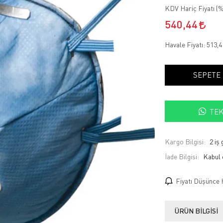
KDV Hariç Fiyatı (
%
540,44
Havale Fiyatı:
513,
SEPETE
TEK
Kargo Bilgisi:
2 iş
İade Bilgisi:
Fiyatı Düşünce 
ÜRÜN BILGISI