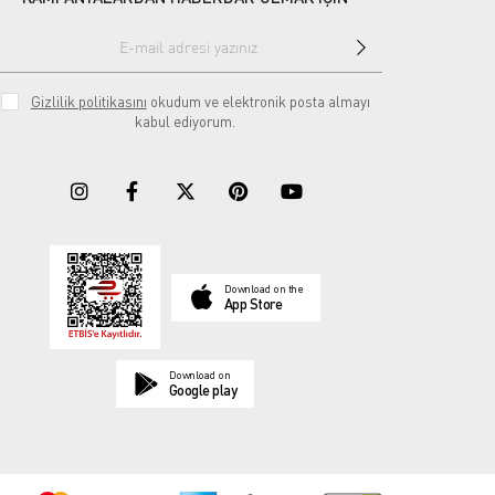
Gizlilik politikasını
okudum ve elektronik posta almayı
kabul ediyorum.
Download on the
App Store
Download on
Google play