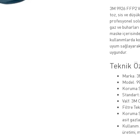
3M 9926 FFP2 Ve
toz, sis ve düşük
profesyonel solu
gaz ve buharları
maske içerisinde
kullanımlarda kon
uyum sağlayarak
uygundur.
Teknik Öz
Marka: 
Model: 9
Koruma S
Standart
Valf: 3M 
Filtre Te
Koruma Sağ
asit gazla
Kullanım 
üretimi, m