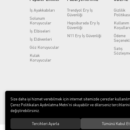
İş Ayakkabıları
Trendyol Ery İş
Gizlilik
Güvenliği
Politikası
Solunum
Koruyucular
Hepsiburada Ery İş
Kullanım
Güvenliği
Koşulları
İş Elbiseleri
N11 Ery İş Güvenliği
Ödeme
İş Eldivenleri
Seçenekl
Göz Koruyucular
Satış
Sözleşme
Kulak
Koruyucular
Size daha iyi hizmet verebilmek için internet sitemizde çerezler kullanılm
Çerez Politikaları Aydınlatma Metni’ni okuyabilir ve dilerseniz tercihlerini
değiştirebilirsiniz.
Tercihleri Ayarla
Tümünü Kabul Et