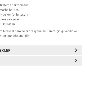
ltreleme performansı
 marka kalitesi
k ve konforlu tasarım
ruma seviyeleri
li kullanım
 bireysel hem de profesyonel kullanım için güvenilir ve
num koruma çözümüdür.
EKLERI