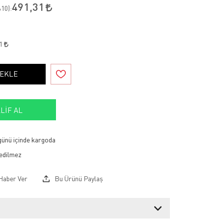
491,31
10
):
41
 EKLE
LIF AL
 günü içinde kargoda
Haber Ver
Bu Ürünü Paylaş