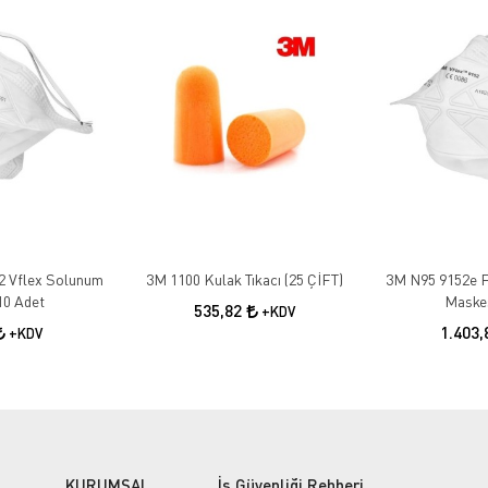
2 Vflex Solunum
3M 1100 Kulak Tıkacı (25 ÇİFT)
3M N95 9152e F
10 Adet
Maskes
535,82
+KDV
1.403
+KDV
KURUMSAL
İş Güvenliği Rehberi