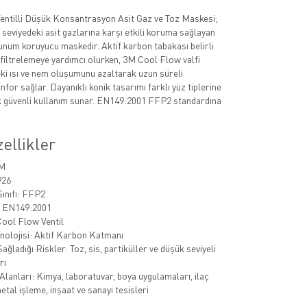
ntilli Düşük Konsantrasyon Asit Gaz ve Toz Maskesi;
 seviyedeki asit gazlarına karşı etkili koruma sağlayan
num koruyucu maskedir. Aktif karbon tabakası belirli
 filtrelemeye yardımcı olurken, 3M Cool Flow valfi
ki ısı ve nem oluşumunu azaltarak uzun süreli
for sağlar. Dayanıklı konik tasarımı farklı yüz tiplerine
 güvenli kullanım sunar. EN149:2001 FFP2 standardına
ellikler
3M
926
ınıfı: FFP2
: EN149:2001
Cool Flow Ventil
knolojisi: Aktif Karbon Katmanı
ladığı Riskler: Toz, sis, partiküller ve düşük seviyeli
rı
Alanları: Kimya, laboratuvar, boya uygulamaları, ilaç
etal işleme, inşaat ve sanayi tesisleri