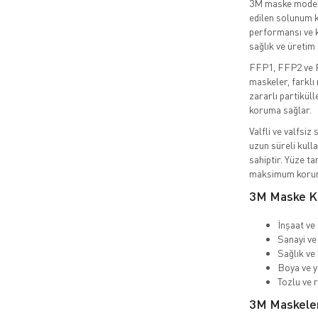
3M maske modelle
edilen solunum k
performansı ve k
sağlık ve üretim 
FFP1, FFP2 ve F
maskeler, farklı
zararlı partiküll
koruma sağlar.
Valfli ve valfsiz
uzun süreli kull
sahiptir. Yüze t
maksimum koruma
3M Maske Ku
İnşaat ve 
Sanayi ve 
Sağlık ve
Boya ve y
Tozlu ve 
3M Maskeleri