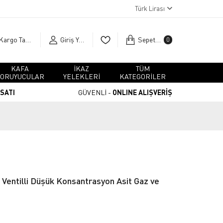
Türk Lirası
Kargo Takip
Giriş Yap
Sepetim
0
KAFA
İKAZ
TÜM
ORUYUCULAR
YELEKLERİ
KATEGORİLER
RSATI
GÜVENLİ -
ONLINE ALIŞVERİŞ
entilli Düşük Konsantrasyon Asit Gaz ve