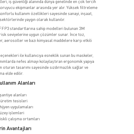
ri, iş güvenliği alanında dünya genelinde en çok tercih
oruyucu ekipmanlar arasında yer alır. Yüksek filtreleme
onforlu kullanım özellikleri sayesinde sanayi, inşaat,
sektörlerinde yaygın olarak kullanılır.
FP3 standartlarına sahip modelleri bulunan 3M
 risk seviyelerine uygun çözümler sunar. İnce toz,
er, aerosoller ve bazı kimyasal maddelere karşı etkili
 seçenekleri ile kullanıcıya esneklik sunan bu maskeler,
anımlarda nefes almayı kolaylaştıran ergonomik yapıya
am oturan tasarımı sayesinde sızdırmazlık sağlar ve
 elde edilir.
llanım Alanları
şantiye alanları
üretim tesisleri
 hijyen uygulamaları
üzey işlemleri
riskli çalışma ortamları
n Avantajları