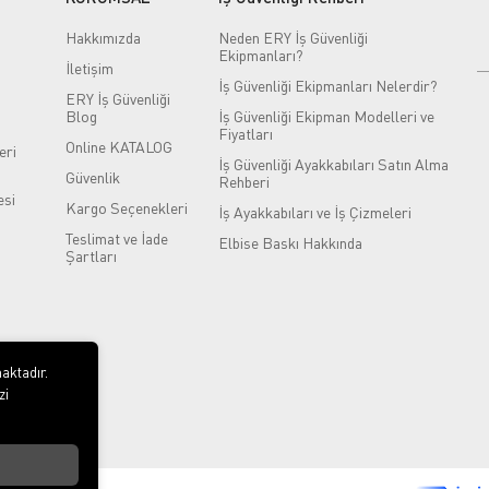
Hakkımızda
Neden ERY İş Güvenliği
Ekipmanları?
İletişim
İş Güvenliği Ekipmanları Nelerdir?
ERY İş Güvenliği
Blog
İş Güvenliği Ekipman Modelleri ve
Fiyatları
Online KATALOG
eri
İş Güvenliği Ayakkabıları Satın Alma
Güvenlik
Rehberi
si
Kargo Seçenekleri
İş Ayakkabıları ve İş Çizmeleri
Teslimat ve İade
Elbise Baskı Hakkında
Şartları
aktadır.
zi