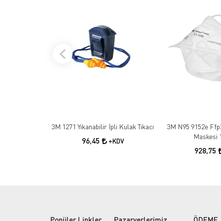
3M 1271 Yıkanabilir İpli Kulak Tıkacı
3M N95 9152e Ffp
Maskesi 
96,45
+KDV
928,75
Popüler Linkler
Pazaryerlerimiz
ÖDEME