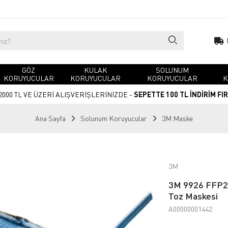
GÖZ
KULAK
SOLUNUM
KORUYUCULAR
KORUYUCULAR
KORUYUCULAR
K
2000 TL VE ÜZERİ ALIŞVERİŞLERİNİZDE -
SEPETTE 100 TL İNDİRİM FI
Ana Sayfa
Solunum Koruyucular
3M Maske
3M
3M 9926 FFP2 V
Toz Maskesi
A00000001442