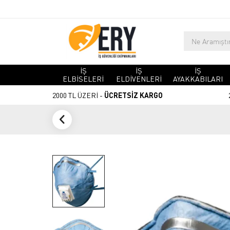
İŞ
İŞ
İŞ
ELBİSELERİ
ELDİVENLERİ
AYAKKABILARI
2000 TL ÜZERİ -
ÜCRETSİZ KARGO