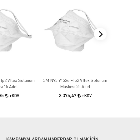
fp2 Vflex Solunum
3M N95 9152e Ffp2 Vflex Solunum
3M 1100 Ku
i 15 Adet
Maskesi 25 Adet
10
,85
2.375,47
+KDV
+KDV
KAMPANYALARDAN HABERDAR OLMAK İÇİN