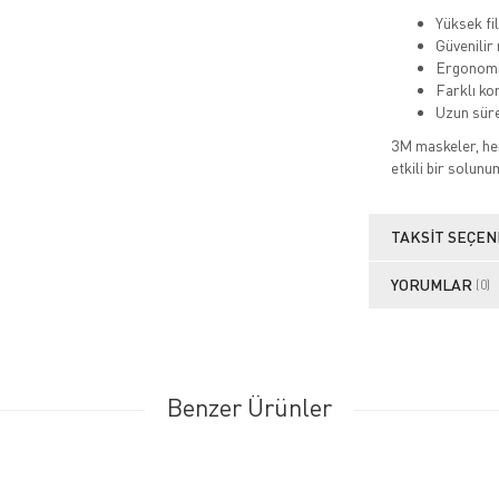
Yüksek fi
Güvenilir
Ergonomi
Farklı ko
Uzun süre
3M maskeler, hem
etkili bir solu
TAKSIT SEÇEN
YORUMLAR
(0)
Benzer Ürünler