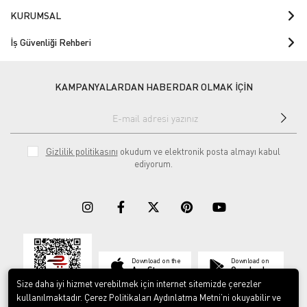
KURUMSAL
İş Güvenliği Rehberi
KAMPANYALARDAN HABERDAR OLMAK İÇİN
Gizlilik politikasını
okudum ve elektronik posta almayı kabul
ediyorum.
Download on the
Download on
App Store
Google play
Size daha iyi hizmet verebilmek için internet sitemizde çerezler
kullanılmaktadır. Çerez Politikaları Aydınlatma Metni’ni okuyabilir ve