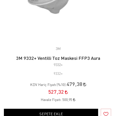
3M
3M 9332+ Ventilli Toz Maskesi FFP3 Aura
9332+
9332+
479,38
KDV Hariç Fiyatı (
%10
):
527,32
Havale Fiyatı:
500,95
SEPETE EKLE