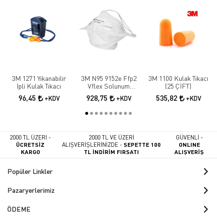
3M 1271 Yıkanabilir
3M N95 9152e Ffp2
3M 1100 Kulak Tıkacı
İpli Kulak Tıkacı
Vflex Solunum
(25 ÇİFT)
Maskesi 10 Adet
96,45
928,75
535,82
+KDV
+KDV
+KDV
2000 TL ÜZERİ -
2000 TL VE ÜZERİ
GÜVENLİ -
ÜCRETSİZ
ALIŞVERİŞLERİNİZDE -
SEPETTE 100
ONLINE
KARGO
TL İNDİRİM FIRSATI
ALIŞVERİŞ
Popüler Linkler
Pazaryerlerimiz
ÖDEME