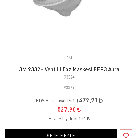
3M
3M 9332+ Ventilli Toz Maskesi FFP3 Aura
9332+
9332+
479,91
KDV Hariç Fiyatı (
%10
):
527,90
Havale Fiyatı:
501,51
SEPETE EKLE