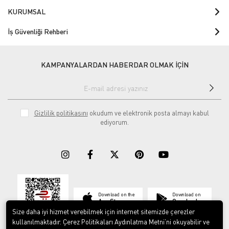
KURUMSAL
İş Güvenliği Rehberi
KAMPANYALARDAN HABERDAR OLMAK İÇİN
Gizlilik politikasını
okudum ve elektronik posta almayı kabul
ediyorum.
Download on the
Download on
App Store
Google play
Size daha iyi hizmet verebilmek için internet sitemizde çerezler
kullanılmaktadır. Çerez Politikaları Aydınlatma Metni’ni okuyabilir ve