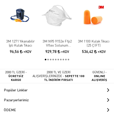
3M 1271 Yıkanabilir
3M N95 9152e Ffp2
3M 1100 Kulak Tıkacı
İpli Kulak Tıkacı
Vflex Solunum
(25 ÇİFT)
Maskesi 10 Adet
96,56
929,78
536,42
+KDV
+KDV
+KDV
2000 TL ÜZERİ -
2000 TL VE ÜZERİ
GÜVENLİ -
ÜCRETSİZ
ALIŞVERİŞLERİNİZDE -
SEPETTE 100
ONLINE
KARGO
TL İNDİRİM FIRSATI
ALIŞVERİŞ
Popüler Linkler
Pazaryerlerimiz
ÖDEME