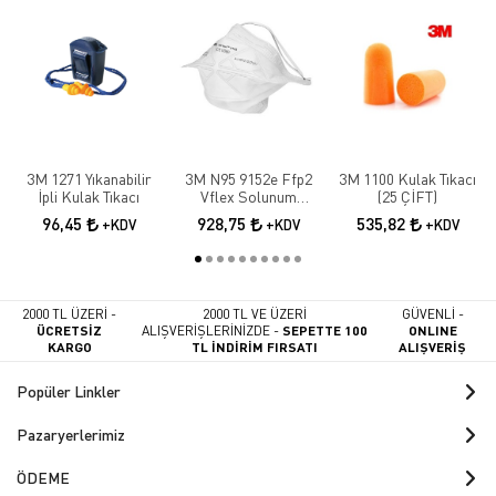
3M 1271 Yıkanabilir
3M N95 9152e Ffp2
3M 1100 Kulak Tıkacı
İpli Kulak Tıkacı
Vflex Solunum
(25 ÇİFT)
Maskesi 10 Adet
96,45
928,75
535,82
+KDV
+KDV
+KDV
2000 TL ÜZERİ -
2000 TL VE ÜZERİ
GÜVENLİ -
ÜCRETSİZ
ALIŞVERİŞLERİNİZDE -
SEPETTE 100
ONLINE
KARGO
TL İNDİRİM FIRSATI
ALIŞVERİŞ
Popüler Linkler
Pazaryerlerimiz
ÖDEME