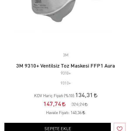
3M
3M 9310+ Ventilsiz Toz Maskesi FFP1 Aura
9310+
9310+
134,31
KDV Hariç Fiyatı (
%10
):
147,74
324,24
Havale Fiyatı:
140,36
SEPETE EKLE