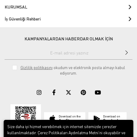
KURUMSAL
İş Güvenliği Rehberi
KAMPANYALARDAN HABERDAR OLMAK İÇİN
Gizlilik politikasını
okudum ve elektronik posta almayı kabul
ediyorum.
Download on the
Download on
App Store
Google play
Size daha iyi hizmet verebilmek için internet sitemizde çerezler
kullanılmaktadır. Çerez Politikaları Aydınlatma Metni’ni okuyabilir ve