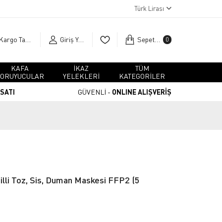
Türk Lirası
Kargo Takip
Giriş Yap
Sepetim
0
KAFA
İKAZ
TÜM
ORUYUCULAR
YELEKLERİ
KATEGORİLER
RSATI
GÜVENLİ -
ONLINE ALIŞVERİŞ
lli Toz, Sis, Duman Maskesi FFP2 (5