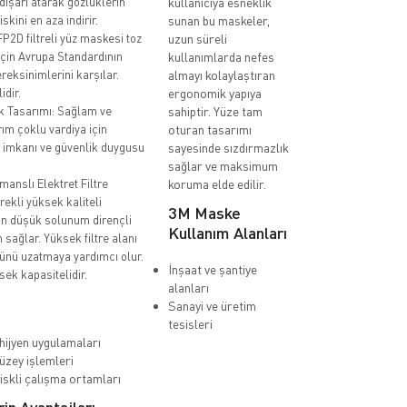
 dışarı atarak gözlüklerin
kullanıcıya esneklik
kini en aza indirir.
sunan bu maskeler,
2D filtreli yüz maskesi toz
uzun süreli
 için Avrupa Standardının
kullanımlarda nefes
eksinimlerini karşılar.
almayı kolaylaştıran
idir.
ergonomik yapıya
k Tasarımı: Sağlam ve
sahiptir. Yüze tam
rım çoklu vardiya için
oturan tasarımı
 imkanı ve güvenlik duygusu
sayesinde sızdırmazlık
sağlar ve maksimum
anslı Elektret Filtre
koruma elde edilir.
rekli yüksek kaliteli
3M Maske
in düşük solunum dirençli
Kullanım Alanları
on sağlar. Yüksek filtre alanı
nü uzatmaya yardımcı olur.
İnşaat ve şantiye
sek kapasitelidir.
alanları
Sanayi ve üretim
tesisleri
 hijyen uygulamaları
üzey işlemleri
riskli çalışma ortamları