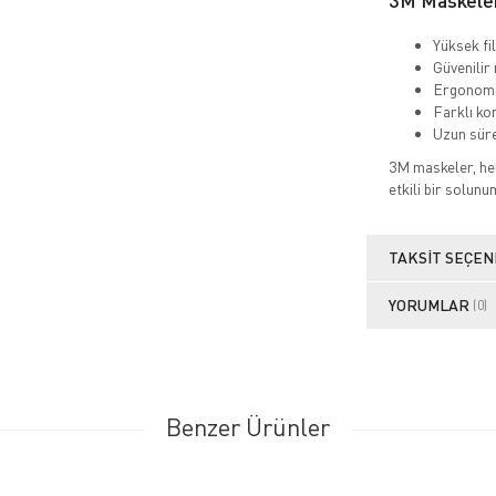
3M Maskeleri
Yüksek fi
Güvenilir
Ergonomi
Farklı ko
Uzun süre
3M maskeler, hem
etkili bir solu
TAKSIT SEÇEN
YORUMLAR
(0)
Benzer Ürünler