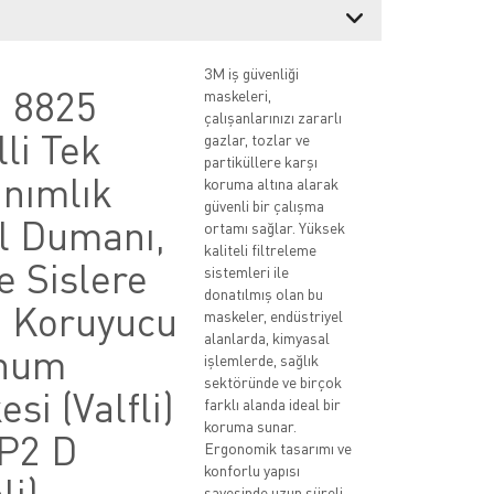
3M iş güvenliği
 8825
maskeleri,
çalışanlarınızı zararlı
lli Tek
gazlar, tozlar ve
partiküllere karşı
anımlık
koruma altına alarak
güvenli bir çalışma
l Dumanı,
ortamı sağlar. Yüksek
kaliteli filtreleme
e Sislere
sistemleri ile
donatılmış olan bu
ı Koruyucu
maskeler, endüstriyel
alanlarda, kimyasal
num
işlemlerde, sağlık
sektöründe ve birçok
si (Valfli)
farklı alanda ideal bir
koruma sunar.
FP2 D
Ergonomik tasarımı ve
konforlu yapısı
li)
sayesinde uzun süreli