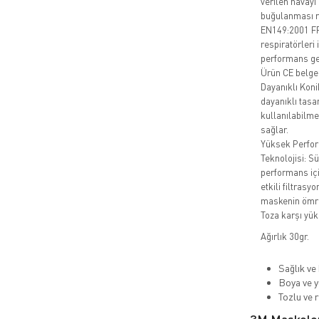
verilen havayı
buğulanması ris
EN149:2001 FFP
respiratörleri
performans ger
Ürün CE belgel
Dayanıklı Koni
dayanıklı tasa
kullanılabilme
sağlar.
Yüksek Perform
Teknolojisi: Sü
performans iç
etkili filtrasy
maskenin ömrü
Toza karşı yük
Ağırlık 30gr.
Sağlık ve
Boya ve y
Tozlu ve 