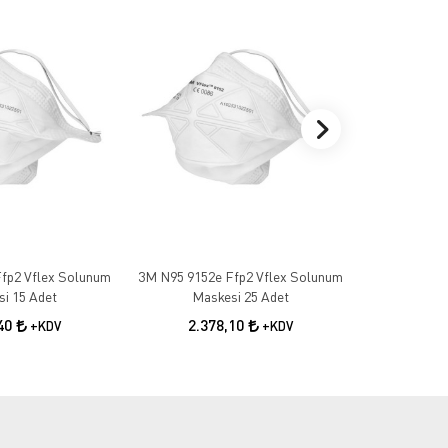
fp2 Vflex Solunum
3M N95 9152e Ffp2 Vflex Solunum
3M 1100 Ku
i 15 Adet
Maskesi 25 Adet
10
,40
2.378,10
+KDV
+KDV