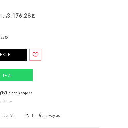
3.176,28
10
):
,22
 EKLE
LIF AL
 günü içinde kargoda
Haber Ver
Bu Ürünü Paylaş