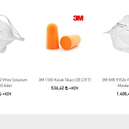
2 Vflex Solunum
3M 1100 Kulak Tıkacı (25 ÇİFT)
3M N95 9152e F
10 Adet
Maskes
536,42
+KDV
1.405
+KDV