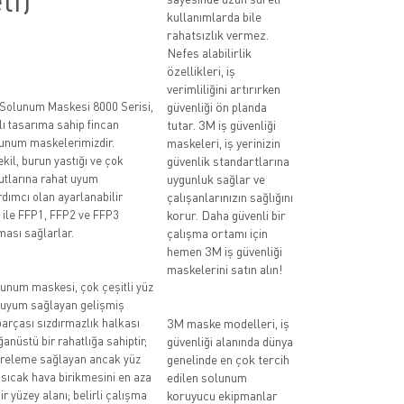
kullanımlarda bile
rahatsızlık vermez.
Nefes alabilirlik
özellikleri, iş
verimliliğini artırırken
Solunum Maskesi 8000 Serisi,
güvenliği ön planda
ışlı tasarıma sahip fincan
tutar. 3M iş güvenliği
lunum maskelerimizdir.
maskeleri, iş yerinizin
kil, burun yastığı ve çok
güvenlik standartlarına
yutlarına rahat uyum
uygunluk sağlar ve
dımcı olan ayarlanabilir
çalışanlarınızın sağlığını
 ile FFP1, FFP2 ve FFP3
korur. Daha güvenli bir
ası sağlarlar.
çalışma ortamı için
hemen 3M iş güvenliği
maskelerini satın alın!
num maskesi, çok çeşitli yüz
i uyum sağlayan gelişmiş
arçası sızdırmazlık halkası
3M maske modelleri, iş
anüstü bir rahatlığa sahiptir;
güvenliği alanında dünya
releme sağlayan ancak yüz
genelinde en çok tercih
 sıcak hava birikmesini en aza
edilen solunum
ir yüzey alanı; belirli çalışma
koruyucu ekipmanlar