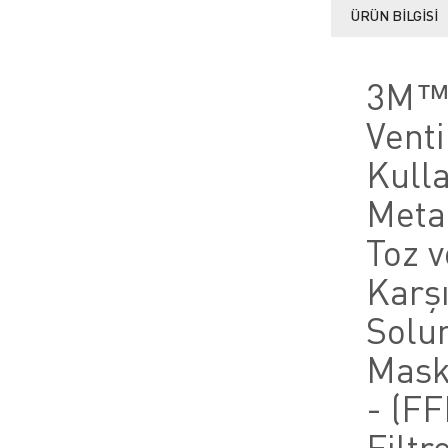
ÜRÜN BILGISI
3M™
Venti
Kull
Meta
Toz v
Karş
Solu
Maske
- (F
Filtre