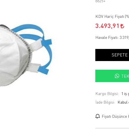
8825+
KDV Hariç Fiyatı (
%
3.493,91
Havale Fiyatı:
3.319
SEPETE
TEK
Kargo Bilgisi:
1 iş
İade Bilgisi:
Fiyatı Düşünce 