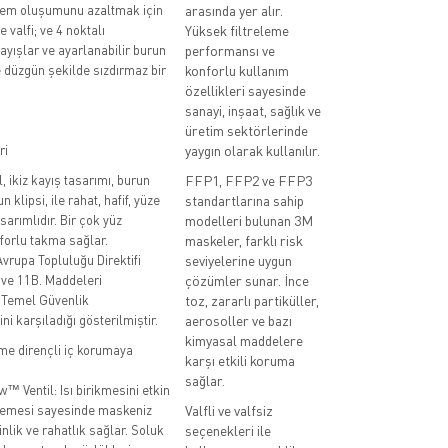
nem oluşumunu azaltmak için
arasında yer alır.
 valfi; ve 4 noktalı
Yüksek filtreleme
kayışlar ve ayarlanabilir burun
performansı ve
ve düzgün şekilde sızdırmaz bir
konforlu kullanım
özellikleri sayesinde
sanayi, inşaat, sağlık ve
üretim sektörlerinde
ri
yaygın olarak kullanılır.
, ikiz kayış tasarımı, burun
FFP1, FFP2 ve FFP3
 klipsi, ile rahat, hafif, yüze
standartlarına sahip
arımlıdır. Bir çok yüz
modelleri bulunan 3M
forlu takma sağlar.
maskeler, farklı risk
rupa Topluluğu Direktifi
seviyelerine uygun
 ve 11B. Maddeleri
çözümler sunar. İnce
Temel Güvenlik
toz, zararlı partiküller,
i karşıladığı gösterilmiştir.
aerosoller ve bazı
kimyasal maddelere
me dirençli iç korumaya
karşı etkili koruma
sağlar.
 Ventil: Isı birikmesini etkin
lemesi sayesinde maskeniz
Valfli ve valfsiz
nlik ve rahatlık sağlar. Soluk
seçenekleri ile