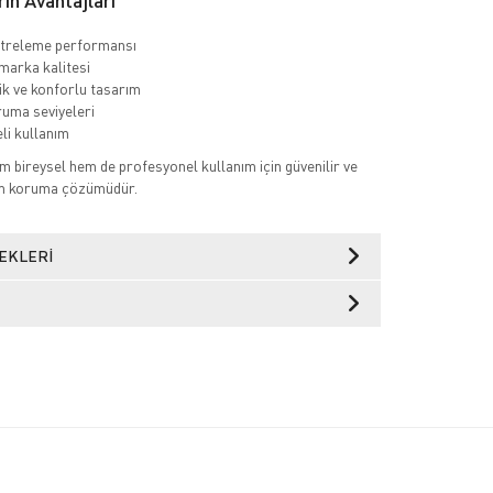
n Avantajları
ltreleme performansı
 marka kalitesi
k ve konforlu tasarım
ruma seviyeleri
li kullanım
 bireysel hem de profesyonel kullanım için güvenilir ve
num koruma çözümüdür.
EKLERI