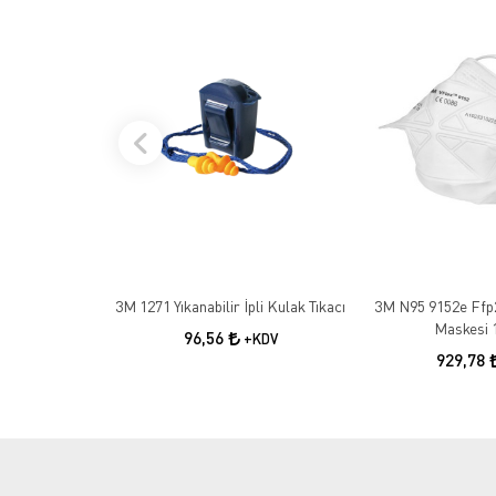
3M 1271 Yıkanabilir İpli Kulak Tıkacı
3M N95 9152e Ffp
Maskesi 
96,56
+KDV
929,78