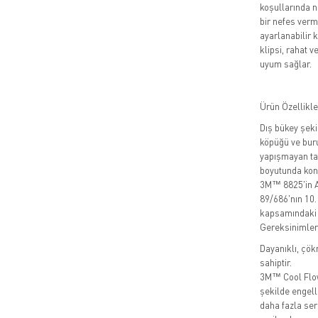
koşullarında 
bir nefes verme
ayarlanabilir 
klipsi, rahat 
uyum sağlar.
Ürün Özellikle
Dış bükey şekil
köpüğü ve burun
yapışmayan tas
boyutunda kon
3M™ 8825'in Av
89/686'nın 10.
kapsamındaki 
Gereksinimlerin
Dayanıklı, çök
sahiptir.
3M™ Cool Flow™
şekilde engel
daha fazla seri