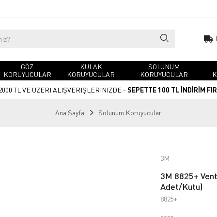
GÖZ
KULAK
SOLUNUM
KORUYUCULAR
KORUYUCULAR
KORUYUCULAR
K
2000 TL VE ÜZERİ ALIŞVERİŞLERİNİZDE -
SEPETTE 100 TL İNDİRİM FI
Ana Sayfa
Solunum Koruyucular
3M
3M 8825+ Venti
Adet/Kutu)
8825+