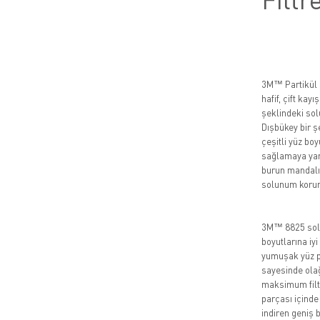
3M™ Partikül 
hafif, çift kay
şeklindeki so
Dışbükey bir şe
çeşitli yüz bo
sağlamaya yar
burun mandalı
solunum korum
3M™ 8825 solu
boyutlarına iy
yumuşak yüz p
sayesinde olağ
maksimum filt
parçası içinde
indiren geniş b