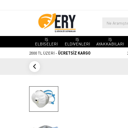
İŞ
İŞ
İŞ
ELBİSELERİ
ELDİVENLERİ
AYAKKABILARI
2000 TL ÜZERİ -
ÜCRETSİZ KARGO