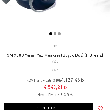
3M
3M 7503 Yarım Yüz Maskesi (Büyük Boy) (Filtresiz)
7503
7503
4.127,46
KDV Hariç Fiyatı (
%10
):
4.540,21
Havale Fiyatı:
4.313,20
SEPETE EKLE