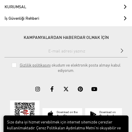
KURUMSAL
İş Güvenliği Rehberi
KAMPANYALARDAN HABERDAR OLMAK İÇİN
Gizlilik politikasını
okudum ve elektronik posta almayı kabul
ediyorum.
Download on the
Download on
App Store
Google play
Size daha iyi hizmet verebilmek için internet sitemizde çerezler
kullanılmaktadır. Çerez Politikaları Aydınlatma Metni’ni okuyabilir ve