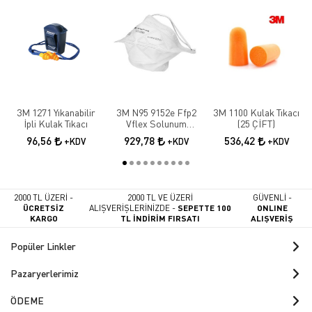
3M 1271 Yıkanabilir
3M N95 9152e Ffp2
3M 1100 Kulak Tıkacı
İpli Kulak Tıkacı
Vflex Solunum
(25 ÇİFT)
Maskesi 10 Adet
96,56
929,78
536,42
+KDV
+KDV
+KDV
2000 TL ÜZERİ -
2000 TL VE ÜZERİ
GÜVENLİ -
ÜCRETSİZ
ALIŞVERİŞLERİNİZDE -
SEPETTE 100
ONLINE
KARGO
TL İNDİRİM FIRSATI
ALIŞVERİŞ
Popüler Linkler
Pazaryerlerimiz
ÖDEME