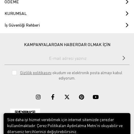
ÖDEME
KURUMSAL
İş Güvenliği Rehberi
KAMPANYALARDAN HABERDAR OLMAK İÇİN
Gizlilik politikasını
okudum ve elektronik posta almayı kabul
ediyorum.
Size daha iyi hizmet verebilmek için internet sitemizde çerezler
Download on the
Download on
App Store
Google play
kullanılmaktadır. Çerez Politikaları Aydınlatma Metni’ni okuyabilir ve
dilerseniz tercihlerinizi değiştirebilirsiniz.