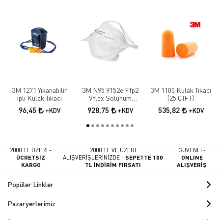
3M 1271 Yıkanabilir
3M N95 9152e Ffp2
3M 1100 Kulak Tıkacı
İpli Kulak Tıkacı
Vflex Solunum
(25 ÇİFT)
Maskesi 10 Adet
96,45
928,75
535,82
+KDV
+KDV
+KDV
2000 TL ÜZERİ -
2000 TL VE ÜZERİ
GÜVENLİ -
ÜCRETSİZ
ALIŞVERİŞLERİNİZDE -
SEPETTE 100
ONLINE
KARGO
TL İNDİRİM FIRSATI
ALIŞVERİŞ
Popüler Linkler
Pazaryerlerimiz