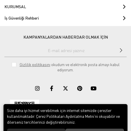
KURUMSAL
İş Güvenliği Rehberi
KAMPANYALARDAN HABERDAR OLMAK İÇİN
Gizlilik politikasını
okudum ve elektronik posta almayı kabul
ediyorum.
Size daha iyi hizmet verebilmek için internet sitemizde çerezler
Download on the
Download on
App Store
Google play
kullanılmaktadır. Çerez Politikaları Aydınlatma Metni’ni okuyabilir ve
dilerseniz tercihlerinizi değiştirebilirsiniz.