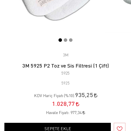
3M
3M 5925 P2 Toz ve Sis Filtresi (1 Çift)
5925
5925
935,25
KDV Hariç Fiyatı (
%10
):
1.028,77
Havale Fiyatı:
977,34
SEPETE EKLE