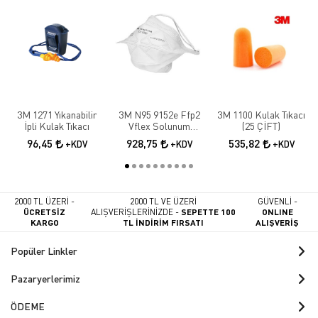
3M 1271 Yıkanabilir
3M N95 9152e Ffp2
3M 1100 Kulak Tıkacı
İpli Kulak Tıkacı
Vflex Solunum
(25 ÇİFT)
Maskesi 10 Adet
96,45
928,75
535,82
+KDV
+KDV
+KDV
2000 TL ÜZERİ -
2000 TL VE ÜZERİ
GÜVENLİ -
ÜCRETSİZ
ALIŞVERİŞLERİNİZDE -
SEPETTE 100
ONLINE
KARGO
TL İNDİRİM FIRSATI
ALIŞVERİŞ
Popüler Linkler
Pazaryerlerimiz
ÖDEME