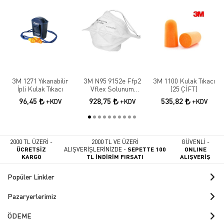
3M 1271 Yıkanabilir
3M N95 9152e Ffp2
3M 1100 Kulak Tıkacı
İpli Kulak Tıkacı
Vflex Solunum
(25 ÇİFT)
Maskesi 10 Adet
96,45
928,75
535,82
+KDV
+KDV
+KDV
2000 TL ÜZERİ -
2000 TL VE ÜZERİ
GÜVENLİ -
ÜCRETSİZ
ALIŞVERİŞLERİNİZDE -
SEPETTE 100
ONLINE
KARGO
TL İNDİRİM FIRSATI
ALIŞVERİŞ
Popüler Linkler
Pazaryerlerimiz
ÖDEME