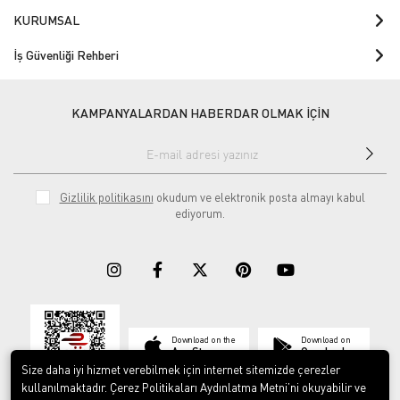
KURUMSAL
İş Güvenliği Rehberi
KAMPANYALARDAN HABERDAR OLMAK İÇİN
Gizlilik politikasını
okudum ve elektronik posta almayı kabul
ediyorum.
Download on the
Download on
App Store
Google play
Size daha iyi hizmet verebilmek için internet sitemizde çerezler
kullanılmaktadır. Çerez Politikaları Aydınlatma Metni’ni okuyabilir ve