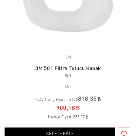
3M
3M 501 Filtre Tutucu Kapak
501
501
818,35
KDV Hariç Fiyatı (
%10
):
900,18
Havale Fiyatı:
855,17
SEPETE EKLE