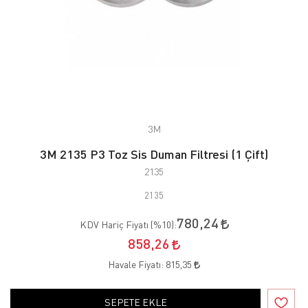
3M
3M 2135 P3 Toz Sis Duman Filtresi (1 Çift)
2135
2135
780,24
KDV Hariç Fiyatı (
%10
):
858,26
Havale Fiyatı:
815,35
SEPETE EKLE