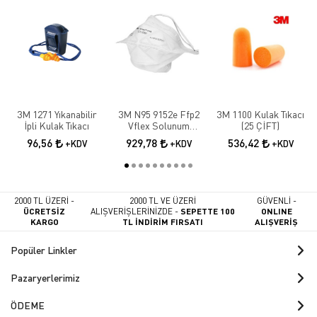
3M 1271 Yıkanabilir
3M N95 9152e Ffp2
3M 1100 Kulak Tıkacı
İpli Kulak Tıkacı
Vflex Solunum
(25 ÇİFT)
Maskesi 10 Adet
96,56
929,78
536,42
+KDV
+KDV
+KDV
2000 TL ÜZERİ -
2000 TL VE ÜZERİ
GÜVENLİ -
ÜCRETSİZ
ALIŞVERİŞLERİNİZDE -
SEPETTE 100
ONLINE
KARGO
TL İNDİRİM FIRSATI
ALIŞVERİŞ
Popüler Linkler
Pazaryerlerimiz
ÖDEME