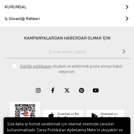
KURUMSAL
İş Güvenliği Rehberi
KAMPANYALARDAN HABERDAR OLMAK İÇİN
Gizlilik politikasını
okudum ve elektronik posta almayı kabul
ediyorum.
Download on the
Download on
App Store
Google play
Size daha iyi hizmet verebilmek için internet sitemizde çerezler
kullanılmaktadır. Çerez Politikaları Aydınlatma Metni’ni okuyabilir ve