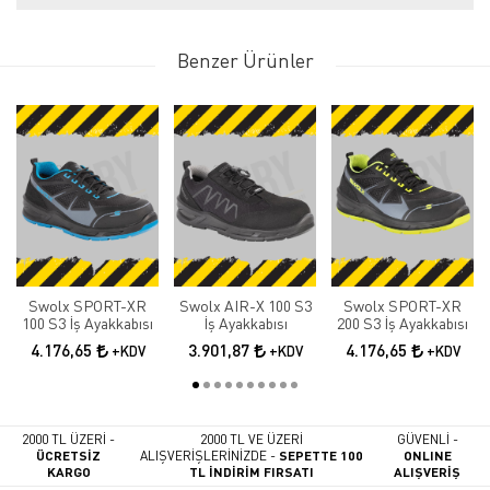
Benzer Ürünler
Swolx SPORT-XR
Swolx AIR-X 100 S3
Swolx SPORT-XR
100 S3 İş Ayakkabısı
İş Ayakkabısı
200 S3 İş Ayakkabısı
4.176,65
3.901,87
4.176,65
+KDV
+KDV
+KDV
2000 TL ÜZERİ -
2000 TL VE ÜZERİ
GÜVENLİ -
ÜCRETSİZ
ALIŞVERİŞLERİNİZDE -
SEPETTE 100
ONLINE
KARGO
TL İNDİRİM FIRSATI
ALIŞVERİŞ