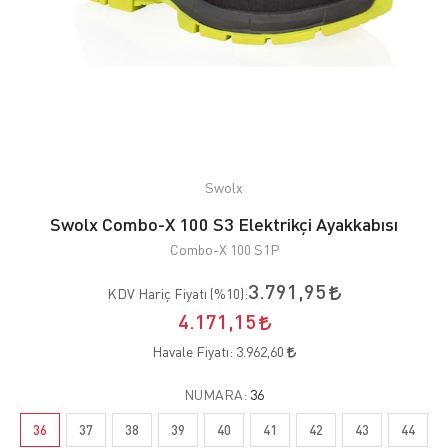
Swolx
Swolx Combo-X 100 S3 Elektrikçi Ayakkabısı
Combo-X 100 S1P
3.791,95
KDV Hariç Fiyatı (
%10
):
4.171,15
Havale Fiyatı:
3.962,60
NUMARA:
36
36
37
38
39
40
41
42
43
44