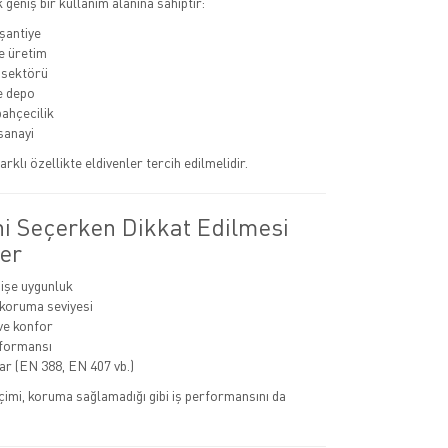
k geniş bir kullanım alanına sahiptir:
 şantiye
e üretim
 sektörü
ve depo
bahçecilik
sanayi
arklı özellikte eldivenler tercih edilmelidir.
ni Seçerken Dikkat Edilmesi
er
 işe uygunluk
 koruma seviyesi
ve konfor
rformansı
lar (EN 388, EN 407 vb.)
eçimi, koruma sağlamadığı gibi iş performansını da