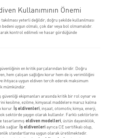
diven Kullanımının Önemi
takılması yeterli değildir; doğru şekilde kullanılması
in bedeni uygun olmalı, çok dar veya bol olmamalıdır.
larak kontrol edilmeli ve hasar gördüğünde
ş güvenliğinin en kritik parçalarından biridir. Doğru
ven, hem çalışan sağlığını korur hem de iş verimliliğini
 ve ihtiyaca uygun eldiven tercih ederek maksimum
k mümkündür.
iş güvenliği ekipmanları arasında kritik bir rol oynar ve
erini kesilme, ezilme, kimyasal maddelere maruz kalma
n korur.
İş eldivenleri
, inşaat, otomotiv, kimya, enerji,
ok sektörde yaygın olarak kullanılır. Farklı sektörlerin
re tasarlanmış
eldiven modelleri
, üstün dayanıklılık,
lık sağlar.
İş eldivenleri
ayrıca CE sertifikalı olup,
enlik standartlarına uygun olarak üretilmektedir.