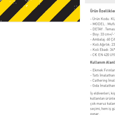
Ürün Özellikle
- Ürün Kodu: K
- MODEL : Mufl
- DETAY : Temas 
- Boy: 33 cm+/
- Ambalaj: 60 Çi
- Koli Ağırlık: 2
- Koli Ebadı: 3
- C€ EN 420 
Kullanım Alanl
- Ekmek Fırınlar
- Tatlı İmalathan
- Cathering İmal
- Gıda İmalathan
İş eldivenleri, 
kullanılan ürünle
çok maruz kalan 
seçimi, hem iş g
oynar.