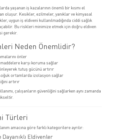
larda yaşanan iş kazalarının önemli bir kısmı el
n oluşur. Kesikler, ezilmeler, yanıklar ve kimyasal
kler, uygun iş eldiveni kullanılmadığında ciddi sağlık
çabilir. Bu riskleri minimize etmek için doğru eldiven
i gerekir.
enleri Neden Önemlidir?
nmalarını önler
 maddelere karşı koruma sağlar
nleyerek tutuş gücünü artırır
soğuk ortamlarda izolasyon sağlar
iğini artırır
llanımı, çalışanların güvenliğini sağlarken aynı zamanda
ükseltir.
ni Türleri
llanım amacına göre farklı kategorilere ayrılır:
 Dayanıklı Eldivenler