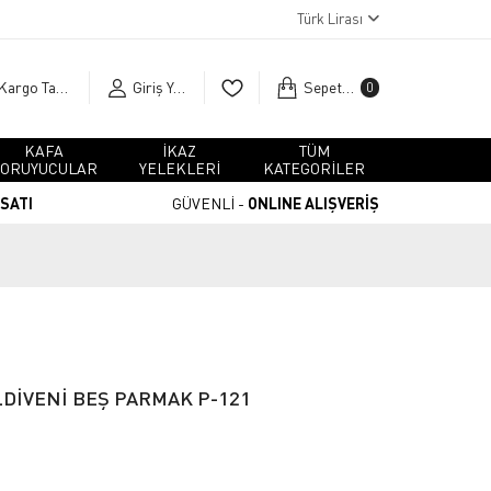
Türk Lirası
Kargo Takip
Giriş Yap
Sepetim
0
KAFA
İKAZ
TÜM
ORUYUCULAR
YELEKLERİ
KATEGORİLER
RSATI
GÜVENLİ -
ONLINE ALIŞVERİŞ
LDİVENİ BEŞ PARMAK P-121
İ