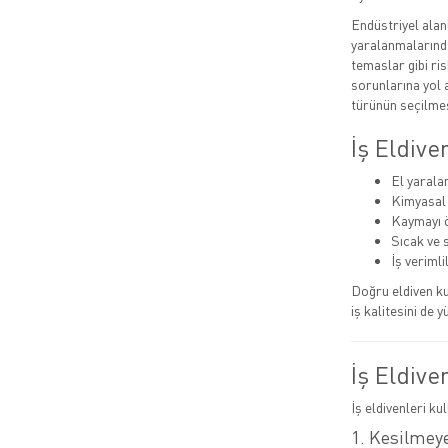
Endüstriyel alan
yaralanmalarında
temaslar gibi ris
sorunlarına yol a
türünün seçilmes
İş Eldiv
El yarala
Kimyasal
Kaymayı ö
Sıcak ve 
İş verimlil
Doğru eldiven ku
iş kalitesini de y
İş Eldive
İş eldivenleri ku
1. Kesilmeye