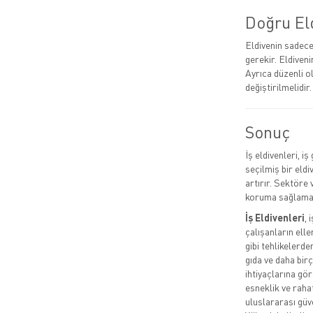
Doğru El
Eldivenin sadece 
gerekir. Eldiven
Ayrıca düzenli o
değiştirilmelidir.
Sonuç
İş eldivenleri, i
seçilmiş bir eldi
artırır. Sektöre
koruma sağlama
İş Eldivenleri
, 
çalışanların ell
gibi tehlikelerde
gıda ve daha birç
ihtiyaçlarına gö
esneklik ve rahat
uluslararası güv