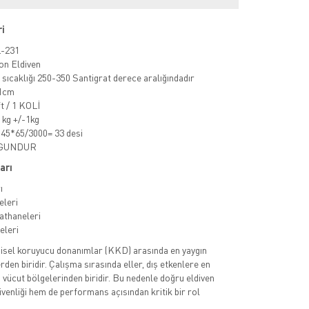
ri
L-231
on Eldiven
sıcaklığı 250-350 Santigrat derece aralığındadır
-1cm
ft / 1 KOLİ
3 kg +/-1kg
4*45*65/3000= 33 desi
UYGUNDUR
arı
ı
eleri
athaneleri
eleri
kişisel koruyucu donanımlar (KKD) arasında en yaygın
rden biridir. Çalışma sırasında eller, dış etkenlere en
vücut bölgelerinden biridir. Bu nedenle doğru eldiven
üvenliği hem de performans açısından kritik bir rol