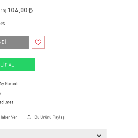
104,00
10
):
68
NDİ
LIF AL
Ay Garanti
y
Haber Ver
Bu Ürünü Paylaş