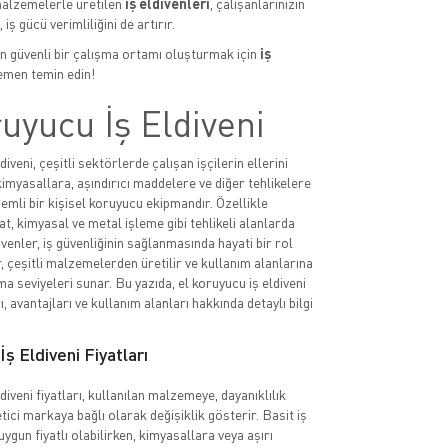
malzemelerle üretilen
iş eldivenleri
, çalışanlarınızın
 iş gücü verimliliğini de artırır.
çin güvenli bir çalışma ortamı oluşturmak için
iş
men temin edin!
uyucu İş Eldiveni
diveni, çeşitli sektörlerde çalışan işçilerin ellerini
imyasallara, aşındırıcı maddelere ve diğer tehlikelere
emli bir kişisel koruyucu ekipmandır. Özellikle
at, kimyasal ve metal işleme gibi tehlikeli alanlarda
ivenler, iş güvenliğinin sağlanmasında hayati bir rol
, çeşitli malzemelerden üretilir ve kullanım alanlarına
a seviyeleri sunar. Bu yazıda, el koruyucu iş eldiveni
rı, avantajları ve kullanım alanları hakkında detaylı bilgi
ş Eldiveni Fiyatları
diveni fiyatları, kullanılan malzemeye, dayanıklılık
tici markaya bağlı olarak değişiklik gösterir. Basit iş
uygun fiyatlı olabilirken, kimyasallara veya aşırı