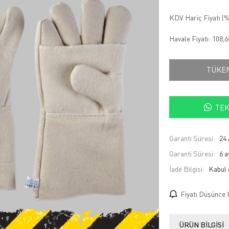
KDV Hariç Fiyatı (
%
Havale Fiyatı:
108,
TÜKE
TEK
Garanti Süresi:
24 
Garanti Süresi:
6 a
İade Bilgisi:
Fiyatı Düşünce 
ÜRÜN BILGISI