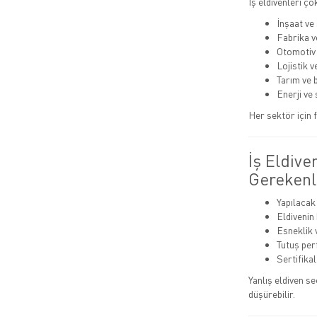
İş eldivenleri ço
İnşaat ve
Fabrika v
Otomotiv
Lojistik 
Tarım ve 
Enerji ve 
Her sektör için f
İş Eldive
Gerekenl
Yapılacak
Eldivenin
Esneklik 
Tutuş pe
Sertifika
Yanlış eldiven s
düşürebilir.