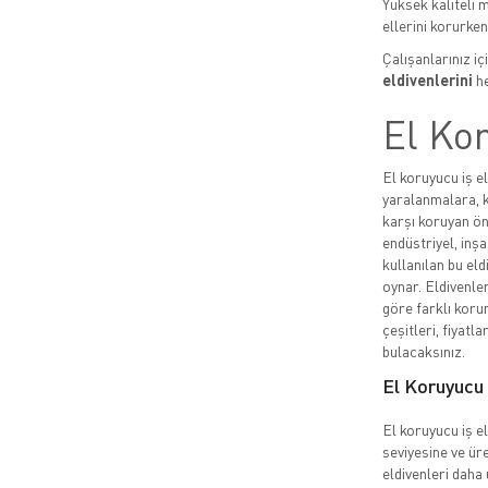
Yüksek kaliteli 
ellerini korurken,
Çalışanlarınız i
eldivenlerini
he
El Kor
El koruyucu iş el
yaralanmalara, k
karşı koruyan ön
endüstriyel, inşa
kullanılan bu eld
oynar. Eldivenler
göre farklı korum
çeşitleri, fiyatla
bulacaksınız.
El Koruyucu İ
El koruyucu iş el
seviyesine ve üre
eldivenleri daha 