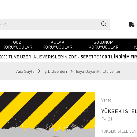
GÖZ
KULAK
SOLUNUM
KORUYUCULAR
KORUYUCULAR
KORUYUCULAR
K
2000 TL VE ÜZERİ ALIŞVERİŞLERİNİZDE -
SEPETTE 100 TL İNDİRİM FI
Ana Sayfa
İş Eldivenleri
Isıya Dayanıklı Eldivenler
Vento
YÜKSEK ISI E
P-121
YÜKSEK ISI ELDİVEN