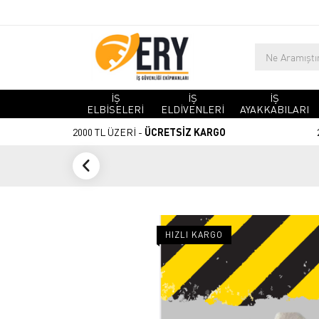
İŞ
İŞ
İŞ
ELBİSELERİ
ELDİVENLERİ
AYAKKABILARI
2000 TL ÜZERİ -
ÜCRETSİZ KARGO
HIZLI KARGO