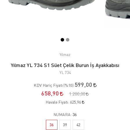
Yılmaz
Yılmaz YL 734 S1 Süet Çelik Burun İş Ayakkabısı
YL 734
599,00
KDV Hariç Fiyatı (
%10
):
658,90
1.200,00
Havale Fiyatı:
625,96
NUMARA:
36
36
39
42