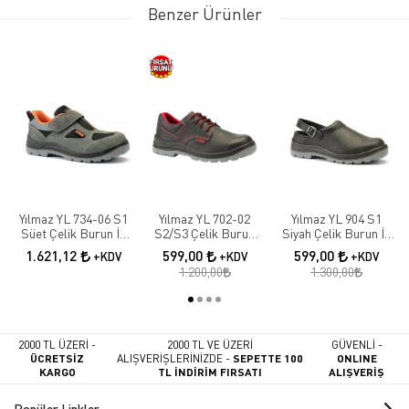
Benzer Ürünler
Yılmaz YL 734-06 S1
Yılmaz YL 702-02
Yılmaz YL 904 S1
Süet Çelik Burun İş
S2/S3 Çelik Burun
Siyah Çelik Burun İş
Ayakkabısı
Deri İş Ayakkabısı
Ayakkabısı Sandalet
1.621,12
599,00
599,00
+KDV
+KDV
+KDV
1.200,00
1.300,00
2000 TL ÜZERİ -
2000 TL VE ÜZERİ
GÜVENLİ -
ÜCRETSİZ
ALIŞVERİŞLERİNİZDE -
SEPETTE 100
ONLINE
KARGO
TL İNDİRİM FIRSATI
ALIŞVERİŞ
Popüler Linkler