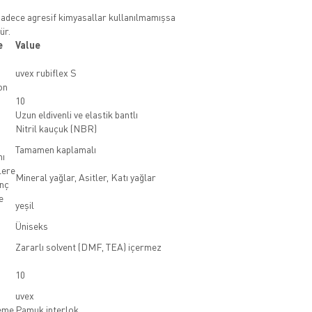
sadece agresif kimyasallar kullanılmamışsa
ür.
e
Value
uvex rubiflex S
on
10
Uzun eldivenli ve elastik bantlı
Nitril kauçuk (NBR)
Tamamen kaplamalı
nı
lere
Mineral yağlar, Asitler, Katı yağlar
enç
e
yeşil
Üniseks
Zararlı solvent (DMF, TEA) içermez
10
uvex
eme
Pamuk interlok