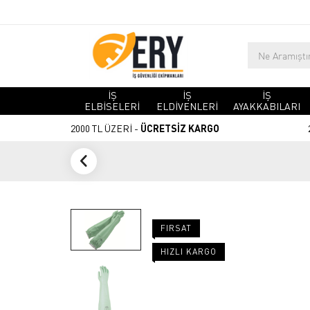
İŞ
İŞ
İŞ
ELBİSELERİ
ELDİVENLERİ
AYAKKABILARI
2000 TL ÜZERİ -
ÜCRETSİZ KARGO
FIRSAT
HIZLI KARGO