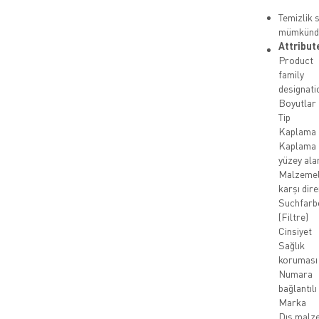
Temizlik 
mümkünd
Attribut
Product
family
designati
Boyutlar
Tip
Kaplama
Kaplama
yüzey ala
Malzeme
karşı dir
Suchfarb
(Filtre)
Cinsiyet
Sağlık
koruması
Numara
bağlantılı
Marka
Dış malz