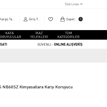
Türk Lirası
Kargo Takip
Giriş Yap
Sepetim
0
KAFA
İKAZ
TÜM
ORUYUCULAR
YELEKLERİ
KATEGORİLER
RSATI
GÜVENLİ -
ONLINE ALIŞVERİŞ
 S NB60SZ Kimyasallara Karşı Koruyucu