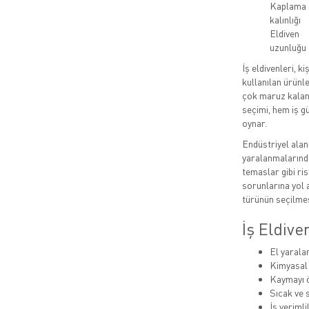
Kaplama
kalınlığı
Eldiven
uzunluğu
İş eldivenleri, 
kullanılan ürünle
çok maruz kalan 
seçimi, hem iş g
oynar.
Endüstriyel alan
yaralanmalarında
temaslar gibi ris
sorunlarına yol a
türünün seçilmes
İş Eldiv
El yarala
Kimyasal
Kaymayı ö
Sıcak ve 
İş verimlil