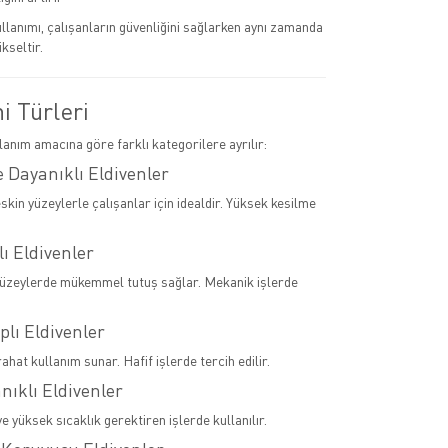
llanımı, çalışanların güvenliğini sağlarken aynı zamanda
ükseltir.
ni Türleri
llanım amacına göre farklı kategorilere ayrılır:
 Dayanıklı Eldivenler
skin yüzeylerle çalışanlar için idealdir. Yüksek kesilme
lı Eldivenler
yüzeylerde mükemmel tutuş sağlar. Mekanik işlerde
plı Eldivenler
rahat kullanım sunar. Hafif işlerde tercih edilir.
anıklı Eldivenler
 yüksek sıcaklık gerektiren işlerde kullanılır.