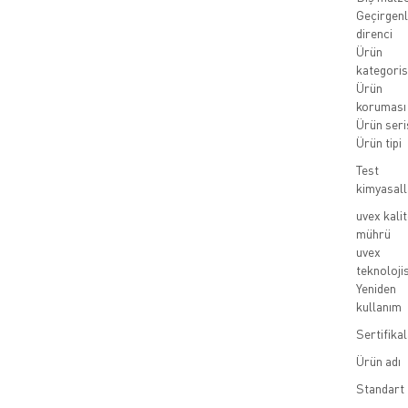
Geçirgenl
direnci
Ürün
kategoris
Ürün
koruması
Ürün seri
Ürün tipi
Test
kimyasall
uvex kalit
mührü
uvex
teknolojis
Yeniden
kullanım
Sertifika
Ürün adı
Standart