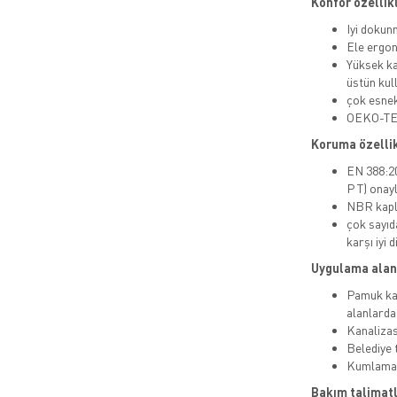
Konfor özellik
Iyi dokun
Ele ergo
Yüksek ka
üstün kul
çok esne
OEKO-TEX
Koruma özellik
EN 388:20
P T) onayl
NBR kapla
çok sayıd
karşı iyi 
Uygulama alan
Pamuk kat
alanlarda
Kanalizas
Belediye 
Kumlama
Bakım talimatl