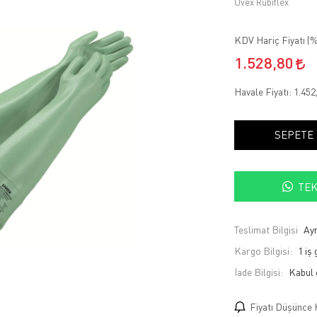
Uvex Rubiflex
KDV Hariç Fiyatı (
%
1.528,80
Havale Fiyatı:
1.452
SEPETE
TEK
Teslimat Bilgisi
Ayn
Kargo Bilgisi:
1 iş
İade Bilgisi:
Fiyatı Düşünce 