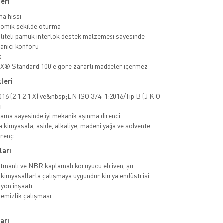
leri
ma hissi
nomik şekilde oturma
liteli pamuk interlok destek malzemesi sayesinde
lanıcı konforu
k
® Standard 100'e göre zararlı maddeler içermez
leri
16 (2 1 2 1 X) ve&nbsp;EN ISO 374-1:2016/Tip B (J K O
ı
ma sayesinde iyi mekanik aşınma direnci
a kimyasala, aside, alkaliye, madeni yağa ve solvente
direnç
ları
manlı ve NBR kaplamalı koruyucu eldiven, şu
 kimyasallarla çalışmaya uygundur:kimya endüstrisi
yon inşaatı
temizlik çalışması
arı