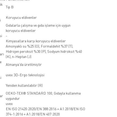
ik
Tip B
Koruyucu eldivenler
i
Gıdalarla çalışma ve gıda işleme için uygun
koruyucu eldivenler
si
-
Kimyasallara karşı koruyucu eldivenler
Amonyaklı su %25 (O), Formaldehit %37 (T),
Hidrojen peroksit %30 (P), Sodyum hidroksit %40
arı
(K), n-Heptan (J)
e
Almanya'da üretilmiştir
uvex 3D-Ergo teknolojisi
i
Yeniden kullanılabilir (R)
OEKO-TEX® STANDARD 100, Gıdayla kullanıma
lar
uygundur
uvex
EN ISO 21420:2020/EN 388:2016 + A1:2018/EN ISO
374-1:2016 + A1:2018/EN 407:2020