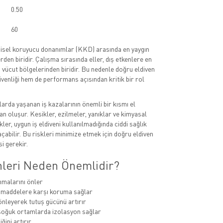
0.50
60
kişisel koruyucu donanımlar (KKD) arasında en yaygın
rden biridir. Çalışma sırasında eller, dış etkenlere en
vücut bölgelerinden biridir. Bu nedenle doğru eldiven
üvenliği hem de performans açısından kritik bir rol
larda yaşanan iş kazalarının önemli bir kısmı el
n oluşur. Kesikler, ezilmeler, yanıklar ve kimyasal
kler, uygun iş eldiveni kullanılmadığında ciddi sağlık
çabilir. Bu riskleri minimize etmek için doğru eldiven
i gerekir.
enleri Neden Önemlidir?
nmalarını önler
 maddelere karşı koruma sağlar
nleyerek tutuş gücünü artırır
soğuk ortamlarda izolasyon sağlar
iğini artırır