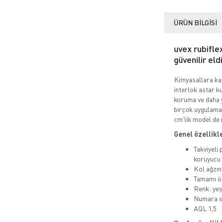
ÜRÜN BILGISI
uvex rubifle
güvenilir eld
Kimyasallara kar
interlok astar ku
koruma ve daha y
birçok uygulamaya
cm'lik model de 
Genel özellikl
Takviyeli
koruyucu
Kol ağzın
Tamamı öz
Renk: yeş
Numara se
AQL 1,5