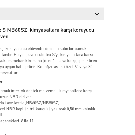
x S NB60SZ: kimyasallara karşı koruyucu
iven
şı koruyucu bu eldivenlerde daha kalın bir pamuk
llanılır. Bu yapı, uvex rubiflex S'yi, kimyasallara karşı
üksek mekanik koruma (örneğin ısıya karşı) gerektiren
 uygun hale getirir. Kol ağzı lastikli özel 60 veya 80
mevcuttur.
er
 pamuk interlok destek malzemeli, kimyasallara karşı
 uzun NBR eldiven
da ilave lastik (NB60SZ/NB80SZ)
el NBR kaplı (nitril kauçuk), yaklaşık 0,50 mm kalınlık
il
çenekleri: 8 ila 11