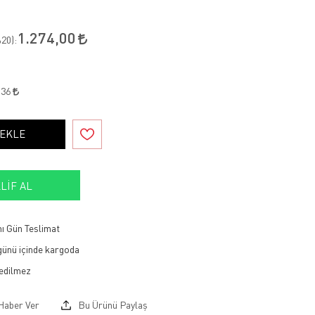
1.274,00
20
):
,36
 EKLE
LIF AL
ı Gün Teslimat
 günü içinde kargoda
Haber Ver
Bu Ürünü Paylaş