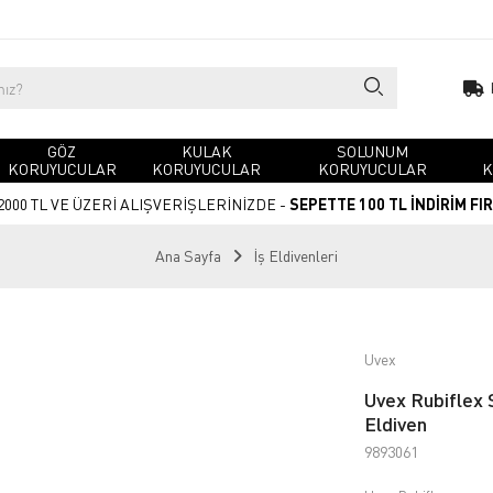
GÖZ
KULAK
SOLUNUM
KORUYUCULAR
KORUYUCULAR
KORUYUCULAR
K
2000 TL VE ÜZERİ ALIŞVERİŞLERİNİZDE -
SEPETTE 100 TL İNDİRİM FI
Ana Sayfa
İş Eldivenleri
Uvex
Uvex Rubiflex
Eldiven
9893061