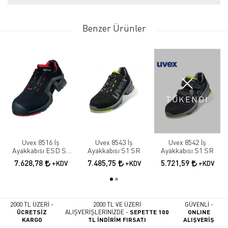
Benzer Ürünler
TÜKENDİ
Uvex 8516 İş
Uvex 8543 İş
Uvex 8542 İş
Ayakkabısı ESD S3
Ayakkabısı S1 SR
Ayakkabısı S1 SR
SRC
7.628,78
7.485,75
5.721,59
+KDV
+KDV
+KDV
2000 TL ÜZERİ -
2000 TL VE ÜZERİ
GÜVENLİ -
ÜCRETSİZ
ALIŞVERİŞLERİNİZDE -
SEPETTE 100
ONLINE
KARGO
TL İNDİRİM FIRSATI
ALIŞVERİŞ