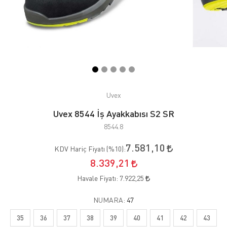
Uvex
Uvex 8544 İş Ayakkabısı S2 SR
8544.8
7.581,10
KDV Hariç Fiyatı (
%10
):
8.339,21
Havale Fiyatı:
7.922,25
NUMARA:
47
35
36
37
38
39
40
41
42
43