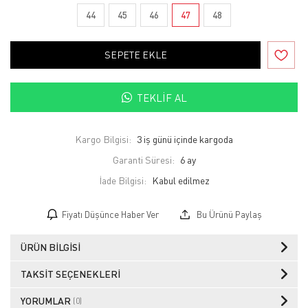
44
45
46
47
48
SEPETE EKLE
TEKLIF AL
Kargo Bilgisi:
3 iş günü içinde kargoda
Garanti Süresi:
6 ay
İade Bilgisi:
Fiyatı Düşünce Haber Ver
Bu Ürünü Paylaş
ÜRÜN BILGISI
TAKSIT SEÇENEKLERI
YORUMLAR
(0)