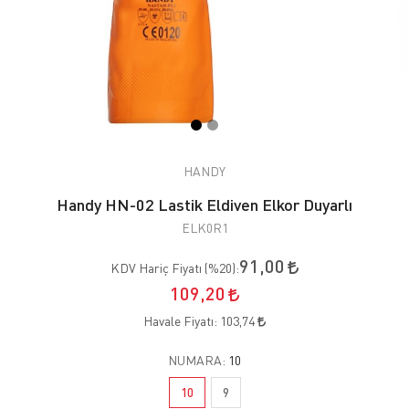
HANDY
Handy HN-02 Lastik Eldiven Elkor Duyarlı
ELK0R1
91,00
KDV Hariç Fiyatı (
%20
):
109,20
Havale Fiyatı:
103,74
NUMARA:
10
10
9