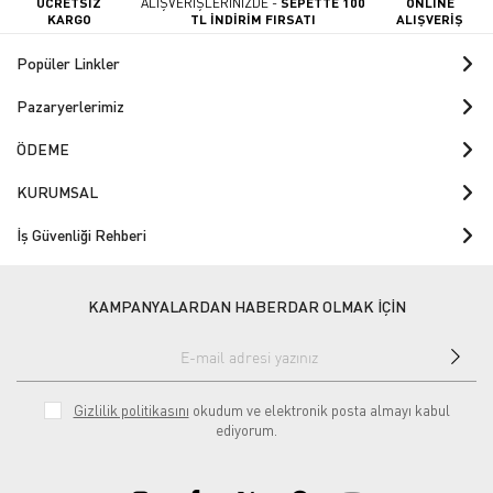
ÜCRETSİZ
ALIŞVERİŞLERİNİZDE -
SEPETTE 100
ONLINE
KARGO
TL İNDİRİM FIRSATI
ALIŞVERİŞ
Popüler Linkler
Pazaryerlerimiz
ÖDEME
KURUMSAL
İş Güvenliği Rehberi
KAMPANYALARDAN HABERDAR OLMAK İÇİN
Gizlilik politikasını
okudum ve elektronik posta almayı kabul
ediyorum.