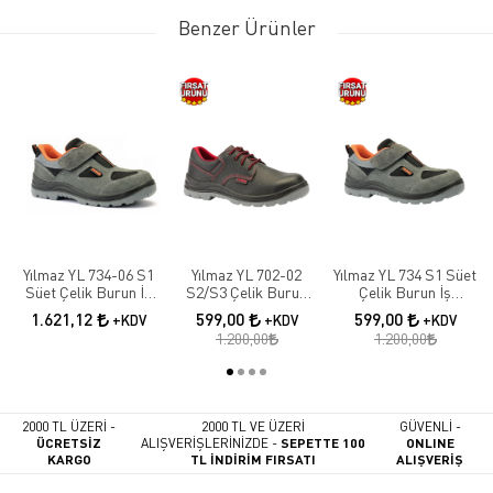
Benzer Ürünler
Yılmaz YL 734-06 S1
Yılmaz YL 702-02
Yılmaz YL 734 S1 Süet
Süet Çelik Burun İş
S2/S3 Çelik Burun
Çelik Burun İş
Ayakkabısı
Deri İş Ayakkabısı
Ayakkabısı
1.621,12
599,00
599,00
+KDV
+KDV
+KDV
1.200,00
1.200,00
2000 TL ÜZERİ -
2000 TL VE ÜZERİ
GÜVENLİ -
ÜCRETSİZ
ALIŞVERİŞLERİNİZDE -
SEPETTE 100
ONLINE
KARGO
TL İNDİRİM FIRSATI
ALIŞVERİŞ