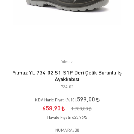
Yılmaz
Yılmaz YL 734-02 S1-S1P Deri Çelik Burunlu İş
Ayakkabısı
734-02
599,00
KDV Hariç Fiyatı (
%10
):
658,90
1.700,00
Havale Fiyatı:
625,96
NUMARA:
38