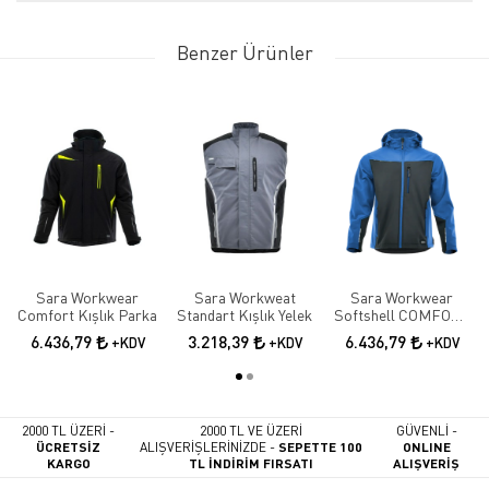
Benzer Ürünler
Sara Workwear
Sara Workweat
Sara Workwear
Comfort Kışlık Parka
Standart Kışlık Yelek
Softshell COMFORT
PLUS
6.436,79
3.218,39
6.436,79
+KDV
+KDV
+KDV
2000 TL ÜZERİ -
2000 TL VE ÜZERİ
GÜVENLİ -
ÜCRETSİZ
ALIŞVERİŞLERİNİZDE -
SEPETTE 100
ONLINE
KARGO
TL İNDİRİM FIRSATI
ALIŞVERİŞ