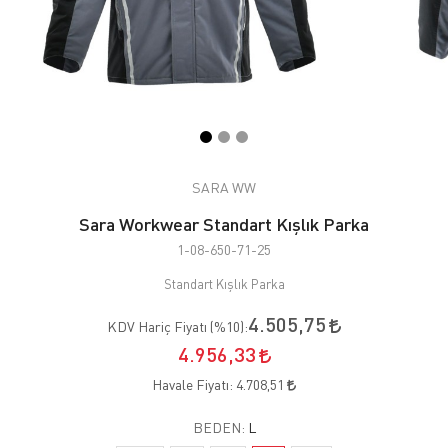
SARA WW
Sara Workwear Standart Kışlık Parka
1-08-650-71-25
Standart Kışlık Parka
4.505,75
KDV Hariç Fiyatı (
%10
):
4.956,33
Havale Fiyatı:
4.708,51
BEDEN:
L