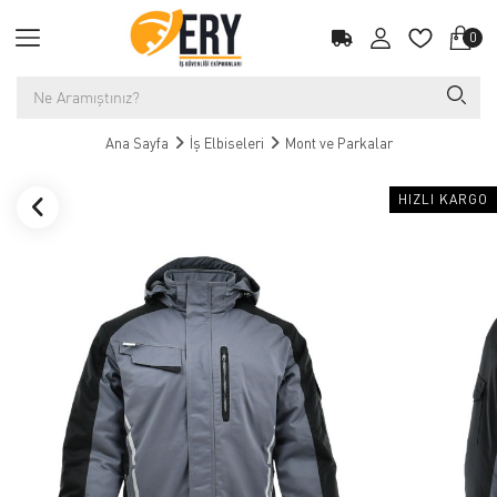
0
Ana Sayfa
İş Elbiseleri
Mont ve Parkalar
HIZLI KARGO