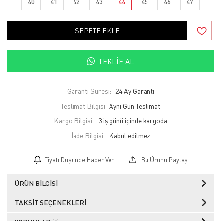
40
41
42
43
44
45
46
47
SEPETE EKLE
TEKLIF AL
Garanti Süresi:
24 Ay Garanti
Teslimat Bilgisi
Aynı Gün Teslimat
Kargo Bilgisi:
3 iş günü içinde kargoda
İade Bilgisi:
Fiyatı Düşünce Haber Ver
Bu Ürünü Paylaş
ÜRÜN BILGISI
TAKSIT SEÇENEKLERI