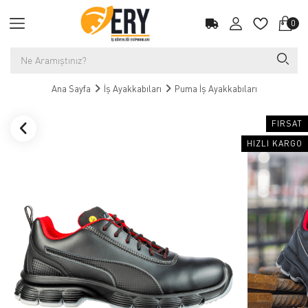
0
Ana Sayfa
İş Ayakkabıları
Puma İş Ayakkabıları
FIRSAT
HIZLI KARGO