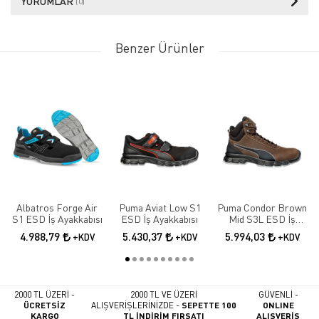
YORUMLAR
(0)
Benzer Ürünler
Albatros Forge Air
Puma Aviat Low S1
Puma Condor Brown
S1 ESD İş Ayakkabısı
ESD İş Ayakkabısı
Mid S3L ESD İş
Ayakkabısı
4.988,79
5.430,37
5.994,03
+KDV
+KDV
+KDV
2000 TL ÜZERİ -
2000 TL VE ÜZERİ
GÜVENLİ -
ÜCRETSİZ
ALIŞVERİŞLERİNİZDE -
SEPETTE 100
ONLINE
KARGO
TL İNDİRİM FIRSATI
ALIŞVERİŞ