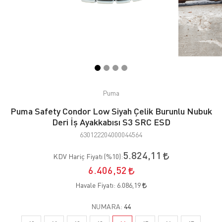
Puma
Puma Safety Condor Low Siyah Çelik Burunlu Nubuk
Deri İş Ayakkabısı S3 SRC ESD
630122204000044564
5.824,11
KDV Hariç Fiyatı (
%10
):
6.406,52
Havale Fiyatı:
6.086,19
NUMARA:
44