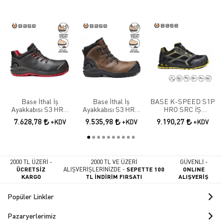
Base İthal İş
Base İthal İş
BASE K-SPEED S1P
Ayakkabısı S3 HRO
Ayakkabısı S3 HRO
HRO SRC İŞ
SRC B0887N
SRC B0888
AYAKKABISI
7.628,78
9.535,98
9.190,27
+KDV
+KDV
+KDV
2000 TL ÜZERİ -
2000 TL VE ÜZERİ
GÜVENLİ -
ÜCRETSİZ
ALIŞVERİŞLERİNİZDE -
SEPETTE 100
ONLINE
KARGO
TL İNDİRİM FIRSATI
ALIŞVERİŞ
Popüler Linkler
Pazaryerlerimiz