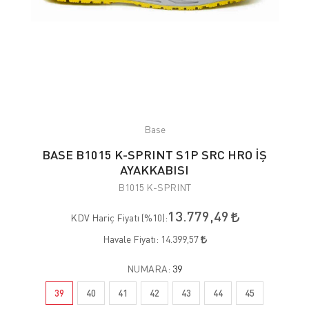
Base
BASE B1015 K-SPRINT S1P SRC HRO İŞ
AYAKKABISI
B1015 K-SPRINT
13.779,49
KDV Hariç Fiyatı (
%10
):
Havale Fiyatı:
14.399,57
NUMARA:
39
39
40
41
42
43
44
45