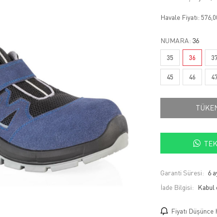
Havale Fiyatı:
576,
NUMARA:
36
35
36
3
45
46
4
TÜKE
TEK
Garanti Süresi:
6 a
İade Bilgisi:
Fiyatı Düşünce 