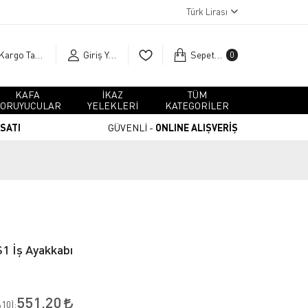
Türk Lirası
Kargo Takip
Giriş Yap
Sepetim
0
KAFA
İKAZ
TÜM
ORUYUCULAR
YELEKLERİ
KATEGORİLER
RSATI
GÜVENLİ -
ONLINE ALIŞVERİŞ
1 İş Ayakkabı
551,20
10
):