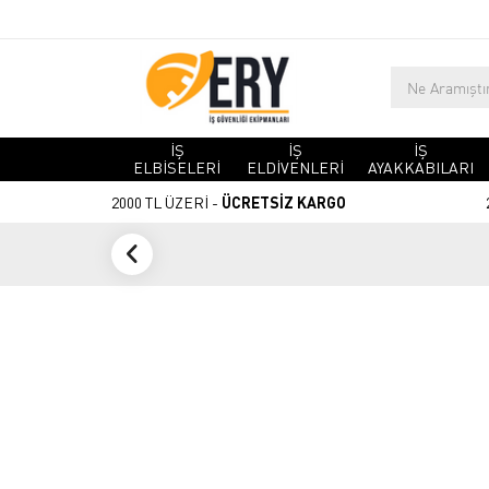
İŞ
İŞ
İŞ
ELBİSELERİ
ELDİVENLERİ
AYAKKABILARI
2000 TL ÜZERİ -
ÜCRETSİZ KARGO