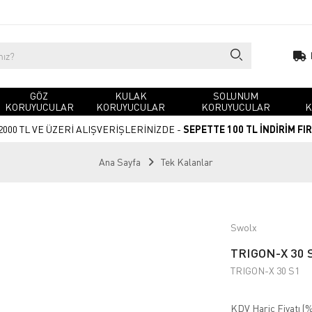
GÖZ
KULAK
SOLUNUM
KORUYUCULAR
KORUYUCULAR
KORUYUCULAR
K
2000 TL VE ÜZERİ ALIŞVERİŞLERİNİZDE -
SEPETTE 100 TL İNDİRİM FI
Ana Sayfa
Tek Kalanlar
Swolx
TRIGON-X 30 S
TRIGON-X 30 S1
KDV Hariç Fiyatı (
%