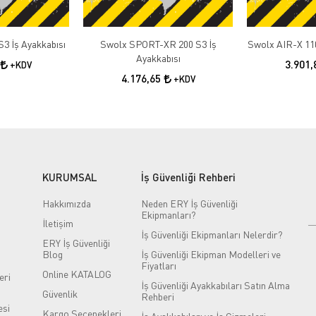
3 İş Ayakkabısı
Swolx SPORT-XR 200 S3 İş
Swolx AIR-X 110
Ayakkabısı
3.901
+KDV
4.176,65
+KDV
KURUMSAL
İş Güvenliği Rehberi
Hakkımızda
Neden ERY İş Güvenliği
Ekipmanları?
İletişim
İş Güvenliği Ekipmanları Nelerdir?
ERY İş Güvenliği
Blog
İş Güvenliği Ekipman Modelleri ve
Fiyatları
Online KATALOG
eri
İş Güvenliği Ayakkabıları Satın Alma
Güvenlik
Rehberi
si
Kargo Seçenekleri