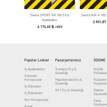
Swolx SPORT-XR 100 S3 İş
Swolx AIR-X 100 S
Ayakkabısı
3.901,87
4.176,65
+KDV
Popüler Linkler
Pazaryerlerimiz
ÖDEME
İş Ayakkabıları
Trendyol Ery İş
Gizlilik
Güvenliği
Politikası
Solunum
Koruyucular
Hepsiburada Ery İş
Kullanım
Güvenliği
Koşulları
İş Elbiseleri
N11 Ery İş Güvenliği
Ödeme
İş Eldivenleri
Seçenekl
Göz Koruyucular
Satış
Sözleşme
Kulak