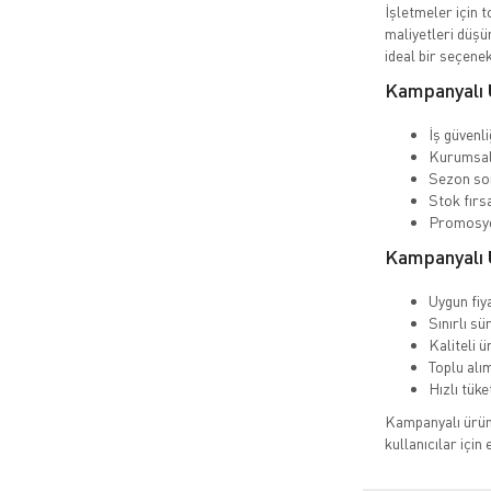
İşletmeler için 
maliyetleri düşü
ideal bir seçenek
Kampanyalı 
İş güvenl
Kurumsal 
Sezon so
Stok fırs
Promosyo
Kampanyalı Ü
Uygun fiya
Sınırlı sü
Kaliteli ü
Toplu alım
Hızlı tük
Kampanyalı ürünl
kullanıcılar için