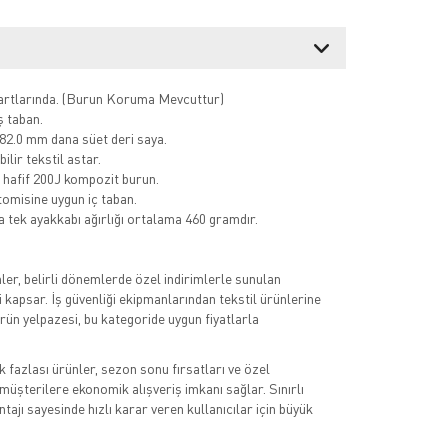
artlarında. (Burun Koruma Mevcuttur)
 taban.
1.82.0 mm dana süet deri saya.
ilir tekstil astar.
hafif 200J kompozit burun.
omisine uygun iç taban.
 tek ayakkabı ağırlığı ortalama 460 gramdır.
er, belirli dönemlerde özel indirimlerle sunulan
i kapsar. İş güvenliği ekipmanlarından tekstil ürünlerine
ürün yelpazesi, bu kategoride uygun fiyatlarla
k fazlası ürünler, sezon sonu fırsatları ve özel
müşterilere ekonomik alışveriş imkanı sağlar. Sınırlı
tajı sayesinde hızlı karar veren kullanıcılar için büyük