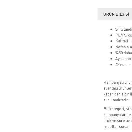
ÜRÜN BILGISI
S1 Stand
PU/PU dıș
Kaliteli 
Nefes alab
%50 daha 
Ayak anot
43 numara
Kampanyalı ürünl
avantajlı ürünler
kadar geniş bir 
sunulmaktadır.
Bu kategori, sto
kampanyalar ile 
stok ve süre avan
fırsatlar sunar.