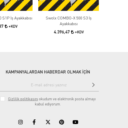
 S1P İş Ayakkabısı
Swolx COMBO-X 500 S3 İş
Swolx COMB
Ayakkabısı
A
,87
+KDV
4.396,47
4.3
+KDV
KAMPANYALARDAN HABERDAR OLMAK İÇİN
Gizlilik politikasını
okudum ve elektronik posta almayı
kabul ediyorum.