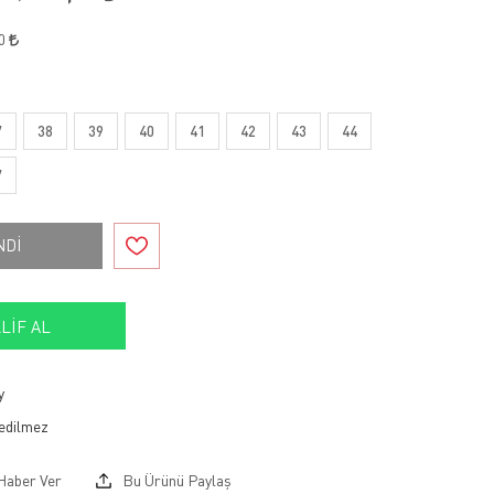
00
7
38
39
40
41
42
43
44
7
NDİ
LIF AL
y
Haber Ver
Bu Ürünü Paylaş