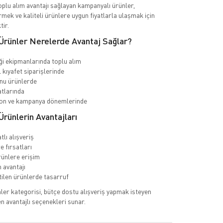
toplu alım avantajı sağlayan kampanyalı ürünler,
rmek ve kaliteli ürünlere uygun fiyatlarla ulaşmak için
tir.
Ürünler Nerelerde Avantaj Sağlar?
iği ekipmanlarında toplu alım
kıyafet siparişlerinde
nu ürünlerde
atlarında
n ve kampanya dönemlerinde
rünlerin Avantajları
tlı alışveriş
re fırsatları
rünlere erişim
 avantajı
etilen ürünlerde tasarruf
er kategorisi, bütçe dostu alışveriş yapmak isteyen
 en avantajlı seçenekleri sunar.