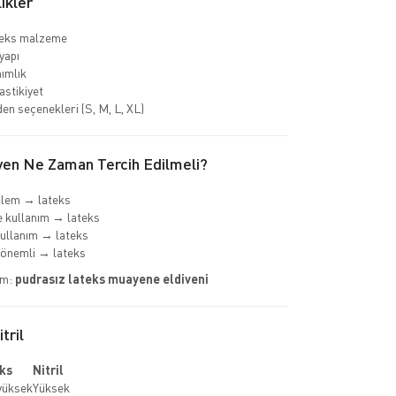
ikler
teks malzeme
yapı
nımlık
astikiyet
den seçenekleri (S, M, L, XL)
ven Ne Zaman Tercih Edilmeli?
şlem → lateks
 kullanım → lateks
ullanım → lateks
önemli → lateks
im:
pudrasız lateks muayene eldiveni
tril
ks
Nitril
yüksek
Yüksek