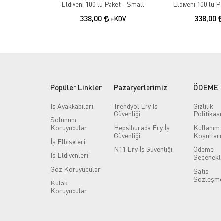
Eldiveni 100 lü Paket - Small
Eldiveni 100 lü 
338,00
338,00
+KDV
Popüler Linkler
Pazaryerlerimiz
ÖDEME
İş Ayakkabıları
Trendyol Ery İş
Gizlilik
Güvenliği
Politikası
Solunum
Koruyucular
Hepsiburada Ery İş
Kullanım
Güvenliği
Koşulları
İş Elbiseleri
N11 Ery İş Güvenliği
Ödeme
İş Eldivenleri
Seçenekl
Göz Koruyucular
Satış
Sözleşme
Kulak
Koruyucular