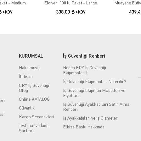
Paket - Medium
Eldiveni 100 lü Paket - Large
Muayene Eldive
S
338,00
439,
+KDV
+KDV
KURUMSAL
İş Güvenliği Rehberi
Hakkımızda
Neden ERY İş Güvenliği
Ekipmanları?
İletişim
İş Güvenliği Ekipmanları Nelerdir?
ERY İş Güvenliği
Blog
İş Güvenliği Ekipman Modelleri ve
Fiyatları
Online KATALOG
eri
İş Güvenliği Ayakkabıları Satın Alma
Güvenlik
Rehberi
si
Kargo Seçenekleri
İş Ayakkabıları ve İş Çizmeleri
Teslimat ve İade
Elbise Baskı Hakkında
Şartları