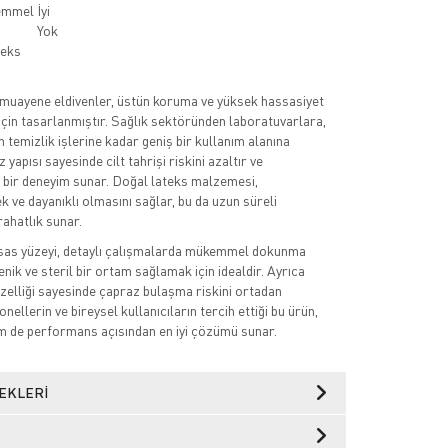
emmel
İyi
Yok
teks
 muayene eldivenler, üstün koruma ve yüksek hassasiyet
 için tasarlanmıştır. Sağlık sektöründen laboratuvarlara,
n temizlik işlerine kadar geniş bir kullanım alanına
 yapısı sayesinde cilt tahrişi riskini azaltır ve
t bir deneyim sunar. Doğal lateks malzemesi,
k ve dayanıklı olmasını sağlar, bu da uzun süreli
rahatlık sunar.
ssas yüzeyi, detaylı çalışmalarda mükemmel dokunma
yenik ve steril bir ortam sağlamak için idealdir. Ayrıca
özelliği sayesinde çapraz bulaşma riskini ortadan
onellerin ve bireysel kullanıcıların tercih ettiği bu ürün,
m de performans açısından en iyi çözümü sunar.
EKLERI