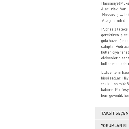
Hassasiyet
Mük
Alerji riski
Var
Hassas iş → la
Alerji → nitril
Pudrasız lateks
gerektiren işler
gıda hazırlığında
sahiptir. Pudrasız
kullanıcıya raha
eldivenlerin esne
kullanımda dahi 
Eldivenlerin ha
hissi sağlar. Hij
tek kullanımlık 
kaldırır. Profesy
hem güvenlik he
TAKSIT SEÇEN
YORUMLAR
(0)