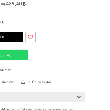
439,40
10
):
17
 EKLE
LIF AL
Haber Ver
Bu Ürünü Paylaş
ldivenleri, doğal kauçuktan üretilir ve ele tam uyum