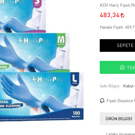
KDV Hariç Fiyatı (
%
483,34
Havale Fiyatı:
459,
SEPETE
TEK
İade Bilgisi:
Fiyatı Düşünce 
ÜRÜN BILGISI
Lateks muayene e