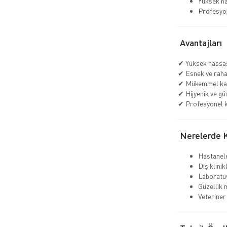
Yüksek ha
Profesyon
Avantajları
✔ Yüksek hassas
✔ Esnek ve raha
✔ Mükemmel ka
✔ Hijyenik ve gü
✔ Profesyonel k
Nerelerde Ku
Hastanel
Diş klinik
Laboratu
Güzellik 
Veteriner 