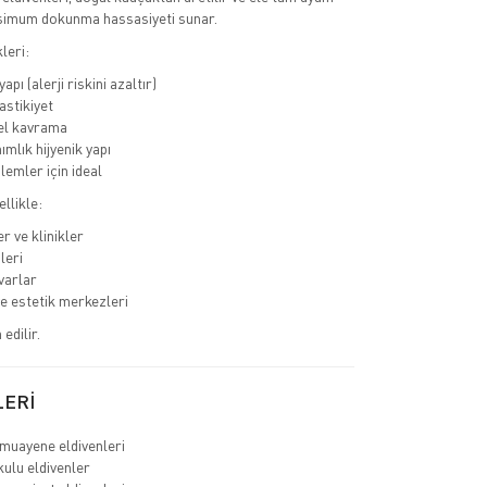
imum dokunma hassasiyeti sunar.
leri:
apı (alerji riskini azaltır)
astikiyet
l kavrama
ımlık hijyenik yapı
lemler için ideal
llikle:
r ve klinikler
leri
varlar
ve estetik merkezleri
edilir.
LERİ
muayene eldivenleri
ulu eldivenler