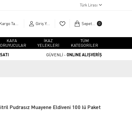
Türk Lirası
Kargo Takip
Giriş Yap
Sepetim
0
KAFA
İKAZ
TÜM
ORUYUCULAR
YELEKLERİ
KATEGORİLER
RSATI
GÜVENLİ -
ONLINE ALIŞVERİŞ
tril Pudrasız Muayene Eldiveni 100 lü Paket