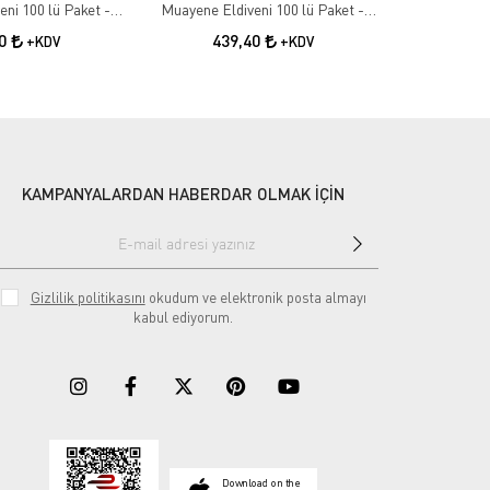
ni 100 lü Paket -
Muayene Eldiveni 100 lü Paket -
Eldiveni Pu
mall
Large
40
439,40
55
+KDV
+KDV
KAMPANYALARDAN HABERDAR OLMAK İÇİN
Gizlilik politikasını
okudum ve elektronik posta almayı
kabul ediyorum.
Download on the