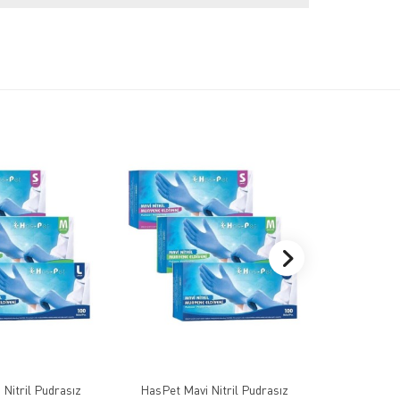
Nitril Pudrasız
HasPet Mavi Nitril Pudrasız
Haspet Si