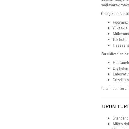
sağlayarak maks
Öne çıkan özellik
Pudrasız y
Yüksek el
Mükemme
Tek kullan
Hassas iş
Bu eldivenler öze
Hastanele
Diş hekim
Laboratu
Güzellik 
tarafından tercih 
ÜRÜN TÜR
Standart 
Mikro dok