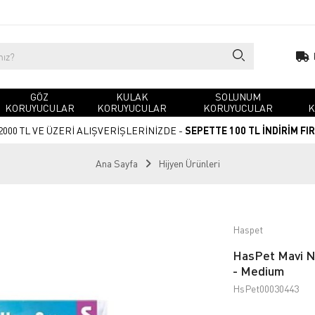
GÖZ
KULAK
SOLUNUM
KORUYUCULAR
KORUYUCULAR
KORUYUCULAR
K
2000 TL VE ÜZERİ ALIŞVERİŞLERİNİZDE -
SEPETTE 100 TL İNDİRİM FI
Ana Sayfa
Hijyen Ürünleri
Haspet
HasPet Mavi Ni
- Medium
HsPet00030443