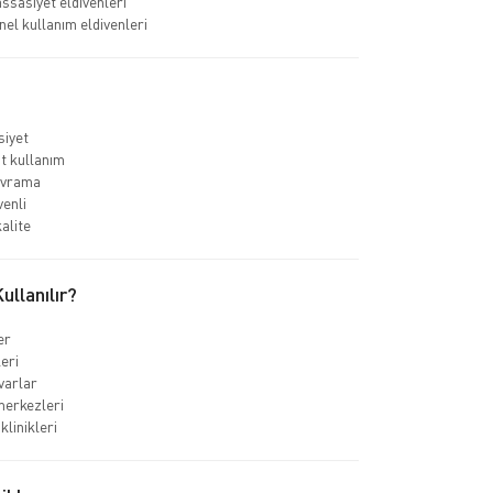
ssasiyet eldivenleri
el kullanım eldivenleri
iyet
t kullanım
vrama
venli
alite
llanılır?
er
leri
varlar
merkezleri
klinikleri