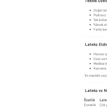
Teknik Özell
Doğal la
Pudrasız 
Tek kulla
Yüksek el
Farklı be
Lateks Eldi
Hassas i
Uzun süre
Medikal k
Kavrama 
En mantıklı seç
Lateks vs Ni
Özellik
Late
Esneklik
Çok 