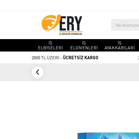
İŞ
İŞ
İŞ
ELBİSELERİ
ELDİVENLERİ
AYAKKABILARI
2000 TL ÜZERİ -
ÜCRETSİZ KARGO