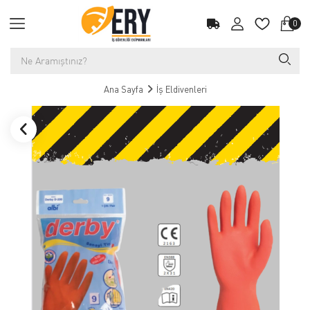
0
Ana Sayfa
İş Eldivenleri