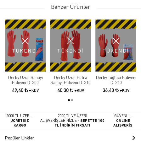
Benzer Ürünler
TÜKENDİ
TÜKENDİ
TÜKENDİ
Derby Uzun Sanayi
Derby Uzun Estra
Derby Tuğlacı Eldiveni
Eldiveni D-300
Sanayi Eldiveni D-310
D-210
49,40
40,30
36,40
+KDV
+KDV
+KDV
2000 TL ÜZERİ -
2000 TL VE ÜZERİ
GÜVENLİ -
ÜCRETSİZ
ALIŞVERİŞLERİNİZDE -
SEPETTE 100
ONLINE
KARGO
TL İNDİRİM FIRSATI
ALIŞVERİŞ
Popüler Linkler