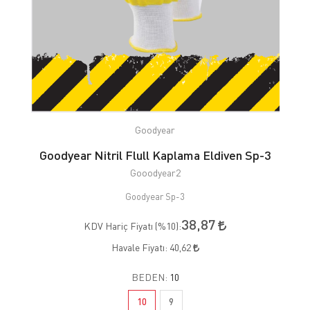
Goodyear
Goodyear Nitril Flull Kaplama Eldiven Sp-3
Gooodyear2
Goodyear Sp-3
38,87
KDV Hariç Fiyatı (
%10
):
Havale Fiyatı:
40,62
BEDEN:
10
10
9