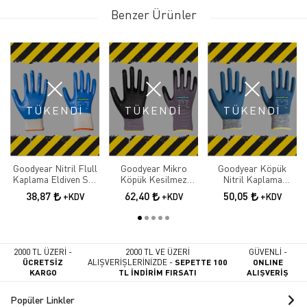
Benzer Ürünler
TÜKENDİ
TÜKENDİ
TÜKENDİ
Goodyear Nitril Flull
Goodyear Mikro
Goodyear Köpük
Kaplama Eldiven Sp-
Köpük Kesilmez
Nitril Kaplama
3
Eldiven 1716
Eldiven Mp-3
38,87
62,40
50,05
+KDV
+KDV
+KDV
2000 TL ÜZERİ -
2000 TL VE ÜZERİ
GÜVENLİ -
ÜCRETSİZ
ALIŞVERİŞLERİNİZDE -
SEPETTE 100
ONLINE
KARGO
TL İNDİRİM FIRSATI
ALIŞVERİŞ
Popüler Linkler