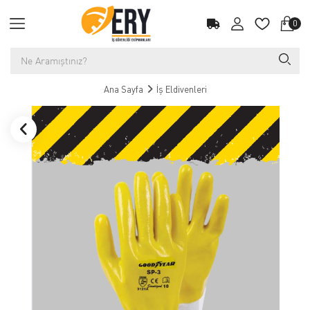
0
Ana Sayfa
İş Eldivenleri