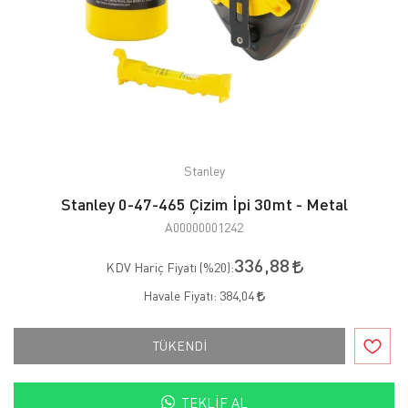
Stanley
Stanley 0-47-465 Çizim İpi 30mt - Metal
A00000001242
336,88
KDV Hariç Fiyatı (
%20
):
Havale Fiyatı:
384,04
TÜKENDİ
TEKLIF AL