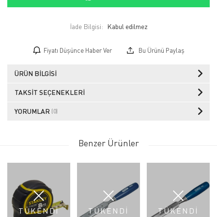
İade Bilgisi:
Fiyatı Düşünce Haber Ver
Bu Ürünü Paylaş
ÜRÜN BILGISI
TAKSIT SEÇENEKLERI
YORUMLAR
(0)
Benzer Ürünler
TÜKENDİ
TÜKENDİ
TÜKENDİ