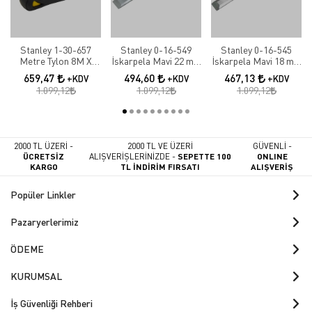
Stanley 1-30-657
Stanley 0-16-549
Stanley 0-16-545
Metre Tylon 8M X
İskarpela Mavi 22 mm
İskarpela Mavi 18 mm
25mm Bulk
5002
5002
659,47
494,60
467,13
+KDV
+KDV
+KDV
1.099,12
1.099,12
1.099,12
2000 TL ÜZERİ -
2000 TL VE ÜZERİ
GÜVENLİ -
ÜCRETSİZ
ALIŞVERİŞLERİNİZDE -
SEPETTE 100
ONLINE
KARGO
TL İNDİRİM FIRSATI
ALIŞVERİŞ
Popüler Linkler
Pazaryerlerimiz
ÖDEME
KURUMSAL
İş Güvenliği Rehberi