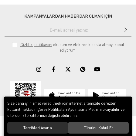
KAMPANYALARDAN HABERDAR OLMAK İÇİN
Gizlilik politikasını
okudum ve elektronik posta almayı kabul
ediyorum.
Download on the
Download on
App Store
Google play
Size daha iyi hizmet verebilmek için internet sitemizde çerezler
kullanılmaktadır. Çerez Politikaları Aydınlatma Metni’ni okuyabilir ve
dilerseniz tercihlerinizi değiştirebilirsiniz.
© 2023
ERY İş Güvenliği Ekipmanları
. Tüm hakları saklıdır.
Tercihleri Ayarla
Tümünü Kabul Et