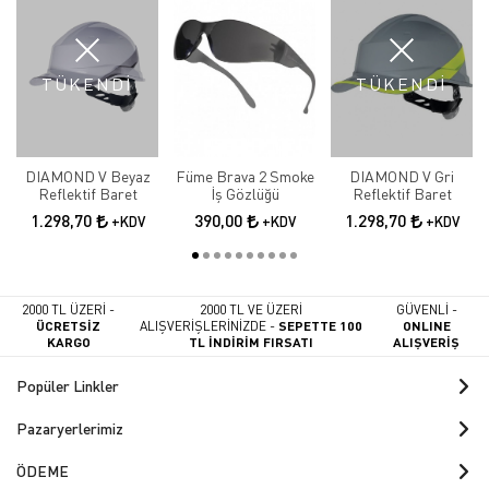
TÜKENDİ
TÜKENDİ
DIAMOND V Beyaz
Füme Brava 2 Smoke
DIAMOND V Gri
Reflektif Baret
İş Gözlüğü
Reflektif Baret
1.298,70
390,00
1.298,70
+KDV
+KDV
+KDV
2000 TL ÜZERİ -
2000 TL VE ÜZERİ
GÜVENLİ -
ÜCRETSİZ
ALIŞVERİŞLERİNİZDE -
SEPETTE 100
ONLINE
KARGO
TL İNDİRİM FIRSATI
ALIŞVERİŞ
Popüler Linkler
Pazaryerlerimiz
ÖDEME