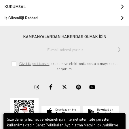
KURUMSAL
İş Güvenliği Rehberi
KAMPANYALARDAN HABERDAR OLMAK İÇİN
Gizlilik politikasını
okudum ve elektronik posta almayı kabul
ediyorum.
Download on the
Download on
App Store
Google play
Size daha iyi hizmet verebilmek için internet sitemizde çerezler
kullanılmaktadır. Çerez Politikaları Aydınlatma Metni’ni okuyabilir ve