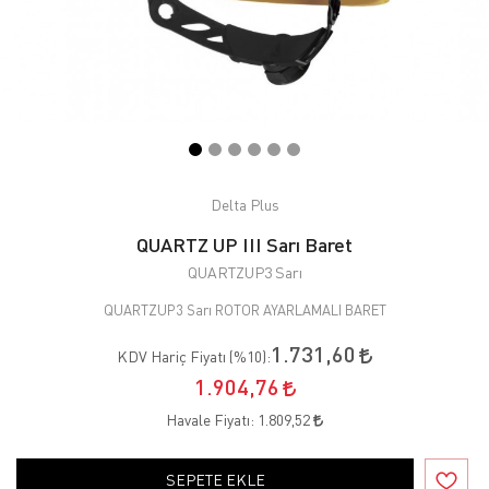
Delta Plus
QUARTZ UP III Sarı Baret
QUARTZUP3 Sarı
QUARTZUP3 Sarı ROTOR AYARLAMALI BARET
1.731,60
KDV Hariç Fiyatı (
%10
):
1.904,76
Havale Fiyatı:
1.809,52
SEPETE EKLE