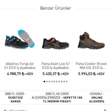
Benzer Ürünler
Albatros Forge Air
Puma Aviat Low S1
Puma Condor Brown
S1 ESD İş Ayakkabısı
ESD İş Ayakkabısı
Mid S3L ESD İş
Ayakkabısı
4.988,79
5.430,37
5.994,03
+KDV
+KDV
+KDV
2000 TL ÜZERİ -
2000 TL VE ÜZERİ
GÜVENLİ -
ÜCRETSİZ
ALIŞVERİŞLERİNİZDE -
SEPETTE 100
ONLINE
KARGO
TL İNDİRİM FIRSATI
ALIŞVERİŞ