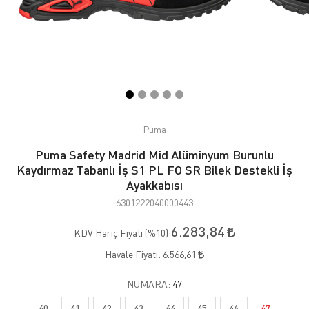
Puma
Puma Safety Madrid Mid Alüminyum Burunlu
Kaydırmaz Tabanlı İş S1 PL FO SR Bilek Destekli İş
Ayakkabısı
6301222040000443
6.283,84
KDV Hariç Fiyatı (
%10
):
Havale Fiyatı:
6.566,61
NUMARA:
47
40
41
42
43
44
45
46
47