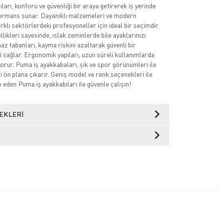
arı, konforu ve güvenliği bir araya getirerek iş yerinde
mans sunar. Dayanıklı malzemeleri ve modern
arklı sektörlerdeki profesyoneller için ideal bir seçimdir.
ikleri sayesinde, ıslak zeminlerde bile ayaklarınızı
az tabanları, kayma riskini azaltarak güvenli bir
 sağlar. Ergonomik yapıları, uzun süreli kullanımlarda
korur. Puma iş ayakkabaları, şık ve spor görünümleri ile
izi ön plana çıkarır. Geniş model ve renk seçenekleri ile
p eden Puma iş ayakkabıları ile güvenle çalışın!
EKLERI