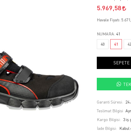
5.969,58
Havale Fiyatı:
5.671
NUMARA:
41
40
41
4
SEPETE
TEK
Garanti Süresi:
24 
Teslimat Bilgisi
Ayn
Kargo Bilgisi:
3 iş
İade Bilgisi: