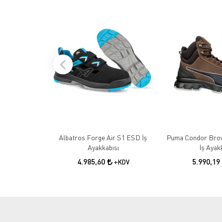
Albatros Forge Air S1 ESD İş
Puma Condor Bro
Ayakkabısı
İş Ayak
4.985,60
5.990,19
+KDV