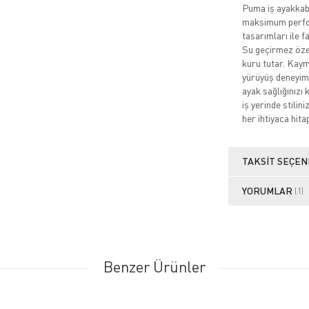
Puma iş ayakkabıl
maksimum perfor
tasarımları ile f
Su geçirmez özell
kuru tutar. Kaym
yürüyüş deneyimi
ayak sağlığınızı 
iş yerinde stilin
her ihtiyaca hita
TAKSIT SEÇEN
YORUMLAR
(1)
Benzer Ürünler