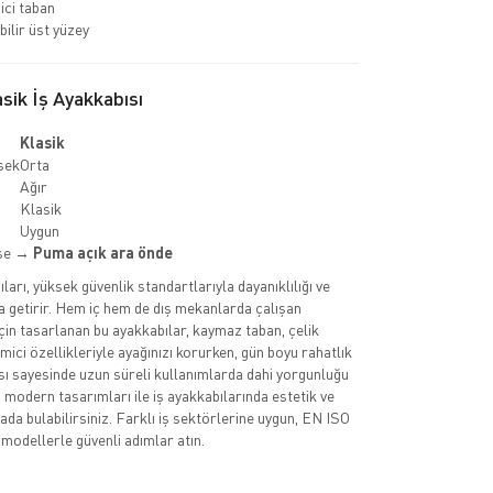
ci taban
bilir üst yüzey
ik İş Ayakkabısı
Klasik
sek
Orta
Ağır
Klasik
Uygun
kse →
Puma açık ara önde
arı, yüksek güvenlik standartlarıyla dayanıklılığı ve
a getirir. Hem iç hem de dış mekanlarda çalışan
çin tasarlanan bu ayakkabılar, kaymaz taban, çelik
ici özellikleriyle ayağınızı korurken, gün boyu rahatlık
ısı sayesinde uzun süreli kullanımlarda dahi yorgunluğu
n modern tasarımları ile iş ayakkabılarında estetik ve
arada bulabilirsiniz. Farklı iş sektörlerine uygun, EN ISO
 modellerle güvenli adımlar atın.