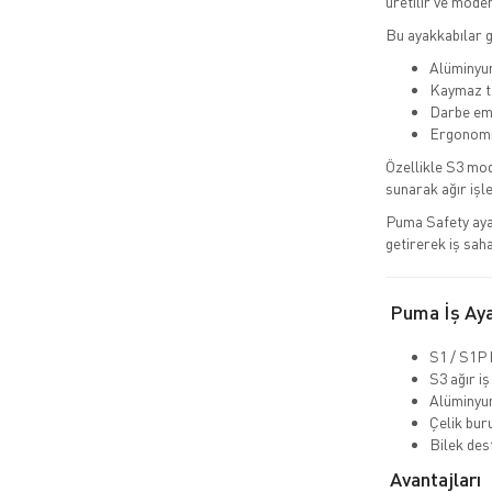
üretilir ve modern
Bu ayakkabılar 
Alüminyum
Kaymaz ta
Darbe emi
Ergonomik
Özellikle S3 mod
sunarak ağır işl
Puma Safety aya
getirerek iş sah
Puma İş Ayak
S1 / S1P 
S3 ağır iş
Alüminyu
Çelik bur
Bilek dest
Avantajları