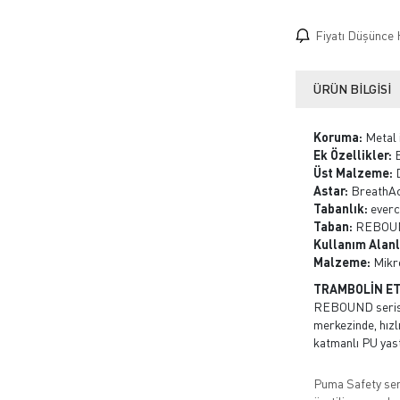
Fiyatı Düşünce 
ÜRÜN BILGISI
Koruma:
Metal 
Ek Özellikler:
E
Üst Malzeme:
D
Astar:
BreathAct
Tabanlık:
everc
Taban:
REBOUND 
Kullanım Alanl
Malzeme:
Mikr
TRAMBOLİN ETK
REBOUND serisi, 
merkezinde, hız
katmanlı PU yastı
Puma Safety ser