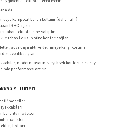
 iş güvenliği teknolojilerini içerir.
genelde:
 veya kompozit burun kullanır (daha hafif)
ban (SRC) içerir
ci taban teknolojisine sahiptir
 iç taban ile uzun süre konfor sağlar
eller, suya dayanıklı ve delinmeye karşı koruma
erde güvenlik sağlar.
kkabılar, modern tasarım ve yüksek konforu bir araya
asında performansı artırır.
kabısı Türleri
hafif modeller
 ayakkabıları
m burunlu modeller
unlu modeller
ekli iş botları