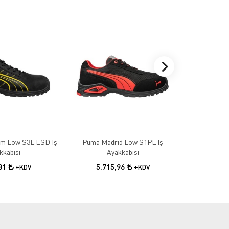
m Low S3L ESD İş
Puma Madrid Low S1PL İş
Puma Rio Mi
kkabısı
Ayakkabısı
6.5
,81
5.715,96
+KDV
+KDV