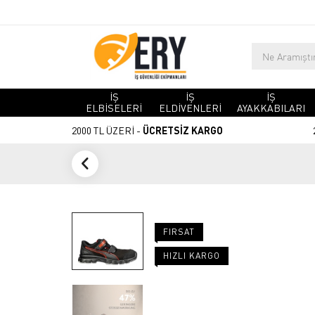
İŞ
İŞ
İŞ
ELBİSELERİ
ELDİVENLERİ
AYAKKABILARI
2000 TL ÜZERİ -
ÜCRETSİZ KARGO
FIRSAT
HIZLI KARGO