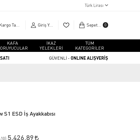
Türk Lirası
Kargo Takip
Giriş Yap
Sepetim
0
KAFA
İKAZ
TÜM
ORUYUCULAR
YELEKLERİ
KATEGORİLER
RSATI
GÜVENLİ -
ONLINE ALIŞVERİŞ
w S1 ESD İş Ayakkabısı
5.426,89
10
):