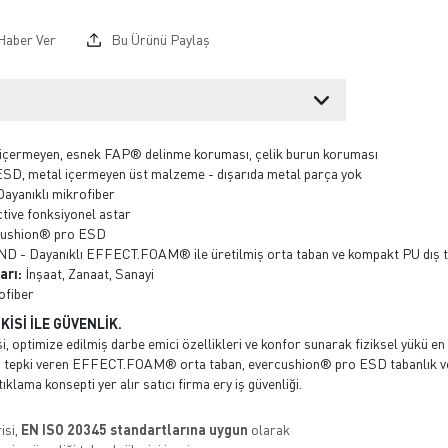
Haber Ver
Bu Ürünü Paylaş
içermeyen, esnek FAP® delinme koruması, çelik burun koruması
SD, metal içermeyen üst malzeme - dışarıda metal parça yok
ayanıklı mikrofiber
ive fonksiyonel astar
ushion® pro ESD
- Dayanıklı EFFECT.FOAM® ile üretilmiş orta taban ve kompakt PU dış t
arı:
İnşaat, Zanaat, Sanayi
ofiber
İSİ İLE GÜVENLİK.
optimize edilmiş darbe emici özellikleri ve konfor sunarak fiziksel yükü en 
lı tepki veren EFFECT.FOAM® orta taban, evercushion® pro ESD tabanlık ve
klama konsepti yer alır satıcı firma ery iş güvenliği.
isi,
EN ISO 20345 standartlarına uygun
olarak