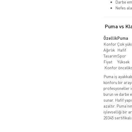
Darbe emi
Nefes ala
Puma vs Klas
Özellik
Puma
Konfor
Çok yük
Ağırlık
Hafif
Tasarım
Spor
Fiyat
Yüksek
Konfor önceli
Puma iş ayakkabıl
konforu bir aray
profesyoneller i
burun ve darbe em
sunar. Hafif yap
azaltır. Puma’nı
işlevselliği bir 
20345 sertifikalı