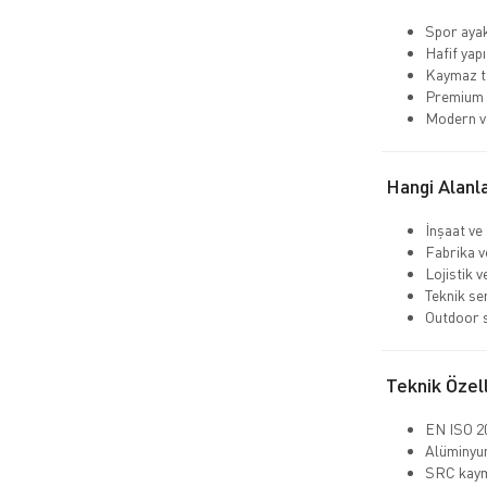
Spor aya
Hafif yapı
Kaymaz ta
Premium 
Modern ve
Hangi Alanla
İnşaat ve
Fabrika v
Lojistik 
Teknik se
Outdoor s
Teknik Özell
EN ISO 20
Alüminyum
SRC kaym