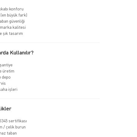
kkabı konforu
 (en büyük fark)
ban güvenliği
marka kalitesi
 şık tasarım
rda Kullanılır?
 şantiye
e üretim
ve depo
rvis
aha işleri
ikler
345 sertifikası
 / çelik burun
az taban