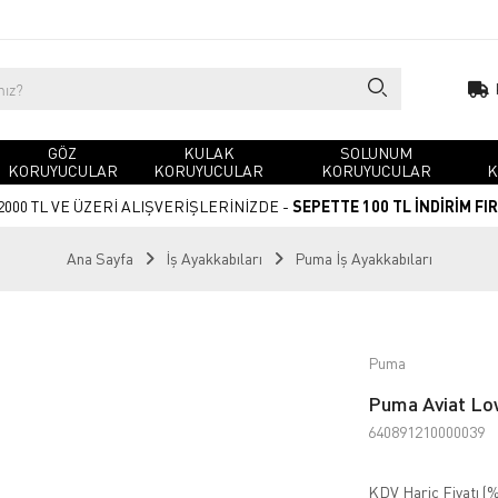
GÖZ
KULAK
SOLUNUM
KORUYUCULAR
KORUYUCULAR
KORUYUCULAR
K
2000 TL VE ÜZERİ ALIŞVERİŞLERİNİZDE -
SEPETTE 100 TL İNDİRİM FI
Ana Sayfa
İş Ayakkabıları
Puma İş Ayakkabıları
Puma
Puma Aviat Lo
640891210000039
KDV Hariç Fiyatı (
%