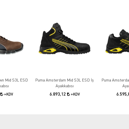
wn Mid S3L ESD
Puma Amsterdam Mid S3L ESD İş
Puma Amsterda
kabısı
Ayakkabısı
Aya
6.893,12
6.595
+KDV
+KDV