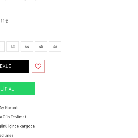
,11
2
43
44
45
46
 EKLE
LIF AL
Ay Garanti
ı Gün Teslimat
 günü içinde kargoda