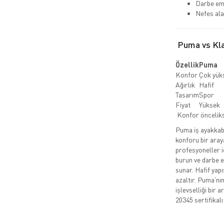
Darbe emi
Nefes ala
Puma vs Klas
Özellik
Puma
Konfor
Çok yük
Ağırlık
Hafif
Tasarım
Spor
Fiyat
Yüksek
Konfor önceli
Puma iş ayakkabıl
konforu bir aray
profesyoneller i
burun ve darbe em
sunar. Hafif yap
azaltır. Puma’nı
işlevselliği bir 
20345 sertifikalı