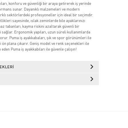
arı, konforu ve güvenliği bir araya getirerek iş yerinde
mans sunar. Dayanıklı malzemeleri ve modern
arklı sektörlerdeki profesyoneller için ideal bir seçimdir.
ikleri sayesinde, ıslak zeminlerde bile ayaklarınızı
az tabanları, kayma riskini azaltarak güvenli bir
 sağlar. Ergonomik yapıları, uzun süreli kullanımlarda
korur. Puma iş ayakkabaları, şık ve spor görünümleri ile
izi ön plana çıkarır. Geniş model ve renk seçenekleri ile
p eden Puma iş ayakkabıları ile güvenle çalışın!
EKLERI