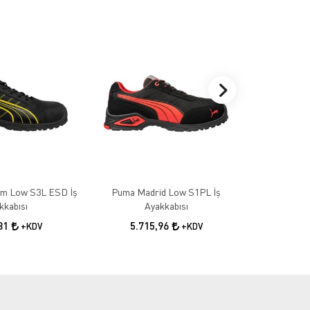
m Low S3L ESD İş
Puma Madrid Low S1PL İş
Puma Rio Mi
kkabısı
Ayakkabısı
6.5
,81
5.715,96
+KDV
+KDV