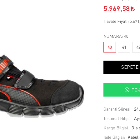
5.969,58
Havale Fiyatı:
5.671
NUMARA:
40
40
41
4
SEPETE
TEK
Garanti Süresi:
24 
Teslimat Bilgisi
Ayn
Kargo Bilgisi:
3 iş
İade Bilgisi: