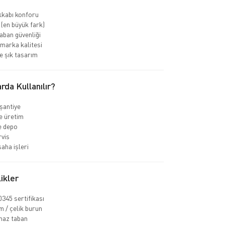
kkabı konforu
 (en büyük fark)
ban güvenliği
marka kalitesi
 şık tasarım
rda Kullanılır?
 şantiye
e üretim
ve depo
rvis
aha işleri
ikler
345 sertifikası
 / çelik burun
az taban