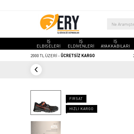
İŞ
İŞ
İŞ
ELBİSELERİ
ELDİVENLERİ
AYAKKABILARI
2000 TL ÜZERİ -
ÜCRETSİZ KARGO
FIRSAT
HIZLI KARGO