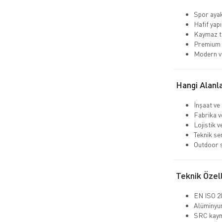
Spor aya
Hafif yapı
Kaymaz ta
Premium 
Modern ve
Hangi Alanla
İnşaat ve
Fabrika v
Lojistik 
Teknik se
Outdoor s
Teknik Özell
EN ISO 20
Alüminyum
SRC kaym