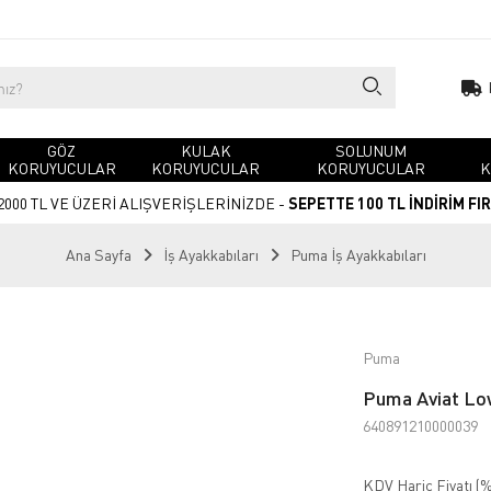
GÖZ
KULAK
SOLUNUM
KORUYUCULAR
KORUYUCULAR
KORUYUCULAR
K
2000 TL VE ÜZERİ ALIŞVERİŞLERİNİZDE -
SEPETTE 100 TL İNDİRİM FI
Ana Sayfa
İş Ayakkabıları
Puma İş Ayakkabıları
Puma
Puma Aviat Lo
640891210000039
KDV Hariç Fiyatı (
%