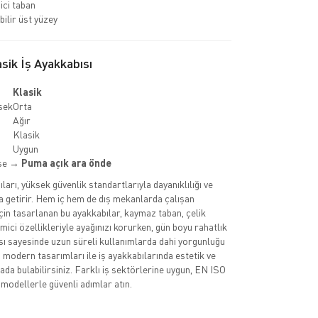
ci taban
bilir üst yüzey
ik İş Ayakkabısı
Klasik
sek
Orta
Ağır
Klasik
Uygun
kse →
Puma açık ara önde
arı, yüksek güvenlik standartlarıyla dayanıklılığı ve
a getirir. Hem iç hem de dış mekanlarda çalışan
çin tasarlanan bu ayakkabılar, kaymaz taban, çelik
ici özellikleriyle ayağınızı korurken, gün boyu rahatlık
ısı sayesinde uzun süreli kullanımlarda dahi yorgunluğu
n modern tasarımları ile iş ayakkabılarında estetik ve
arada bulabilirsiniz. Farklı iş sektörlerine uygun, EN ISO
 modellerle güvenli adımlar atın.