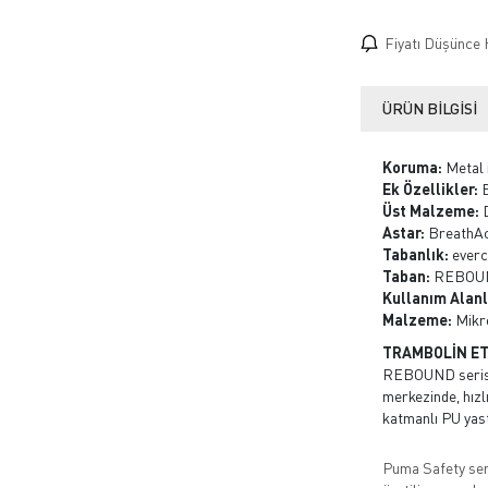
Fiyatı Düşünce 
ÜRÜN BILGISI
Koruma:
Metal 
Ek Özellikler:
E
Üst Malzeme:
D
Astar:
BreathAct
Tabanlık:
everc
Taban:
REBOUND 
Kullanım Alanl
Malzeme:
Mikr
TRAMBOLİN ETK
REBOUND serisi, 
merkezinde, hız
katmanlı PU yastı
Puma Safety ser