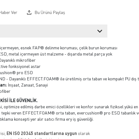
Haber Ver
Bu Ürünü Paylaş
içermeyen, esnek FAP® delinme koruması, çelik burun koruması
SD, metal içermeyen üst malzeme - dışarıda metal parça yok
ayanıklı mikrofiber
ive fonksiyonel astar
ushion® pro ESD
- Dayanıklı EFFECT.FOAM® ile üretilmiş orta taban ve kompakt PU dış t
arı:
İnşaat, Zanaat, Sanayi
ofiber
İSİ İLE GÜVENLİK.
optimize edilmiş darbe emici özellikleri ve konfor sunarak fiziksel yükü en 
lı tepki veren EFFECT.FOAM® orta taban, evercushion® pro ESD tabanlık ve
klama konsepti yer alır satıcı firma ery iş güvenliği.
isi,
EN ISO 20345 standartlarına uygun
olarak