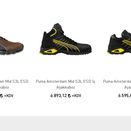
wn Mid S3L ESD
Puma Amsterdam Mid S3L ESD İş
Puma Amsterda
kabısı
Ayakkabısı
Aya
6.893,12
6.595
+KDV
+KDV