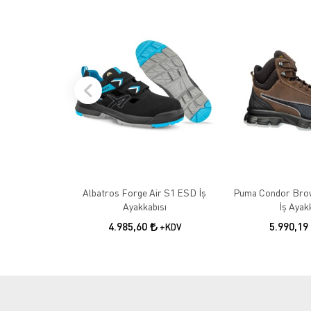
Albatros Forge Air S1 ESD İş
Puma Condor Bro
Ayakkabısı
İş Ayak
4.985,60
5.990,19
+KDV