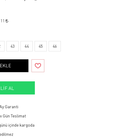
,11
2
43
44
45
46
 EKLE
LIF AL
Ay Garanti
ı Gün Teslimat
 günü içinde kargoda