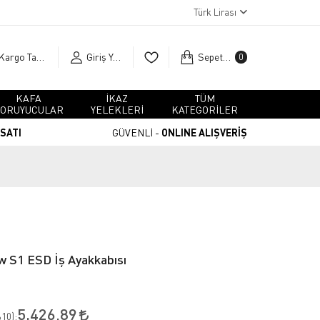
Türk Lirası
Kargo Takip
Giriş Yap
Sepetim
0
KAFA
İKAZ
TÜM
ORUYUCULAR
YELEKLERİ
KATEGORİLER
RSATI
GÜVENLİ -
ONLINE ALIŞVERİŞ
w S1 ESD İş Ayakkabısı
5.426,89
10
):