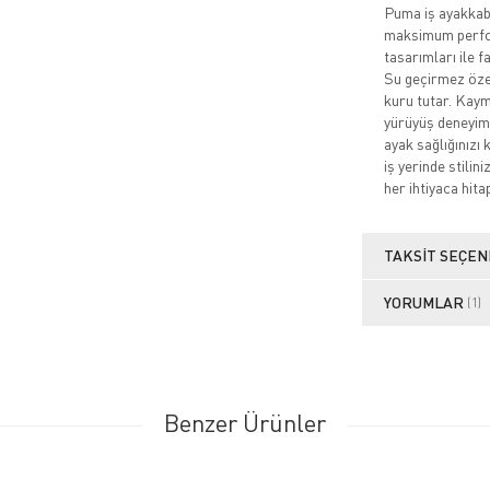
Puma iş ayakkabıl
maksimum perfor
tasarımları ile f
Su geçirmez özell
kuru tutar. Kaym
yürüyüş deneyimi
ayak sağlığınızı 
iş yerinde stilin
her ihtiyaca hita
TAKSIT SEÇEN
YORUMLAR
(1)
Benzer Ürünler