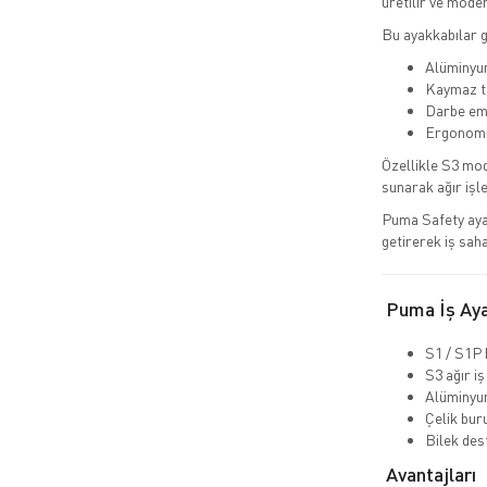
üretilir ve modern
Bu ayakkabılar 
Alüminyum
Kaymaz ta
Darbe emi
Ergonomik
Özellikle S3 mod
sunarak ağır işl
Puma Safety aya
getirerek iş sah
Puma İş Ayak
S1 / S1P 
S3 ağır iş
Alüminyu
Çelik bur
Bilek dest
Avantajları