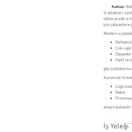
Kumaş:
%10
İş yelekleri, öze
edilen pratik iş 
için çalışanlara 
Modern iş yelekl
Reflektör
Çok cepli
Dayanıklı
Hafif ve 
gibi özelliklerle 
Kurumsal firmala
Logo bas
Nakış
Promosy
amaçlı kullanılı
İş Yeleği 