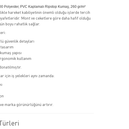
0 Polyester, PVC Kaplamalı Ripstop Kumaş, 260 gr/m²
llikle hareket kabiliyetinin önemli olduğu işlerde tercih
kıyafetleridir. Mont ve ceketlere göre daha hafif olduğu
gün boyu rahatlık sağlar.
eri:
lü güvenlik detayları
 tasarım
 kumaş yapısı
ergonomik kullanım
donatılmıştır.
r için iş yelekleri aynı zamanda:
kı
on
r ve marka görünürlüğünü artırır.
Türleri