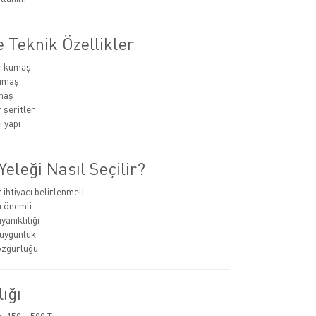
 Teknik Özellikler
r kumaş
umaş
maş
 şeritler
 yapı
Yeleği Nasıl Seçilir?
ihtiyacı belirlenmeli
ı önemli
anıklılığı
uygunluk
özgürlüğü
lığı