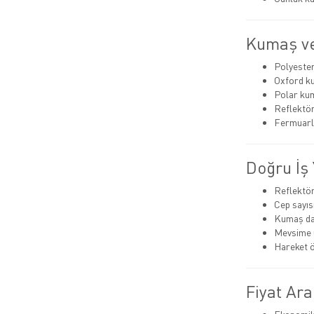
Kumaş ve
Polyeste
Oxford k
Polar ku
Reflektör
Fermuarlı
Doğru İş 
Reflektör 
Cep sayıs
Kumaş day
Mevsime 
Hareket 
Fiyat Ara