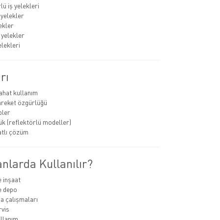
ü iş yelekleri
 yelekler
ekler
 yelekler
elekleri
rı
rahat kullanım
areket özgürlüğü
pler
k (reflektörlü modeller)
atlı çözüm
nlarda Kullanılır?
e inşaat
ve depo
ha çalışmaları
rvis
llanım