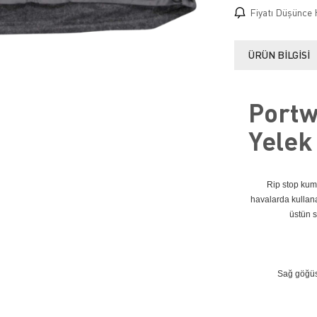
Fiyatı Düşünce 
ÜRÜN BILGISI
Portwe
Yelek
Rip stop kuma
havalarda kullan
üstün 
Sağ göğüs