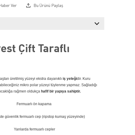
Haber Ver
Bu Ürünü Paylaş
st Çift Taraflı
ştan üretilmiş yüzeyi ekstra dayanıklı
iş yeleği
dir. Kuru
abileceğiniz mikro polar yüzeyi tüylenme yapmaz. Sağladığı
sıcaklığa rağmen oldukça
hafif bir yapıya sahiptir.
Fermuarlı ön kapama
te güvenlik fermuarlı cep (ripstop kumaş yüzeyinde)
Yanlarda fermuarlı cepler