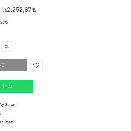
2.252,87
10
):
,26
XL
NDİ
LIF AL
Ay Garanti
y