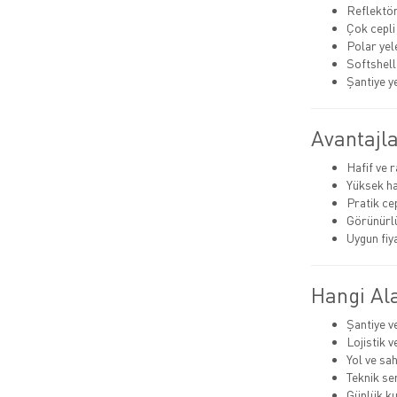
Reflektörl
Çok cepli
Polar yel
Softshell
Şantiye y
Avantajla
Hafif ve 
Yüksek h
Pratik ce
Görünürlü
Uygun fiy
Hangi Ala
Şantiye v
Lojistik 
Yol ve sa
Teknik se
Günlük ku