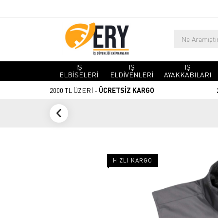
İŞ
İŞ
İŞ
ELBİSELERİ
ELDİVENLERİ
AYAKKABILARI
2000 TL ÜZERİ -
ÜCRETSİZ KARGO
HIZLI KARGO