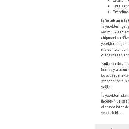
Ekonomik:
Orta segm
Premium:
İş Yelekleri: İ
İş yelekleri, ça
verimlilik sağla
ekipmanları düzen
yelekleri düşük ı
malzemelerden ür
olarak tasarlanm
Kullanıcı dostu t
kumaşıyla uzun sa
boyut seçenekler
standartlarını k
sağlar.
İş yeleklerinde k
inceleyin ve işle
alanında ister de
ve destekler.