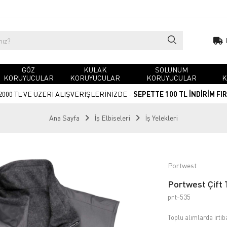
GÖZ
KULAK
SOLUNUM
KORUYUCULAR
KORUYUCULAR
KORUYUCULAR
K
2000 TL VE ÜZERİ ALIŞVERİŞLERİNİZDE -
SEPETTE 100 TL İNDİRİM FI
Ana Sayfa
İş Elbiseleri
İş Yelekleri
Portwest
Portwest Çift T
prt-535
Toplu alımlarda irtib