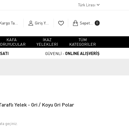
Türk Lirası
Kargo Takip
Giriş Yap
Sepetim
0
KAFA
İKAZ
TÜM
ORUYUCULAR
YELEKLERİ
KATEGORİLER
RSATI
GÜVENLİ -
ONLINE ALIŞVERİŞ
araflı Yelek - Gri / Koyu Gri Polar
ata geçiniz.