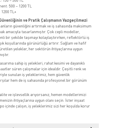
 150 – 500 TL
ent: 500 – 1200 TL
 1200 TL+
ş Güvenliğinin ve Pratik Çalışmanın Vazgeçilmezi
lışanların güvenliğini artırmak ve iş sahasında maksimum
mak amacıyla tasarlanmıştır. Çok cepli modeller,
li bir şekilde taşımayı kolaylaştırırken, reflektörlü iş
şık koşullarında görünürlüğü artırır. Sağlam ve hafif
etilen yelekler, her sektörün ihtiyaçlarına uygun
ıştır.
asarıma sahip iş yelekleri, rahat kesimi ve dayanıklı
atler süren çalışmalar için idealdir. Çeşitli renk ve
iyle sunulan iş yeleklerimiz, hem güvenlik
arşılar hem de iş sahasında profesyonel bir görünüm
alite ve işlevsellik arıyorsanız, hemen modellerimizi
tmenizin ihtiyaçlarına uygun olanı seçin. İster inşaat
po içinde çalışın, iş yeleklerimiz sizi her koşulda korur