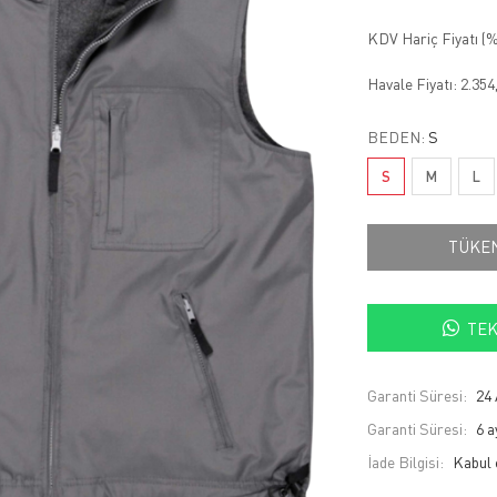
KDV Hariç Fiyatı (
%
Havale Fiyatı:
2.354
BEDEN:
S
S
M
L
TÜKE
TEK
Garanti Süresi:
24 
Garanti Süresi:
6 a
İade Bilgisi: