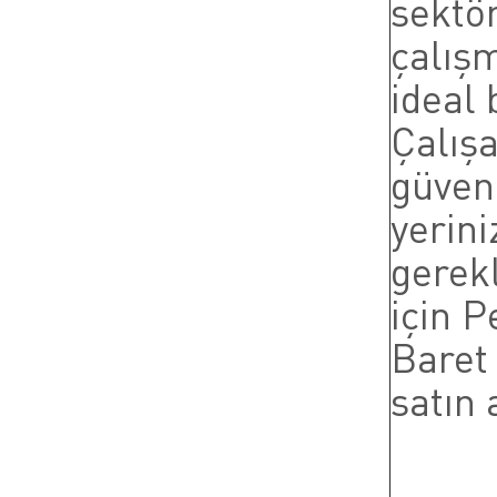
sektör
çalış
ideal 
Çalışa
güvenl
yerini
gerekl
için P
Baret
satın 