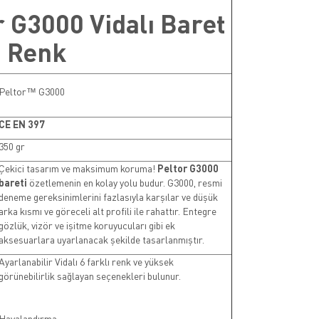
r G3000 Vidalı Baret
 Renk
Peltor™ G3000
CE EN 397
350 gr
Çekici tasarım ve maksimum koruma!
Peltor G3000
bareti
özetlemenin en kolay yolu budur. G3000, resmi
deneme gereksinimlerini fazlasıyla karşılar ve düşük
arka kısmı ve göreceli alt profili ile rahattır. Entegre
gözlük, vizör ve işitme koruyucuları gibi ek
aksesuarlara uyarlanacak şekilde tasarlanmıştır.
Ayarlanabilir Vidalı 6 farklı renk ve yüksek
görünebilirlik sağlayan seçenekleri bulunur.
Havalandırma