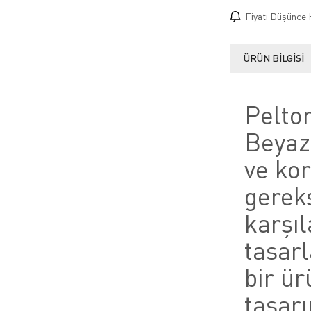
Fiyatı Düşünce 
ÜRÜN BILGISI
Peltor
Beyaz 
ve ko
gereks
karşı
tasarl
bir ü
tasar