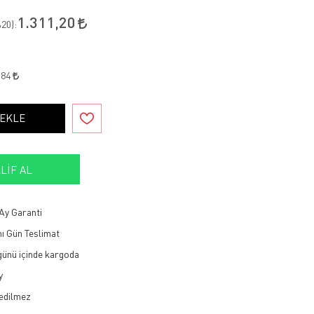
1.311,20
20
):
,84
 EKLE
LIF AL
Ay Garanti
ı Gün Teslimat
 günü içinde kargoda
y