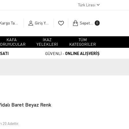
Türk Lirası
Kargo Takip
Giriş Yap
Sepetim
0
KAFA
İKAZ
TÜM
ORUYUCULAR
YELEKLERİ
KATEGORİLER
RSATI
GÜVENLİ -
ONLINE ALIŞVERİŞ
idalı Baret Beyaz Renk
 20 Adettir.