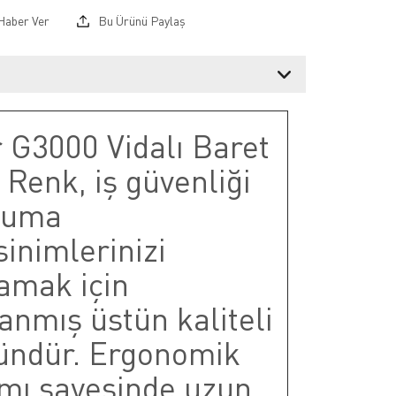
Haber Ver
Bu Ürünü Paylaş
 G3000 Vidalı Baret
Renk, iş güvenliği
ruma
inimlerinizi
lamak için
anmış üstün kaliteli
ründür. Ergonomik
ımı sayesinde uzun