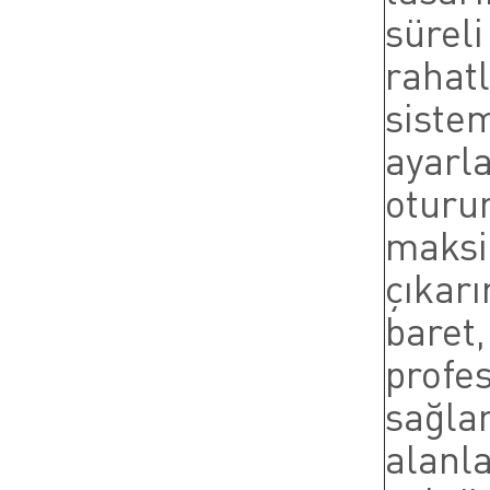
süreli
rahatl
sistem
ayarla
oturur
maksi
çıkarı
baret
profe
sağlar
alanla