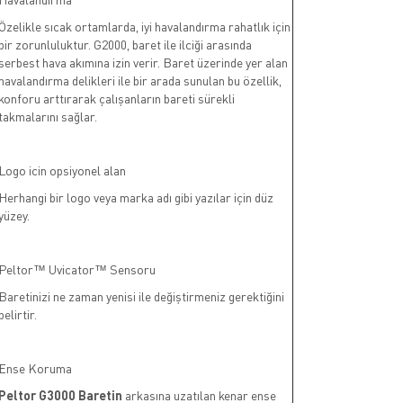
Özelikle sıcak ortamlarda, iyi havalandırma rahatlık için
bir zorunluluktur. G2000, baret ile ilciği arasında
serbest hava akımına izin verir. Baret üzerinde yer alan
havalandırma delikleri ile bir arada sunulan bu özellik,
konforu arttırarak çalışanların bareti sürekli
takmalarını sağlar.
Logo icin opsiyonel alan
Herhangi bir logo veya marka adı gibi yazılar için düz
yüzey.
Peltor™ Uvicator™ Sensoru
Baretinizi ne zaman yenisi ile değiştirmeniz gerektiğini
belirtir.
Ense Koruma
Peltor G3000 Baretin
arkasına uzatılan kenar ense