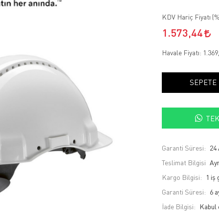
KDV Hariç Fiyatı (
%
1.573,44
Havale Fiyatı:
1.369
SEPETE
TEK
Garanti Süresi:
24 
Teslimat Bilgisi
Ayn
Kargo Bilgisi:
1 iş
Garanti Süresi:
6 a
İade Bilgisi: