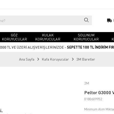
GÖZ
KULAK
SOLUNUM
KORUYUCULAR
KORUYUCULAR
KORUYUCULAR
K
2000 TL VE ÜZERİ ALIŞVERİŞLERİNİZDE -
SEPETTE 100 TL İNDİRİM FI
Ana Sayfa
Kafa Koruyucular
3M Baretler
3M
Peltor G3000 V
0180609952
Minimum Alım Miktarı