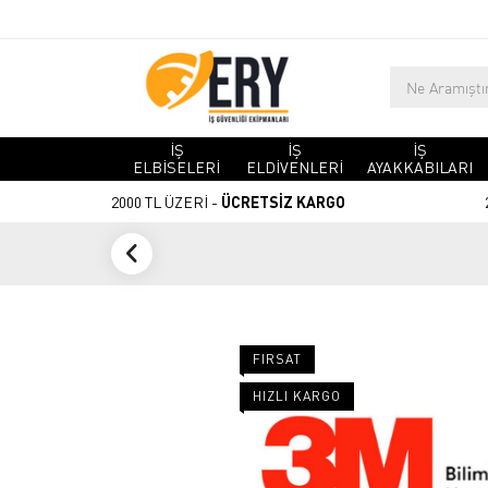
İŞ
İŞ
İŞ
ELBİSELERİ
ELDİVENLERİ
AYAKKABILARI
2000 TL ÜZERİ -
ÜCRETSİZ KARGO
FIRSAT
HIZLI KARGO