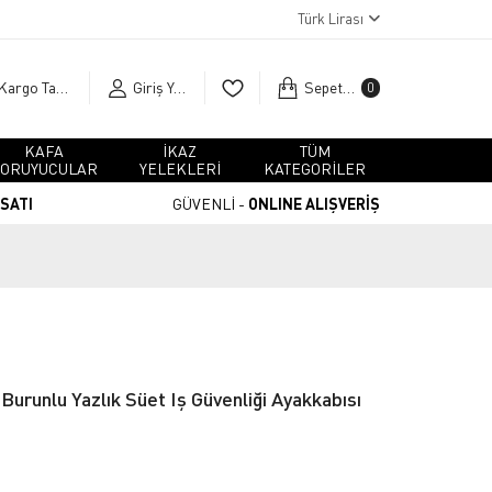
Türk Lirası
Kargo Takip
Giriş Yap
Sepetim
0
KAFA
İKAZ
TÜM
ORUYUCULAR
YELEKLERİ
KATEGORİLER
RSATI
GÜVENLİ -
ONLINE ALIŞVERİŞ
Burunlu Yazlık Süet Iş Güvenliği Ayakkabısı