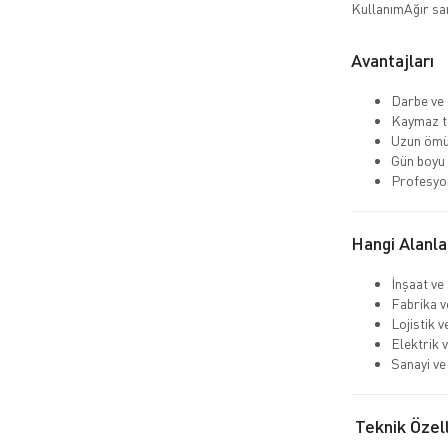
Kullanım
Ağır sa
Avantajları
Darbe ve 
Kaymaz ta
Uzun ömü
Gün boyu
Profesyo
Hangi Alanla
İnşaat ve
Fabrika v
Lojistik 
Elektrik v
Sanayi ve 
Teknik Özell