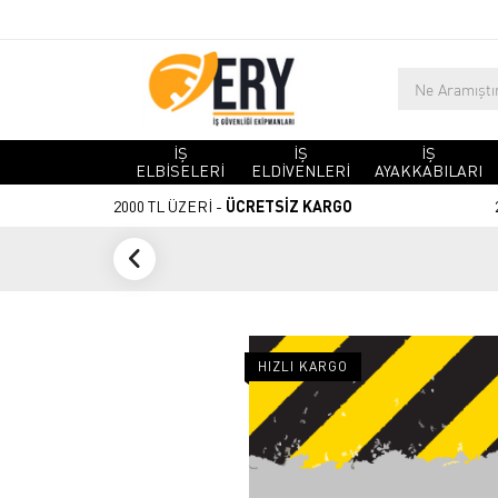
İŞ
İŞ
İŞ
ELBİSELERİ
ELDİVENLERİ
AYAKKABILARI
2000 TL ÜZERİ -
ÜCRETSİZ KARGO
HIZLI KARGO