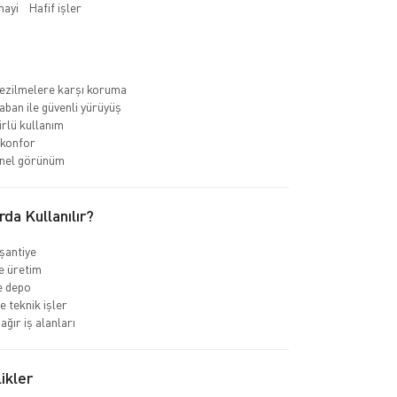
nayi
Hafif işler
ezilmelere karşı koruma
ban ile güvenli yürüyüş
rlü kullanım
 konfor
nel görünüm
rda Kullanılır?
 şantiye
e üretim
ve depo
e teknik işler
ağır iş alanları
ikler