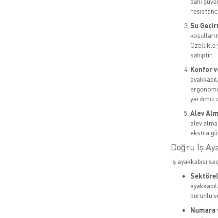
dahi güven
resistance
Su Geçir
koşulların
Özellikle
sahiptir.
Konfor v
ayakkabıl
ergonomik
yardımcı o
Alev Alm
alev almaz
ekstra gü
Doğru İş Ay
İş ayakkabısı se
Sektörel 
ayakkabıla
burunlu v
Numara 