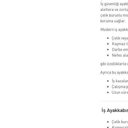
İş güvenliği ayak
aletlere ve zorl
çelik burunlu mo
koruma sağlar.
Modern iş ayakka
Çelik vey
Kaymaz t
Darbe emi
Nefes ala
gibi özelliklerle 
Ayrıca bu ayakka
İş kazalar
Çalışma p
Uzun süre
İş Ayakkabıs
Çelik buru
Kompozit 