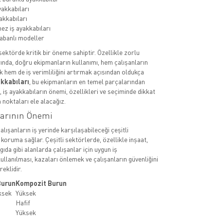
yakkabıları
akkabıları
ez iş ayakkabıları
abanlı modeller
 sektörde kritik bir öneme sahiptir. Özellikle zorlu
ında, doğru ekipmanların kullanımı, hem çalışanların
k hem de iş verimliliğini artırmak açısından oldukça
akkabıları
, bu ekipmanların en temel parçalarından
a, iş ayakkabıların önemi, özellikleri ve seçiminde dikkat
 noktaları ele alacağız.
larının Önemi
çalışanların iş yerinde karşılaşabileceği çeşitli
 koruma sağlar. Çeşitli sektörlerde, özellikle inşaat,
 gıda gibi alanlarda çalışanlar için uygun iş
ullanılması, kazaları önlemek ve çalışanların güvenliğini
eklidir.
Burun
Kompozit Burun
ksek
Yüksek
Hafif
Yüksek