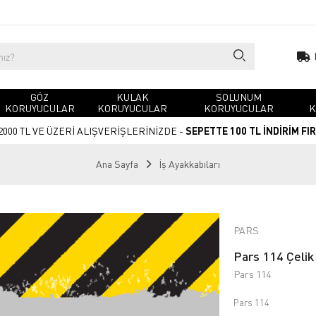
GÖZ
KULAK
SOLUNUM
KORUYUCULAR
KORUYUCULAR
KORUYUCULAR
K
2000 TL VE ÜZERİ ALIŞVERİŞLERİNİZDE -
SEPETTE 100 TL İNDİRİM FI
Ana Sayfa
İş Ayakkabıları
PARS
Pars 114 Çelik 
Pars 114
Pars 114