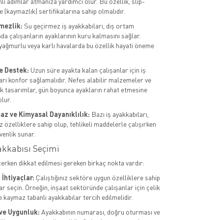
li adımlar atmanıza yardımcı olur. Bu özellik, slip-
 (kaymazlık) sertifikalarına sahip olmalıdır.
mezlik:
Su geçirmez iş ayakkabıları, dış ortam
da çalışanların ayaklarının kuru kalmasını sağlar.
 yağmurlu veya karlı havalarda bu özellik hayati öneme
e Destek:
Uzun süre ayakta kalan çalışanlar için iş
arı konfor sağlamalıdır. Nefes alabilir malzemeler ve
 tasarımlar, gün boyunca ayakların rahat etmesine
lur.
az ve Kimyasal Dayanıklılık:
Bazı iş ayakkabıları,
 özelliklere sahip olup, tehlikeli maddelerle çalışırken
venlik sunar.
akkabısı Seçimi
çerken dikkat edilmesi gereken birkaç nokta vardır:
İhtiyaçlar:
Çalıştığınız sektöre uygun özelliklere sahip
r seçin. Örneğin, inşaat sektöründe çalışanlar için çelik
e kaymaz tabanlı ayakkabılar tercih edilmelidir.
ve Uygunluk:
Ayakkabının numarası, doğru oturması ve