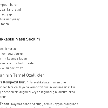
ompozit burun
ban (anti-slip)
nıklı yapı
bilir üst yüzey
 taban
kkabısı Nasıl Seçilir?
 çelik burun
→ kompozit burun
min → kaymaz taban
 kullanım → hafif model
m → su geçirmez
arının Temel Özellikleri
ya Kompozit Burun:
İş ayakkabalarının en önemli
rinden biri, çelik ya da kompozit burun korumasıdır. Bu
ağır nesnelerin düşmesi veya sıkışması gibi durumlarda
orur.
Taban:
Kaymaz taban özelliği, zemin kaygan olduğunda