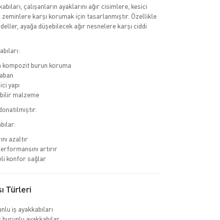
kabıları, çalışanların ayaklarını ağır cisimlere, kesici
u zeminlere karşı korumak için tasarlanmıştır. Özellikle
deller, ayağa düşebilecek ağır nesnelere karşı ciddi
bıları:
a kompozit burun koruma
aban
ci yapı
bilir malzeme
donatılmıştır.
bılar:
ını azaltır
erformansını artırır
li konfor sağlar
ı Türleri
nlu iş ayakkabıları
burunlu ayakkabılar