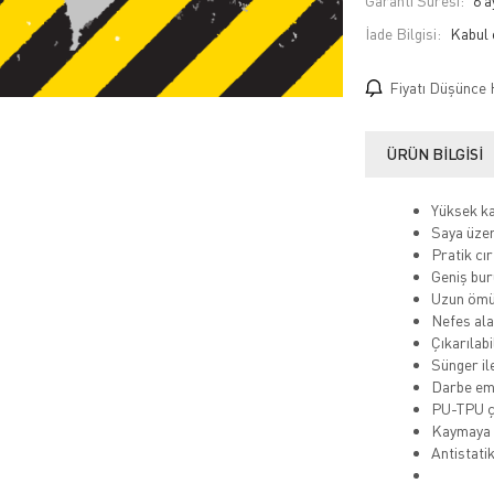
Garanti Süresi:
6 a
İade Bilgisi:
Fiyatı Düşünce 
ÜRÜN BILGISI
Yüksek kal
Saya üzeri
Pratik cır
Geniş bur
Uzun ömür
Nefes alab
Çıkarılabi
Sünger ile
Darbe emi
PU-TPU çi
Kaymaya k
Antistati