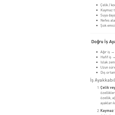
Çelik / k
Kaymaz ta
Suya daya
Nefes ala
Şok emici
Doğru İş Aya
Ağır iş →
Hafif iş 
Islak ze
Uzun süre
Dış orta
İş Ayakkabıl
Çelik ve
özellikle
özellik, 
ayakları k
Kaymaz 