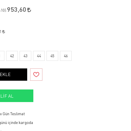
953,60
10
):
51
1
42
43
44
45
46
 EKLE
LIF AL
ı Gün Teslimat
 günü içinde kargoda