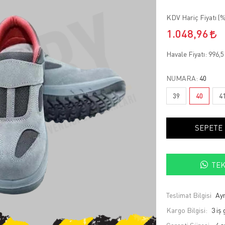
KDV Hariç Fiyatı (
%
1.048,96
Havale Fiyatı:
996,
NUMARA:
40
39
40
4
SEPETE
TEK
Teslimat Bilgisi
Ayn
Kargo Bilgisi:
3 iş