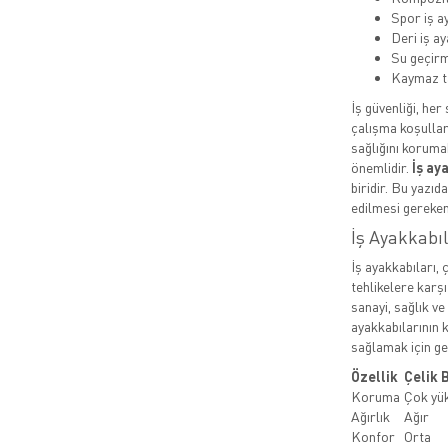
Spor iş a
Deri iş ay
Su geçirm
Kaymaz t
İş güvenliği, her
çalışma koşullar
sağlığını koruma
önemlidir.
İş ay
biridir. Bu yazıd
edilmesi gereken
İş Ayakkabı
İş ayakkabıları, 
tehlikelere karşı
sanayi, sağlık ve
ayakkabılarının k
sağlamak için ger
Özellik
Çelik 
Koruma
Çok yü
Ağırlık
Ağır
Konfor
Orta