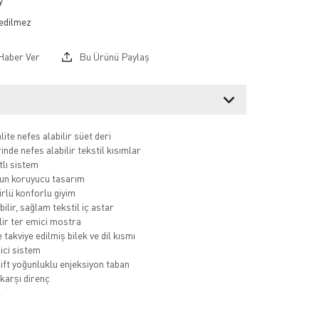
y
Haber Ver
Bu Ürünü Paylaş
ite nefes alabilir süet deri
nde nefes alabilir tekstil kısımlar
tlı sistem
un koruyucu tasarım
lü konforlu giyim
ilir, sağlam tekstil iç astar
lir ter emici mostra
 takviye edilmiş bilek ve dil kısmı
ci sistem
ft yoğunluklu enjeksiyon taban
arşı direnç
k