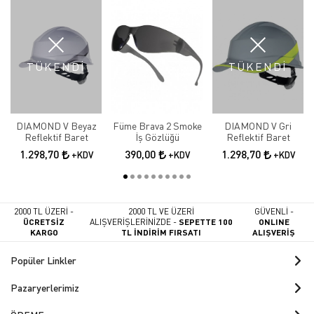
TÜKENDİ
TÜKENDİ
DIAMOND V Beyaz
Füme Brava 2 Smoke
DIAMOND V Gri
Reflektif Baret
İş Gözlüğü
Reflektif Baret
1.298,70
390,00
1.298,70
+KDV
+KDV
+KDV
2000 TL ÜZERİ -
2000 TL VE ÜZERİ
GÜVENLİ -
ÜCRETSİZ
ALIŞVERİŞLERİNİZDE -
SEPETTE 100
ONLINE
KARGO
TL İNDİRİM FIRSATI
ALIŞVERİŞ
Popüler Linkler
Pazaryerlerimiz