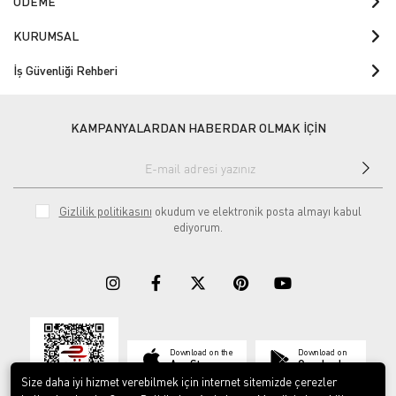
ÖDEME
KURUMSAL
İş Güvenliği Rehberi
KAMPANYALARDAN HABERDAR OLMAK İÇİN
Gizlilik politikasını
okudum ve elektronik posta almayı kabul
ediyorum.
Download on the
Download on
App Store
Google play
Size daha iyi hizmet verebilmek için internet sitemizde çerezler