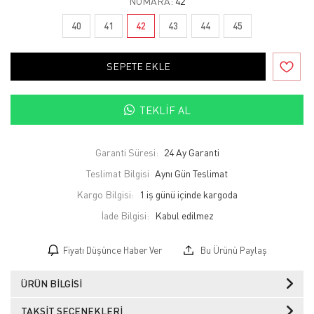
NUMARA:
42
40
41
42
43
44
45
SEPETE EKLE
TEKLIF AL
Garanti Süresi:
24 Ay Garanti
Teslimat Bilgisi
Aynı Gün Teslimat
Kargo Bilgisi:
1 iş günü içinde kargoda
İade Bilgisi:
Fiyatı Düşünce Haber Ver
Bu Ürünü Paylaş
ÜRÜN BILGISI
TAKSIT SEÇENEKLERI