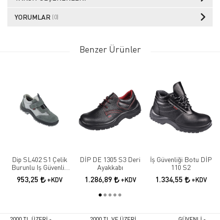
YORUMLAR
(0)
Benzer Ürünler
Dip SL402 S1 Çelik
DİP DE 1305 S3 Deri
İş Güvenliği Botu DİP
Burunlu Iş Güvenlik
Ayakkabı
110 S2
Ayakkabısı
953,25
1.286,89
1.334,55
+KDV
+KDV
+KDV
2000 TL ÜZERİ -
2000 TL VE ÜZERİ
GÜVENLİ -