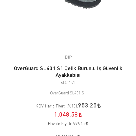
DİP
OverGuard SL401 S1 Çelik Burunlu Iş Güvenlik
Ayakkabısı
sl401s1
OverGuard SL401 S1
953,25
KDV Hariç Fiyatı (
%10
):
1.048,58
Havale Fiyatı:
996,15