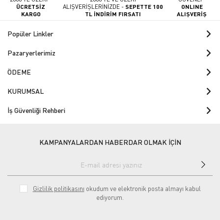
ÜCRETSİZ
ALIŞVERİŞLERİNİZDE -
SEPETTE 100
ONLINE
KARGO
TL İNDİRİM FIRSATI
ALIŞVERİŞ
Popüler Linkler
Pazaryerlerimiz
ÖDEME
KURUMSAL
İş Güvenliği Rehberi
KAMPANYALARDAN HABERDAR OLMAK İÇİN
Gizlilik politikasını
okudum ve elektronik posta almayı kabul
ediyorum.