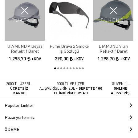
TÜKENDİ
TÜKENDİ
DIAMOND V Beyaz
Füme Brava 2 Smoke
DIAMOND V Gri
Reflektif Baret
İş Gözlüğü
Reflektif Baret
1.298,70
390,00
1.298,70
+KDV
+KDV
+KDV
2000 TL ÜZERİ -
2000 TL VE ÜZERİ
GÜVENLİ -
ÜCRETSİZ
ALIŞVERİŞLERİNİZDE -
SEPETTE 100
ONLINE
KARGO
TL İNDİRİM FIRSATI
ALIŞVERİŞ
Popüler Linkler
Pazaryerlerimiz
ÖDEME