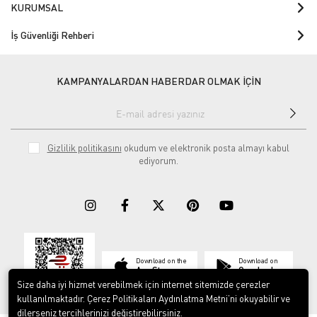
KURUMSAL
İş Güvenliği Rehberi
KAMPANYALARDAN HABERDAR OLMAK İÇİN
Gizlilik politikasını
okudum ve elektronik posta almayı kabul
ediyorum.
Download on the
Download on
App Store
Google play
Size daha iyi hizmet verebilmek için internet sitemizde çerezler
kullanılmaktadır. Çerez Politikaları Aydınlatma Metni’ni okuyabilir ve
dilerseniz tercihlerinizi değiştirebilirsiniz.