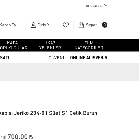
Türk Lirası
Kargo Takip
Giriş Yap
Sepetim
0
KAFA
İKAZ
TÜM
ORUYUCULAR
YELEKLERİ
KATEGORİLER
RSATI
GÜVENLİ -
ONLINE ALIŞVERİŞ
abısı Jeriko 234-01 Süet S1 Çelik Burun
700,00
10
):