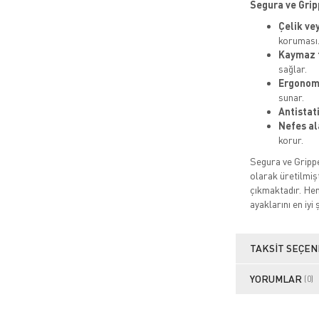
Segura ve Gripp
Çelik ve
koruması
Kaymaz 
sağlar.
Ergonomi
sunar.
Antistat
Nefes al
korur.
Segura ve Grippe
olarak üretilmişt
çıkmaktadır. Hem
ayaklarını en iyi 
TAKSIT SEÇEN
YORUMLAR
(0)