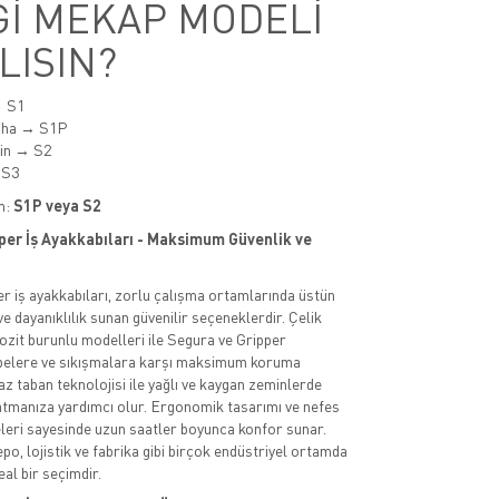
İ MEKAP MODELİ
LISIN?
→ S1
aha → S1P
min → S2
 S3
m:
S1P veya S2
per İş Ayakkabıları - Maksimum Güvenlik ve
r iş ayakkabıları, zorlu çalışma ortamlarında üstün
e dayanıklılık sunan güvenilir seçeneklerdir. Çelik
zit burunlu modelleri ile Segura ve Gripper
rbelere ve sıkışmalara karşı maksimum koruma
z taban teknolojisi ile yağlı ve kaygan zeminlerde
atmanıza yardımcı olur. Ergonomik tasarımı ve nefes
leri sayesinde uzun saatler boyunca konfor sunar.
epo, lojistik ve fabrika gibi birçok endüstriyel ortamda
eal bir seçimdir.