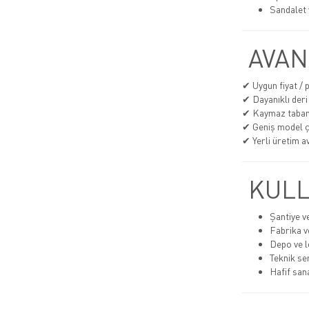
Sandalet 
AVAN
✔ Uygun fiyat /
✔ Dayanıklı deri
✔ Kaymaz taba
✔ Geniş model çe
✔ Yerli üretim av
KULL
Şantiye v
Fabrika v
Depo ve lo
Teknik se
Hafif san