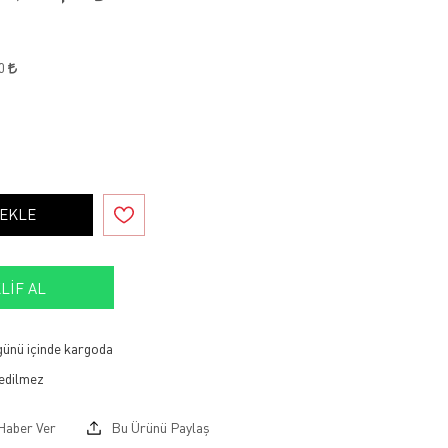
50
 EKLE
LIF AL
 günü içinde kargoda
Haber Ver
Bu Ürünü Paylaş