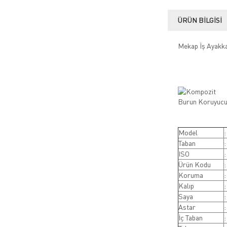
ÜRÜN BILGISI
Mekap İş Ayakka
Model
:
Taban
:
ISO
Ürün Kodu
:
Koruma
Kalıp
Saya
:
Astar
:
İç Taban