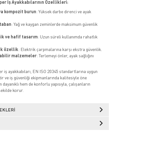
er İş Ayakkabılarının Özellikleri:
ya kompozit burun
: Yüksek darbe direnci ve ayak
.
taban
: Yağ ve kaygan zeminlerde maksimum güvenlik
k ve hafif tasarım
: Uzun süreli kullanımda rahatlık
ik özellik
: Elektrik çarpmalarına karşı ekstra güvenlik.
abilir malzemeler
: Terlemeyi önler, ayak sağlığını
r iş ayakkabıları, EN ISO 20345 standartlarına uygun
ir ve iş güvenliği ekipmanlarında kalitesiyle öne
 dayanıklı hem de konforlu yapısıyla, çalışanların
şekilde korur.
EKLERI