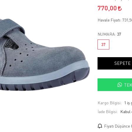
770,00
Havale Fiyatı:
731,
NUMARA:
37
37
SEPETE
TEK
Kargo Bilgisi:
1 iş
İade Bilgisi:
Fiyatı Düşünce 