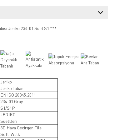
bısı Jeriko 234-01 Süet S1 ***
 Jeriko
 Jeriko Taban
: EN ISO 20345:2011
 234-01 Gray
: S1/S1P
: JERIKO
 SüetDeri
 3D Hava Geçirgen File
: Soft-Walk