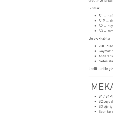
üretilir ve farklı
Sınıflar:
S1 → hafi
S1P → de
S2 → suya
S3 → tam
Bu ayakkabılar:
200 Joule
Kaymaz t
Antistatik
Nefes alab
özellikleri ile g
MEKA
S1 / S1P h
S2 suya d
S3 ağır iş
Spor tarz