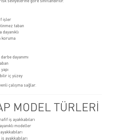
 risk seviyelerine göre sınıflandırılır.
f işler
linmez taban
 dayanıklı
 koruma
 darbe dayanımı
aban
 yapı
ilir iç yüzey
üvenli çalışma sağlar.
P MODEL TÜRLERİ
afif iş ayakkabıları
ayanıklı modeller
 ayakkabıları
 iş ayakkabıları