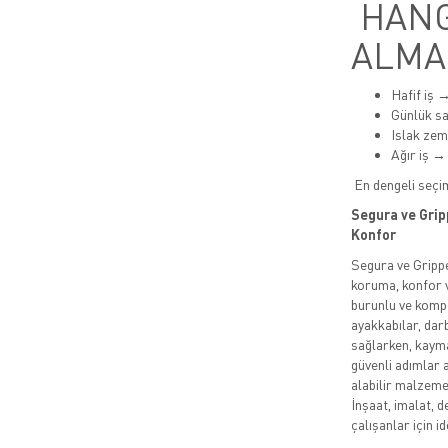
HANG
ALMA
Hafif iş 
Günlük s
Islak ze
Ağır iş →
En dengeli seçi
Segura ve Grip
Konfor
Segura ve Grippe
koruma, konfor v
burunlu ve kompo
ayakkabılar, da
sağlarken, kayma
güvenli adımlar 
alabilir malzeme
İnşaat, imalat, d
çalışanlar için id