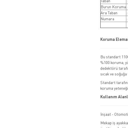
Taban
Burun Koruma
:
Ara Taban
:
Numara
:
Koruma Eleman
Bu standart 110
%100 koruma, yük
dedektörü tarafın
sıcak ve soğuğa
Standart tarafın
koruma yeteneği
Kullanım Alanl
İnşaat - Otomoti
Mekap iş ayakkab