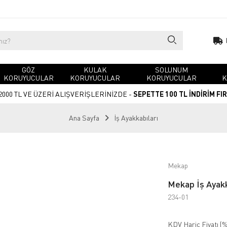
GÖZ
KULAK
SOLUNUM
KORUYUCULAR
KORUYUCULAR
KORUYUCULAR
K
2000 TL VE ÜZERİ ALIŞVERİŞLERİNİZDE -
SEPETTE 100 TL İNDİRİM FI
Ana Sayfa
İş Ayakkabıları
Mekap
Mekap İş Ayakk
234-01
KDV Hariç Fiyatı (
%