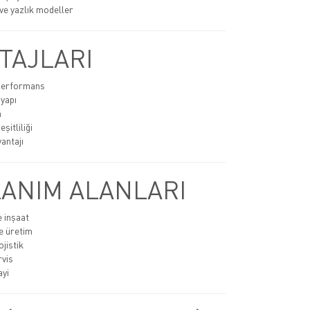
ve yazlık modeller
TAJLARI
 performans
 yapı
n
şitliliği
antajı
ANIM ALANLARI
e inşaat
e üretim
jistik
rvis
ayi