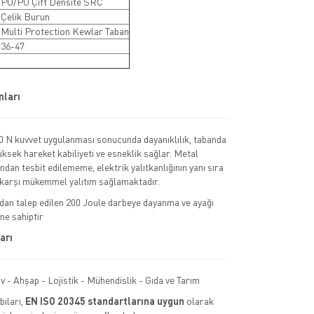
: PU/PU Çift Densite SRC
 Çelik Burun
 Multi Protection Kewlar Taban
 36-47
ları
0 N kuvvet uygulanması sonucunda dayanıklılık, tabanda
sek hareket kabiliyeti ve esneklik sağlar. Metal
dan tesbit edilememe, elektrik yalıtkanlığının yanı sıra
 karşı mükemmel yalıtım sağlamaktadır.
dan talep edilen 200 Joule darbeye dayanma ve ayağı
ne sahiptir
arı
v - Ahşap - Lojistik - Mühendislik - Gıda ve Tarım
ıları,
EN ISO 20345 standartlarına uygun
olarak