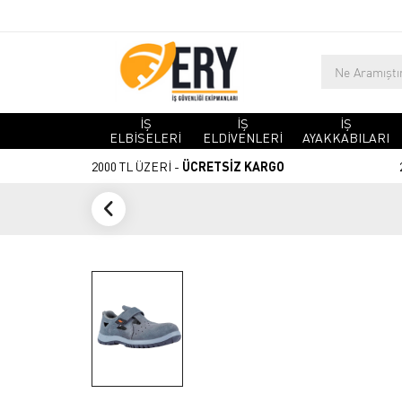
İŞ
İŞ
İŞ
ELBİSELERİ
ELDİVENLERİ
AYAKKABILARI
2000 TL ÜZERİ -
ÜCRETSİZ KARGO