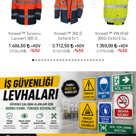
Vizwell™ Turuncu
Vizwell™ 300 D
Vizwell™ VWJK60
Lacivert 300 D
Oxford 5+1
300D Oxford Su
Oxford İki Renkli
Reflektörlü Parka 5
Geçirmez Reflektörlü
1.606,50
3.712,50
1.350,00
+KDV
+KDV
+KDV
Reflektörlü Parka
Farklı Kullanım
Sarı Yüksek
%50
%50
%50
3.534,30
8.167,50
2.970,00
Modeli / Turuncu
Görünürlük Yelek