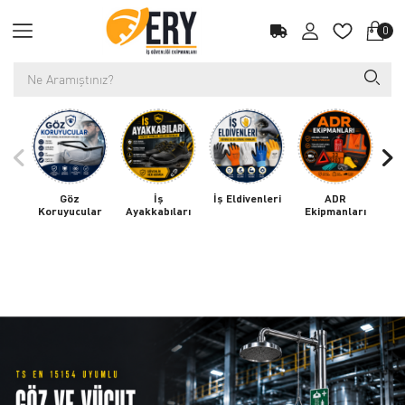
0
Göz
İş
İş Eldivenleri
ADR
Koruyucular
Ayakkabıları
Ekipmanları
K