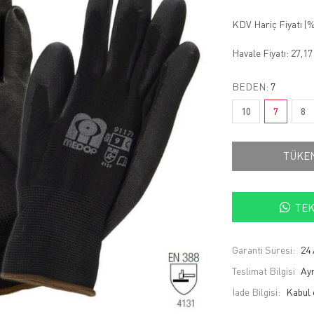
KDV Hariç Fiyatı (
%
Havale Fiyatı:
27,1
BEDEN:
7
10
7
8
TÜKE
TEK
Garanti Süresi:
24 
Teslimat Bilgisi
Ayn
İade Bilgisi: