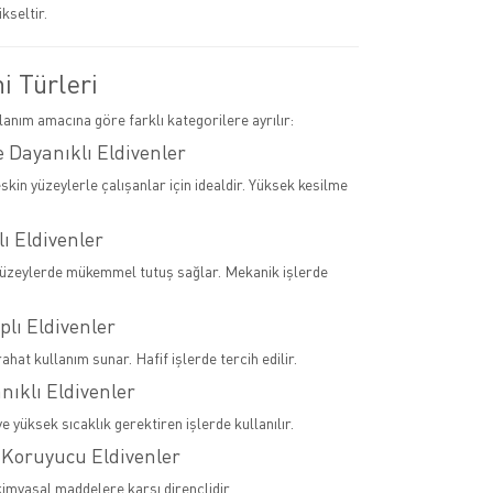
ükseltir.
ni Türleri
llanım amacına göre farklı kategorilere ayrılır:
 Dayanıklı Eldivenler
skin yüzeylerle çalışanlar için idealdir. Yüksek kesilme
lı Eldivenler
yüzeylerde mükemmel tutuş sağlar. Mekanik işlerde
plı Eldivenler
rahat kullanım sunar. Hafif işlerde tercih edilir.
anıklı Eldivenler
 yüksek sıcaklık gerektiren işlerde kullanılır.
 Koruyucu Eldivenler
kimyasal maddelere karşı dirençlidir.