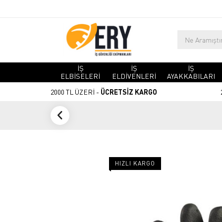
İŞ
İŞ
İŞ
ELBİSELERİ
ELDİVENLERİ
AYAKKABILARI
2000 TL ÜZERİ -
ÜCRETSİZ KARGO
HIZLI KARGO