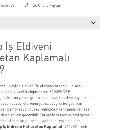
Haber Ver
Bu Ürünü Paylaş
 İş Eldiveni
retan Kaplamalı
9
malı Naylon eldiven Bu eldiven kategori II olarak
ir kişisel güvenlik ekipmanıdır. 89/689/CEE
ereklerini yerine getirir: zararsız, rahat ve dayanıklıdır.
syon düzeyi eldivenin yalnız avuç içi bölgesi için
geçen perforasyon düzeyi yalnızca yıkanmamış ve hasar
divenler için geçerlidir. Bu perforasyon düzeyi geçerli
 belirlenen koşullarda uygulanan testlerle elde
 İş Eldiveni Poliüretan Kaplamalı
911789 ateşle