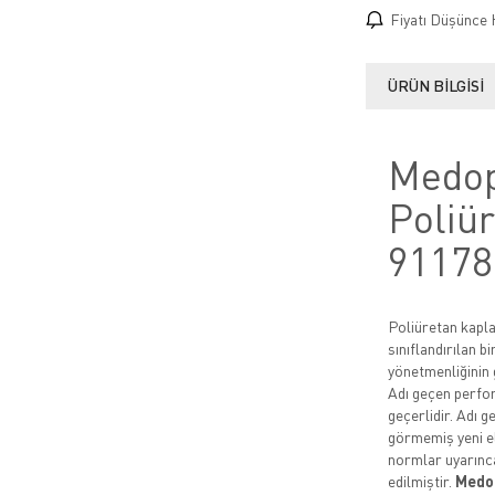
Fiyatı Düşünce 
ÜRÜN BILGISI
Medop
Poliü
91178
Poliüretan kapla
sınıflandırılan b
yönetmenliğinin g
Adı geçen perfora
geçerlidir. Adı 
görmemiş yeni el
normlar uyarınca
edilmiştir.
Medop