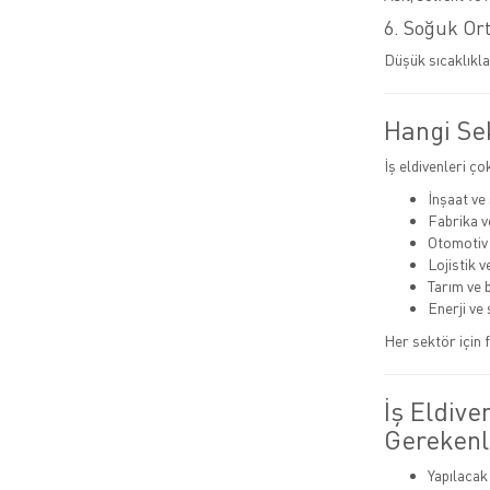
6. Soğuk Or
Düşük sıcaklıkla
Hangi Sek
İş eldivenleri ço
İnşaat ve
Fabrika v
Otomotiv
Lojistik 
Tarım ve 
Enerji ve 
Her sektör için f
İş Eldive
Gerekenl
Yapılacak