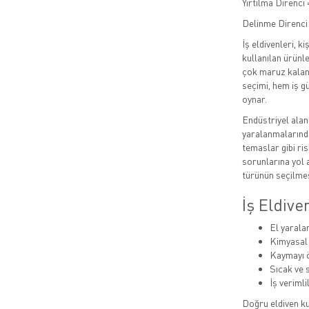
Yırtılma Direnci 
Delinme Direnci 
İş eldivenleri, 
kullanılan ürünle
çok maruz kalan 
seçimi, hem iş g
oynar.
Endüstriyel alan
yaralanmalarında
temaslar gibi ris
sorunlarına yol a
türünün seçilmes
İş Eldiv
El yarala
Kimyasal
Kaymayı ö
Sıcak ve 
İş verimlil
Doğru eldiven ku