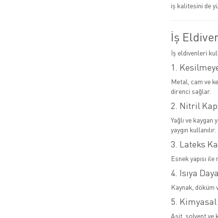
iş kalitesini de y
İş Eldive
İş eldivenleri ku
1. Kesilmeye
Metal, cam ve ke
direnci sağlar.
2. Nitril Kap
Yağlı ve kaygan 
yaygın kullanılır.
3. Lateks Ka
Esnek yapısı ile 
4. Isıya Day
Kaynak, döküm ve
5. Kimyasal
Asit, solvent ve 