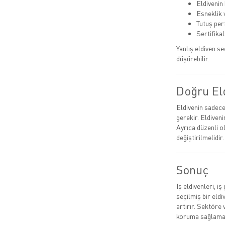
Eldivenin
Esneklik 
Tutuş pe
Sertifika
Yanlış eldiven s
düşürebilir.
Doğru El
Eldivenin sadece 
gerekir. Eldiven
Ayrıca düzenli o
değiştirilmelidir.
Sonuç
İş eldivenleri, i
seçilmiş bir eldi
artırır. Sektöre
koruma sağlama