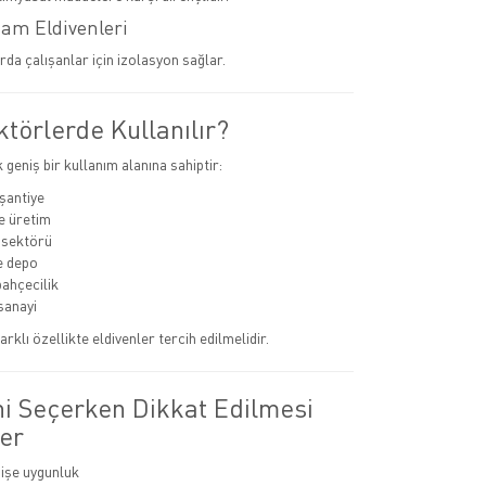
tam Eldivenleri
rda çalışanlar için izolasyon sağlar.
törlerde Kullanılır?
k geniş bir kullanım alanına sahiptir:
 şantiye
e üretim
 sektörü
ve depo
bahçecilik
sanayi
arklı özellikte eldivenler tercih edilmelidir.
ni Seçerken Dikkat Edilmesi
er
 işe uygunluk