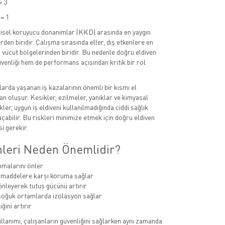
= 3
= 1
kişisel koruyucu donanımlar (KKD) arasında en yaygın
rden biridir. Çalışma sırasında eller, dış etkenlere en
vücut bölgelerinden biridir. Bu nedenle doğru eldiven
üvenliği hem de performans açısından kritik bir rol
larda yaşanan iş kazalarının önemli bir kısmı el
n oluşur. Kesikler, ezilmeler, yanıklar ve kimyasal
kler, uygun iş eldiveni kullanılmadığında ciddi sağlık
çabilir. Bu riskleri minimize etmek için doğru eldiven
i gerekir.
enleri Neden Önemlidir?
nmalarını önler
 maddelere karşı koruma sağlar
nleyerek tutuş gücünü artırır
soğuk ortamlarda izolasyon sağlar
iğini artırır
llanımı, çalışanların güvenliğini sağlarken aynı zamanda