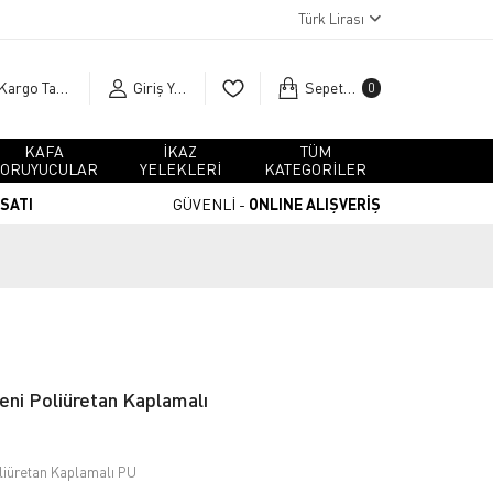
Türk Lirası
Kargo Takip
Giriş Yap
Sepetim
0
KAFA
İKAZ
TÜM
ORUYUCULAR
YELEKLERİ
KATEGORİLER
RSATI
GÜVENLİ -
ONLINE ALIŞVERİŞ
eni Poliüretan Kaplamalı
oliüretan Kaplamalı PU