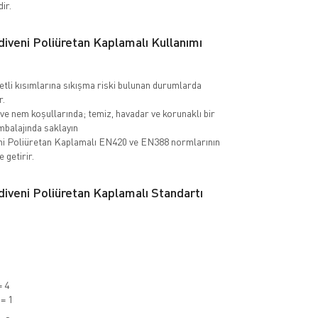
ir.
iveni Poliüretan Kaplamalı Kullanımı
tli kısımlarına sıkışma riski bulunan durumlarda
r.
ve nem koşullarında; temiz, havadar ve korunaklı bir
ambalajında saklayın
ni Poliüretan Kaplamalı EN420 ve EN388 normlarının
 getirir.
iveni Poliüretan Kaplamalı Standartı
= 4
= 1