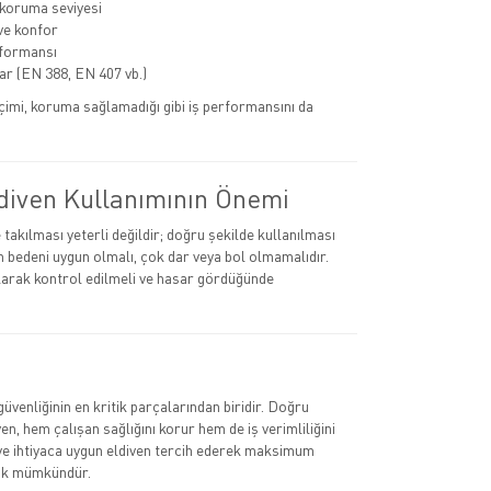
 koruma seviyesi
ve konfor
rformansı
lar (EN 388, EN 407 vb.)
eçimi, koruma sağlamadığı gibi iş performansını da
diven Kullanımının Önemi
takılması yeterli değildir; doğru şekilde kullanılması
in bedeni uygun olmalı, çok dar veya bol olmamalıdır.
larak kontrol edilmeli ve hasar gördüğünde
ş güvenliğinin en kritik parçalarından biridir. Doğru
ven, hem çalışan sağlığını korur hem de iş verimliliğini
 ve ihtiyaca uygun eldiven tercih ederek maksimum
k mümkündür.