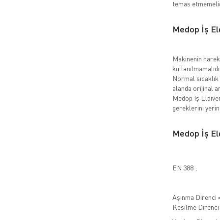
temas etmemelid
Medop İş Eld
Makinenin hareke
kullanılmamalıdı
Normal sıcaklık 
alanda orijinal 
Medop İş Eldive
gereklerini yerine
Medop İş Eld
EN 388 ;
Aşınma Direnci 
Kesilme Direnci 