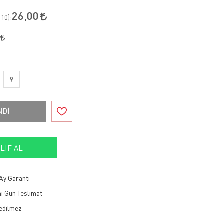
26,00
10
):
7
9
NDİ
LIF AL
Ay Garanti
ı Gün Teslimat