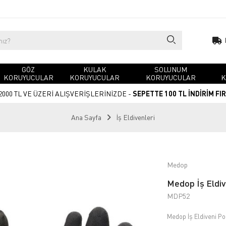
GÖZ
KULAK
SOLUNUM
KORUYUCULAR
KORUYUCULAR
KORUYUCULAR
K
2000 TL VE ÜZERİ ALIŞVERİŞLERİNİZDE -
SEPETTE 100 TL İNDİRİM FI
Ana Sayfa
İş Eldivenleri
Medop
Medop İş Eldiv
MDP52
Medop İş Eldiveni P