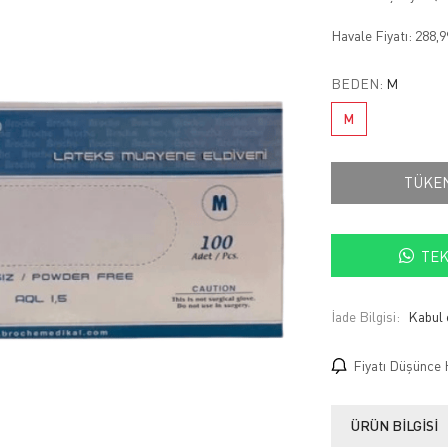
Havale Fiyatı:
288,
BEDEN:
M
M
TÜKE
TEK
İade Bilgisi:
Fiyatı Düşünce 
ÜRÜN BILGISI