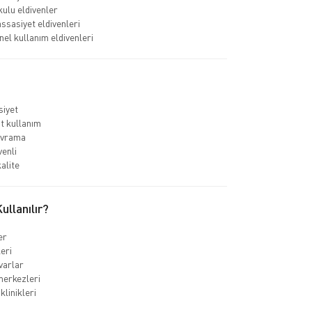
ulu eldivenler
ssasiyet eldivenleri
el kullanım eldivenleri
iyet
t kullanım
vrama
venli
alite
llanılır?
er
leri
varlar
merkezleri
klinikleri