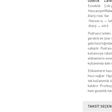
Özellik
Late
Esneklik
Çok 
Hassasiyet
Mük
Alerji riski
Var
Hassas iş → la
Alerji → nitril
Pudrasız lateks
gerektiren işler
gıda hazırlığında
sahiptir. Pudrasız
kullanıcıya raha
eldivenlerin esne
kullanımda dahi 
Eldivenlerin ha
hissi sağlar. Hij
tek kullanımlık 
kaldırır. Profesy
hem güvenlik he
TAKSIT SEÇEN