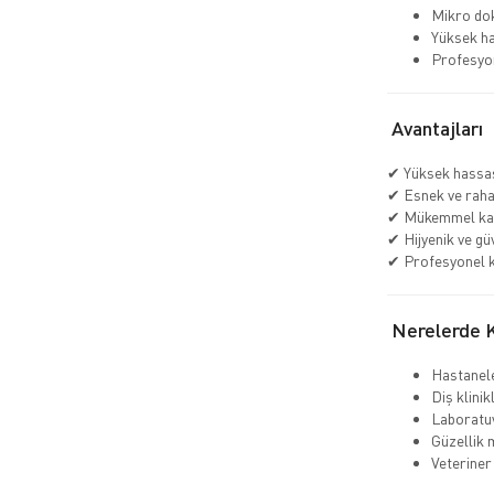
Mikro dok
Yüksek ha
Profesyon
Avantajları
✔ Yüksek hassas
✔ Esnek ve raha
✔ Mükemmel ka
✔ Hijyenik ve gü
✔ Profesyonel k
Nerelerde Ku
Hastanel
Diş klinik
Laboratu
Güzellik 
Veteriner 