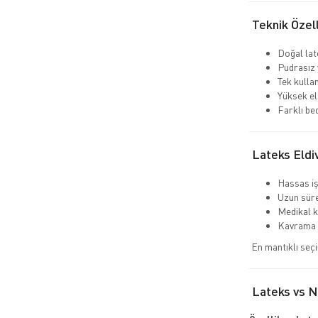
Teknik Özell
Doğal la
Pudrasız 
Tek kulla
Yüksek el
Farklı be
Lateks Eldi
Hassas i
Uzun süre
Medikal k
Kavrama 
En mantıklı seç
Lateks vs Ni