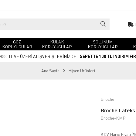
GÖZ
KULAK
SOLUNUM
KORUYUCULAR
KORUYUCULAR
KORUYUCULAR
K
2000 TL VE ÜZERİ ALIŞVERİŞLERİNİZDE -
SEPETTE 100 TL İNDİRİM FI
Ana Sayfa
Hijyen Ürünleri
Broche
Broche Lateks 
Broche-KMP
KDV Hariç Fiyatı (
%