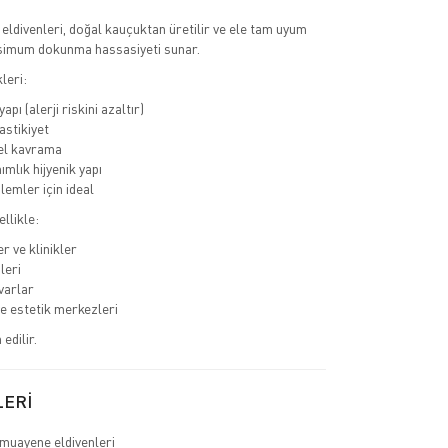
ldivenleri, doğal kauçuktan üretilir ve ele tam uyum
imum dokunma hassasiyeti sunar.
leri:
apı (alerji riskini azaltır)
astikiyet
l kavrama
ımlık hijyenik yapı
lemler için ideal
llikle:
r ve klinikler
leri
varlar
ve estetik merkezleri
edilir.
LERİ
muayene eldivenleri