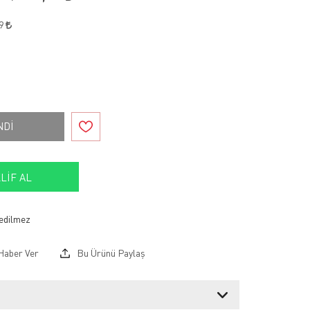
99
NDİ
LIF AL
Haber Ver
Bu Ürünü Paylaş