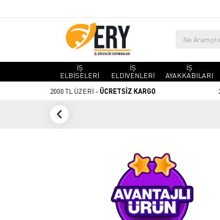
İŞ
İŞ
İŞ
ELBİSELERİ
ELDİVENLERİ
AYAKKABILARI
2000 TL ÜZERİ -
ÜCRETSİZ KARGO