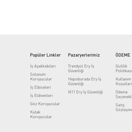
Popüler Linkler
Pazaryerlerimiz
ÖDEME
İş Ayakkabıları
Trendyol Ery İş
Gizlilik
Güvenliği
Politikası
Solunum
Koruyucular
Hepsiburada Ery İş
Kullanım
Güvenliği
Koşulları
İş Elbiseleri
N11 Ery İş Güvenliği
Ödeme
İş Eldivenleri
Seçenekl
Göz Koruyucular
Satış
Sözleşme
Kulak
Koruyucular