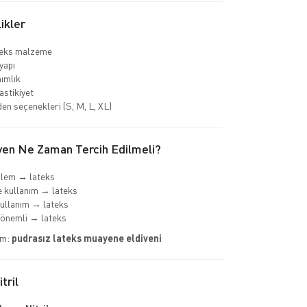
ikler
teks malzeme
yapı
nımlık
astikiyet
den seçenekleri (S, M, L, XL)
ven Ne Zaman Tercih Edilmeli?
şlem → lateks
 kullanım → lateks
ullanım → lateks
önemli → lateks
im:
pudrasız lateks muayene eldiveni
tril