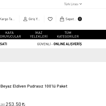
Türk Lirası
Kargo Takip
Giriş Yap
Sepetim
0
KAFA
İKAZ
TÜM
ORUYUCULAR
YELEKLERİ
KATEGORİLER
RSATI
GÜVENLİ -
ONLINE ALIŞVERİŞ
Beyaz Eldiven Pudrasız 100'lü Paket
253,50
20
):