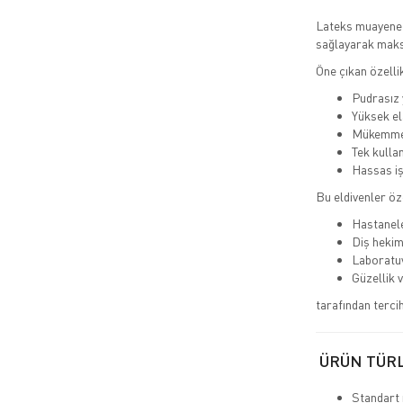
Lateks muayene e
sağlayarak maks
Öne çıkan özellik
Pudrasız y
Yüksek el
Mükemme
Tek kullan
Hassas iş
Bu eldivenler öze
Hastanele
Diş hekim
Laboratu
Güzellik 
tarafından tercih 
ÜRÜN TÜR
Standart 