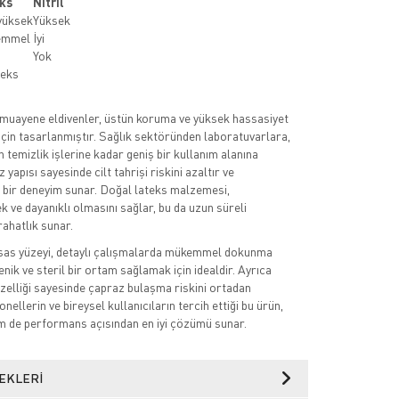
ks
Nitril
yüksek
Yüksek
emmel
İyi
Yok
teks
 muayene eldivenler, üstün koruma ve yüksek hassasiyet
 için tasarlanmıştır. Sağlık sektöründen laboratuvarlara,
n temizlik işlerine kadar geniş bir kullanım alanına
 yapısı sayesinde cilt tahrişi riskini azaltır ve
t bir deneyim sunar. Doğal lateks malzemesi,
k ve dayanıklı olmasını sağlar, bu da uzun süreli
rahatlık sunar.
ssas yüzeyi, detaylı çalışmalarda mükemmel dokunma
yenik ve steril bir ortam sağlamak için idealdir. Ayrıca
özelliği sayesinde çapraz bulaşma riskini ortadan
onellerin ve bireysel kullanıcıların tercih ettiği bu ürün,
m de performans açısından en iyi çözümü sunar.
EKLERI