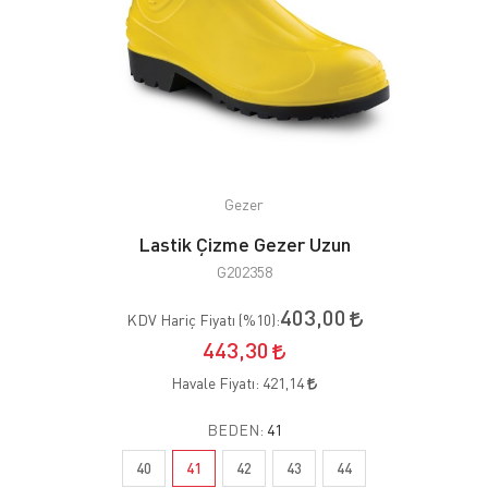
Gezer
Lastik Çizme Gezer Uzun
G202358
403,00
KDV Hariç Fiyatı (
%10
):
443,30
Havale Fiyatı:
421,14
BEDEN:
41
40
41
42
43
44