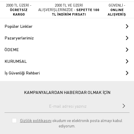
2000 TL ÜZERİ -
2000 TL VE ÜZERİ
GÜVENLİ -
ÜCRETSİZ
ALIŞVERİŞLERİNİZDE -
SEPETTE 100
ONLINE
KARGO
TL İNDİRİM FIRSATI
ALIŞVERİŞ
Popüler Linkler
Pazaryerlerimiz
ÖDEME
KURUMSAL
İş Güvenliği Rehberi
KAMPANYALARDAN HABERDAR OLMAK İÇİN
Gizlilik politikasını
okudum ve elektronik posta almayı kabul
ediyorum.