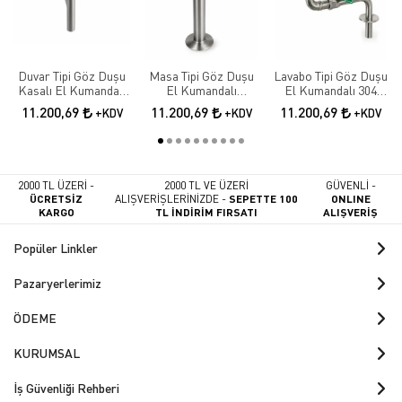
Duvar Tipi Göz Duşu
Masa Tipi Göz Duşu
Lavabo Tipi Göz Duşu
Kasalı El Kumandalı
El Kumandalı
El Kumandalı 304
Paslanmaz Çelik
Paslanmaz Çelik Göz
Paslanmaz Çelik Göz
11.200,69
11.200,69
11.200,69
+KDV
+KDV
+KDV
Yıkama İstasyonu
Yıkama Sistemi
2000 TL ÜZERİ -
2000 TL VE ÜZERİ
GÜVENLİ -
ÜCRETSİZ
ALIŞVERİŞLERİNİZDE -
SEPETTE 100
ONLINE
KARGO
TL İNDİRİM FIRSATI
ALIŞVERİŞ
Popüler Linkler
Pazaryerlerimiz
ÖDEME
KURUMSAL
İş Güvenliği Rehberi