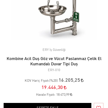
ERY İş Güvenliği
Kombine Acil Duş Göz ve Vücut Paslanmaz Çelik El
Kumandalı Duvar Tipi Duş
ERY-010
16.205,25
KDV Hariç Fiyatı (
%20
):
19.446,30
Havale Fiyatı:
18.473,99
SEPETE EKLE