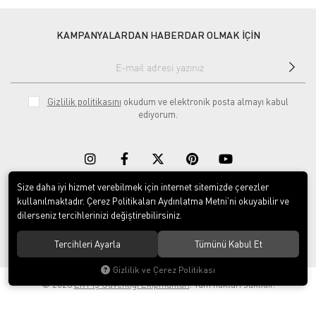
KAMPANYALARDAN HABERDAR OLMAK İÇİN
Gizlilik politikasını
okudum ve elektronik posta almayı kabul
ediyorum.
Size daha iyi hizmet verebilmek için internet sitemizde çerezler
kullanılmaktadır. Çerez Politikaları Aydınlatma Metni’ni okuyabilir ve
Download on the
Download on
dilerseniz tercihlerinizi değiştirebilirsiniz.
App Store
Google play
Tercihleri Ayarla
Tümünü Kabul Et
Gizlilik ve Çerez Politikası
© 2023
ERY İş Güvenliği Ekipmanları
. Tüm hakları saklıdır.