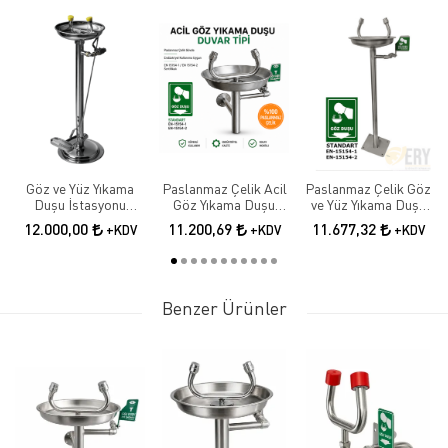
Göz ve Yüz Yıkama
Paslanmaz Çelik Acil
Paslanmaz Çelik Göz
Duşu İstasyonu
Göz Yıkama Duşu
ve Yüz Yıkama Duşu
Göz,yüz Yıkama
Duvar Tipi
Boy Tipi
12.000,00
11.200,69
11.677,32
+KDV
+KDV
+KDV
Çeşmesi, Boy Tipi, El,
Ayak Kumandalı,
Paslanmaz Çelik
Benzer Ürünler