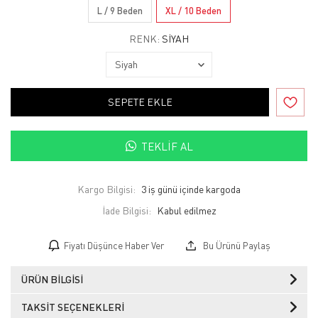
L / 9 Beden
XL / 10 Beden
RENK:
SIYAH
SEPETE EKLE
TEKLIF AL
Kargo Bilgisi:
3 iş günü içinde kargoda
İade Bilgisi:
Fiyatı Düşünce Haber Ver
Bu Ürünü Paylaş
ÜRÜN BILGISI
TAKSIT SEÇENEKLERI