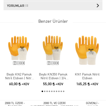
YORUMLAR
(0)
Benzer Ürünler
Beybi KN2 Pamuk
Beybi KN350 Pamuk
KN1 Pamuk Nitril
Nitril Eldiven | Nitril
Nitril Eldiven | 3/4
Eldiven
Kaplama İş Güvenliği
Nitril Kaplama İş
60,00
55,00
165,25
+KDV
+KDV
+KDV
Eldiveni
Eldiveni
2000 TL ÜZERİ -
2000 TL VE ÜZERİ
GÜVENLİ -