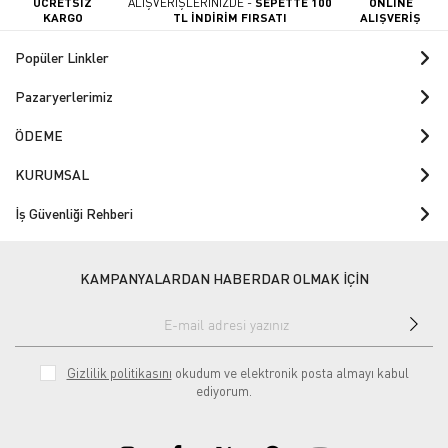
ÜCRETSİZ
ALIŞVERİŞLERİNİZDE -
SEPETTE 100
ONLINE
KARGO
TL İNDİRİM FIRSATI
ALIŞVERİŞ
Popüler Linkler
Pazaryerlerimiz
ÖDEME
KURUMSAL
İş Güvenliği Rehberi
KAMPANYALARDAN HABERDAR OLMAK İÇİN
Gizlilik politikasını
okudum ve elektronik posta almayı kabul
ediyorum.