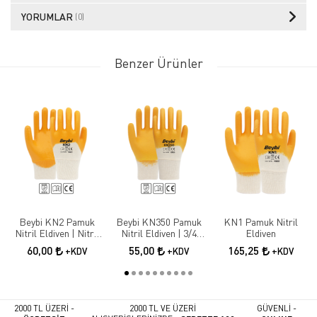
YORUMLAR
(0)
Benzer Ürünler
Beybi KN2 Pamuk
Beybi KN350 Pamuk
KN1 Pamuk Nitril
Nitril Eldiven | Nitril
Nitril Eldiven | 3/4
Eldiven
Kaplama İş Güvenliği
Nitril Kaplama İş
60,00
55,00
165,25
+KDV
+KDV
+KDV
Eldiveni
Eldiveni
2000 TL ÜZERİ -
2000 TL VE ÜZERİ
GÜVENLİ -