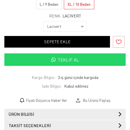
L / 9 Beden
XL / 10 Beden
RENK:
LACIVERT
SEPETE EKLE
TEKLIF AL
Kargo Bilgisi:
3 iş günü içinde kargoda
İade Bilgisi:
Fiyatı Düşünce Haber Ver
Bu Ürünü Paylaş
ÜRÜN BILGISI
TAKSIT SEÇENEKLERI