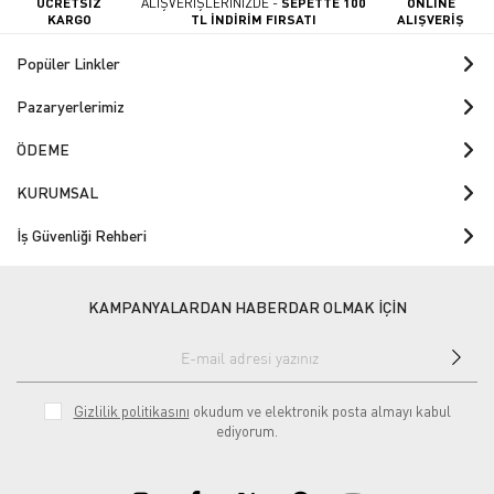
ÜCRETSİZ
ALIŞVERİŞLERİNİZDE -
SEPETTE 100
ONLINE
KARGO
TL İNDİRİM FIRSATI
ALIŞVERİŞ
Popüler Linkler
Pazaryerlerimiz
ÖDEME
KURUMSAL
İş Güvenliği Rehberi
KAMPANYALARDAN HABERDAR OLMAK İÇİN
Gizlilik politikasını
okudum ve elektronik posta almayı kabul
ediyorum.