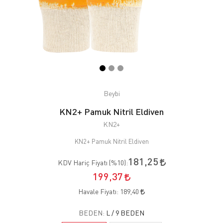
Beybi
KN2+ Pamuk Nitril Eldiven
KN2+
KN2+ Pamuk Nitril Eldiven
181,25
KDV Hariç Fiyatı (
%10
):
199,37
Havale Fiyatı:
189,40
BEDEN:
L / 9 BEDEN