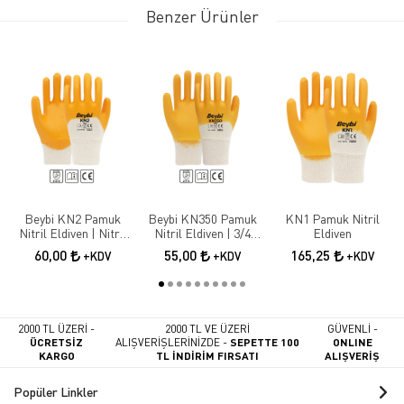
Benzer Ürünler
Beybi KN2 Pamuk
Beybi KN350 Pamuk
KN1 Pamuk Nitril
Nitril Eldiven | Nitril
Nitril Eldiven | 3/4
Eldiven
Kaplama İş Güvenliği
Nitril Kaplama İş
60,00
55,00
165,25
+KDV
+KDV
+KDV
Eldiveni
Eldiveni
2000 TL ÜZERİ -
2000 TL VE ÜZERİ
GÜVENLİ -
ÜCRETSİZ
ALIŞVERİŞLERİNİZDE -
SEPETTE 100
ONLINE
KARGO
TL İNDİRİM FIRSATI
ALIŞVERİŞ
Popüler Linkler