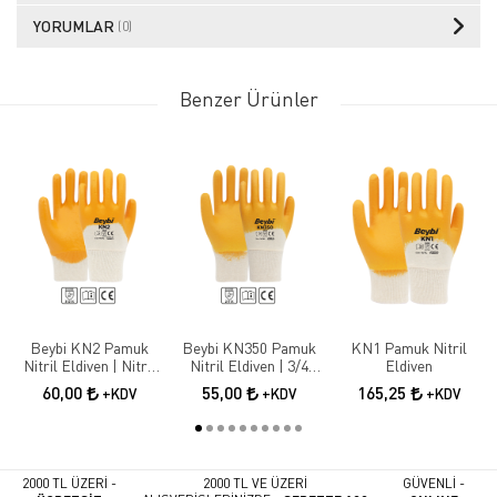
YORUMLAR
(0)
Benzer Ürünler
Beybi KN2 Pamuk
Beybi KN350 Pamuk
KN1 Pamuk Nitril
Nitril Eldiven | Nitril
Nitril Eldiven | 3/4
Eldiven
Kaplama İş Güvenliği
Nitril Kaplama İş
60,00
55,00
165,25
+KDV
+KDV
+KDV
Eldiveni
Eldiveni
2000 TL ÜZERİ -
2000 TL VE ÜZERİ
GÜVENLİ -