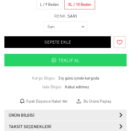
L / 9 Beden
XL / 10 Beden
RENK:
SARI
SEPETE EKLE
TEKLIF AL
Kargo Bilgisi:
3 iş günü içinde kargoda
İade Bilgisi:
Fiyatı Düşünce Haber Ver
Bu Ürünü Paylaş
ÜRÜN BILGISI
TAKSIT SEÇENEKLERI