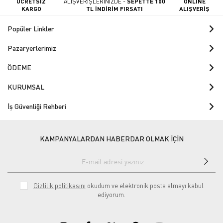
ÜCRETSİZ
ALIŞVERİŞLERİNİZDE -
SEPETTE 100
ONLINE
KARGO
TL İNDİRİM FIRSATI
ALIŞVERİŞ
Popüler Linkler
Pazaryerlerimiz
ÖDEME
KURUMSAL
İş Güvenliği Rehberi
KAMPANYALARDAN HABERDAR OLMAK İÇİN
Gizlilik politikasını
okudum ve elektronik posta almayı kabul
ediyorum.