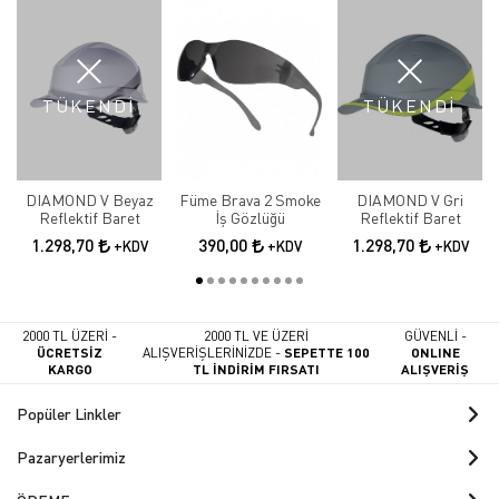
TÜKENDİ
TÜKENDİ
DIAMOND V Beyaz
Füme Brava 2 Smoke
DIAMOND V Gri
Reflektif Baret
İş Gözlüğü
Reflektif Baret
1.298,70
390,00
1.298,70
+KDV
+KDV
+KDV
2000 TL ÜZERİ -
2000 TL VE ÜZERİ
GÜVENLİ -
ÜCRETSİZ
ALIŞVERİŞLERİNİZDE -
SEPETTE 100
ONLINE
KARGO
TL İNDİRİM FIRSATI
ALIŞVERİŞ
Popüler Linkler
Pazaryerlerimiz