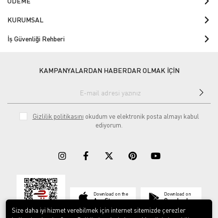
ÖDEME
KURUMSAL
İş Güvenliği Rehberi
KAMPANYALARDAN HABERDAR OLMAK İÇİN
Gizlilik politikasını
okudum ve elektronik posta almayı kabul
ediyorum.
Download on the
Download on
App Store
Google play
Size daha iyi hizmet verebilmek için internet sitemizde çerezler