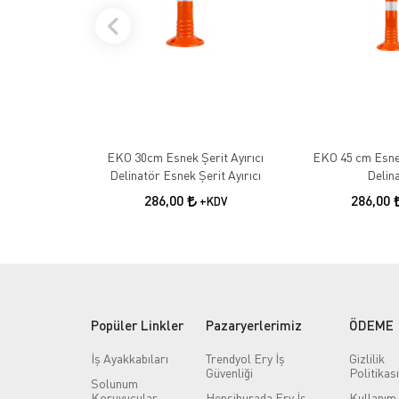
EKO 30cm Esnek Şerit Ayırıcı
EKO 45 cm Esnek
Delinatör Esnek Şerit Ayırıcı
Delin
286,00
286,00
+KDV
Popüler Linkler
Pazaryerlerimiz
ÖDEME
İş Ayakkabıları
Trendyol Ery İş
Gizlilik
Güvenliği
Politikası
Solunum
Koruyucular
Hepsiburada Ery İş
Kullanım