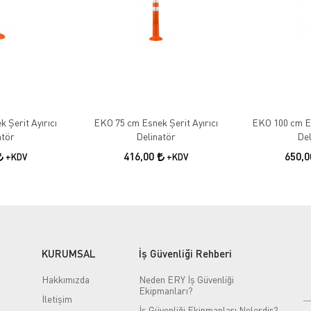
 Şerit Ayırıcı
EKO 75 cm Esnek Şerit Ayırıcı
EKO 100 cm Es
atör
Delinatör
Del
416,00
650,
+KDV
+KDV
KURUMSAL
İş Güvenliği Rehberi
Hakkımızda
Neden ERY İş Güvenliği
Ekipmanları?
İletişim
İş Güvenliği Ekipmanları Nelerdir?