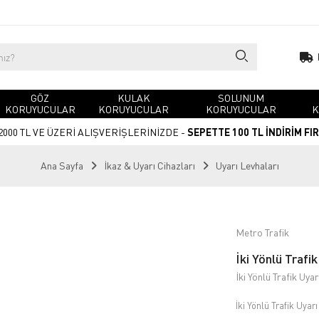
GÖZ
KULAK
SOLUNUM
KORUYUCULAR
KORUYUCULAR
KORUYUCULAR
K
2000 TL VE ÜZERİ ALIŞVERİŞLERİNİZDE -
SEPETTE 100 TL İNDİRİM FI
Ana Sayfa
İkaz & Uyarı Cihazları
Uyarı Levhaları
Metro Trafik
İki Yönlü Trafi
İki Yönlü Trafik Uy
İki Yönlü Trafik Uya