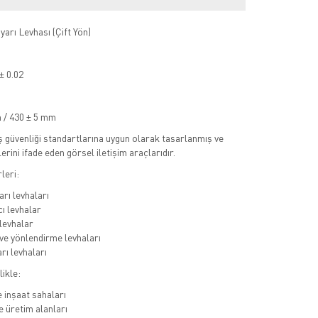
Uyarı Levhası (Çift Yön)
 ± 0.02
 / 430 ± 5 mm
iş güvenliği standartlarına uygun olarak tasarlanmış ve
lerini ifade eden görsel iletişim araçlarıdır.
leri:
arı levhaları
cı levhalar
levhalar
 ve yönlendirme levhaları
rı levhaları
likle:
e inşaat sahaları
e üretim alanları