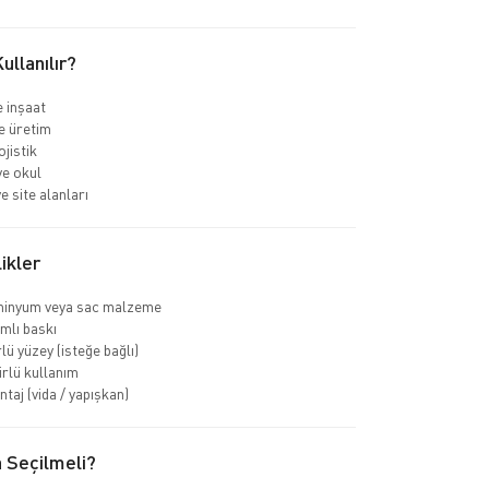
llanılır?
e inşaat
e üretim
jistik
e okul
e site alanları
ikler
minyum veya sac malzeme
mlı baskı
lü yüzey (isteğe bağlı)
rlü kullanım
taj (vida / yapışkan)
 Seçilmeli?