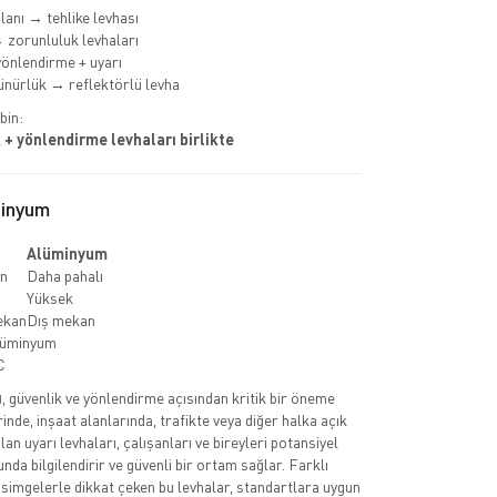
lanı → tehlike levhası
 zorunluluk levhaları
önlendirme + uyarı
nürlük → reflektörlü levha
bin:
 + yönlendirme levhaları birlikte
minyum
Alüminyum
n
Daha pahalı
Yüksek
ekan
Dış mekan
lüminyum
C
ı
, güvenlik ve yönlendirme açısından kritik bir öneme
erinde, inşaat alanlarında, trafikte veya diğer halka açık
lan uyarı levhaları, çalışanları ve bireyleri potansiyel
nda bilgilendirir ve güvenli bir ortam sağlar. Farklı
 simgelerle dikkat çeken bu levhalar, standartlara uygun