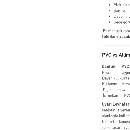
Elektrik a
Şantiye →
Depo → y
Gece görü
En mantıklı kom
tehlike + yasak
PVC vs Alü
Özellik
PVC
Fiyat
Uygu
Dayanıklılık
Orta
Kullanım
İç m
Dış mekan → a
İç mekan → PV
Uyarı Levhalar
sahiptir. İş yerl
alanlarda kullanı
tehlikeler konusu
renk, tasarım ve