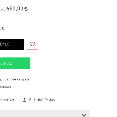
650,00
20
):
00
 EKLE
LIF AL
 günü içinde kargoda
Haber Ver
Bu Ürünü Paylaş