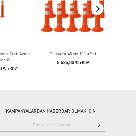
nek Şerit Ayırıcı
Delinatör 45 cm 10´lu Set
Delinatö
inatör
5.525,00
7.8
+KDV
00
+KDV
KAMPANYALARDAN HABERDAR OLMAK İÇİN