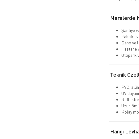
Nerelerde Ku
Şantiye v
Fabrika v
Depo ve lo
Hastane v
Otopark v
Teknik Özell
PVC, alü
UV dayanı
Reflektör
Uzun ömü
Kolay mon
Hangi Levha