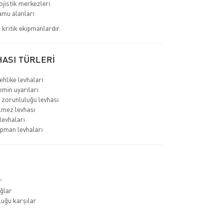
ojistik merkezleri
amu alanları
 kritik ekipmanlardır.
HASI TÜRLERİ
ehlike levhaları
min uyarıları
 zorunluluğu levhası
ilmez levhası
 levhaları
ipman levhaları
r
ağlar
uğu karşılar