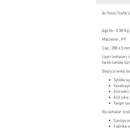
İki Yönlü Trafik 
Ağırlık : 0.38 Kg
Malzeme : PP
Çap : 380 ± 5 mm
Uyarı levhaları, 
farklı tehlike tür
Başlıca levha tür
Tehlike uy
Yasaklayı
Emredici 
Acil çıkış
Yangın uya
Bu levhalar özel
Şantiye v
Fabrika v