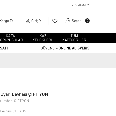
Türk Lirası
Kargo Takip
Giriş Yap
Sepetim
0
KAFA
İKAZ
TÜM
ORUYUCULAR
YELEKLERİ
KATEGORİLER
RSATI
GÜVENLİ -
ONLINE ALIŞVERİŞ
k Uyarı Levhası ÇİFT YÖN
arı Levhası ÇİFT YÖN
rı Levhası ÇİFT YÖN