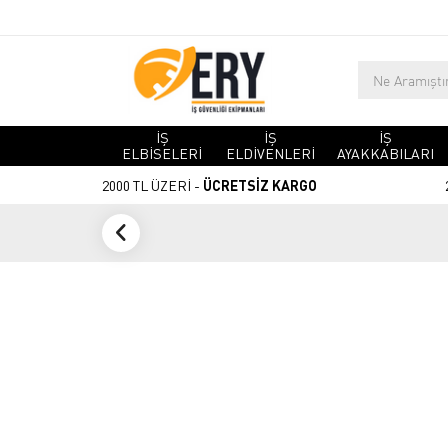
İŞ
İŞ
İŞ
ELBİSELERİ
ELDİVENLERİ
AYAKKABILARI
2000 TL ÜZERİ -
ÜCRETSİZ KARGO