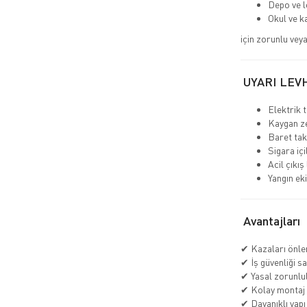
Depo ve l
Okul ve k
için zorunlu veya
UYARI LEV
Elektrik t
Kaygan ze
Baret tak
Sigara iç
Acil çıkış
Yangın ek
Avantajları
✔ Kazaları önle
✔ İş güvenliği s
✔ Yasal zorunlul
✔ Kolay montaj
✔ Dayanıklı yapı