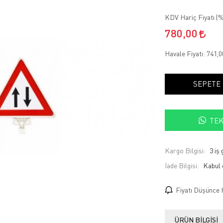
KDV Hariç Fiyatı (
%
780,00
Havale Fiyatı:
741,
SEPETE
TEK
Kargo Bilgisi:
3 iş
İade Bilgisi:
Fiyatı Düşünce 
ÜRÜN BILGISI