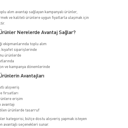
toplu alım avantajı sağlayan kampanyalı ürünler,
rmek ve kaliteli ürünlere uygun fiyatlarla ulaşmak için
tir.
Ürünler Nerelerde Avantaj Sağlar?
iği ekipmanlarında toplu alım
kıyafet siparişlerinde
nu ürünlerde
atlarında
n ve kampanya dönemlerinde
rünlerin Avantajları
tlı alışveriş
re fırsatları
rünlere erişim
 avantajı
etilen ürünlerde tasarruf
er kategorisi, bütçe dostu alışveriş yapmak isteyen
 en avantajlı seçenekleri sunar.