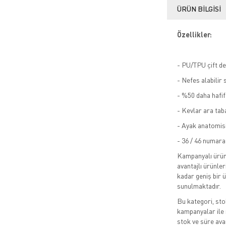
ÜRÜN BILGISI
Özellikler:
- PU/TPU çift d
- Nefes alabilir s
- %50 daha hafif
- Kevlar ara tab
- Ayak anatomisi
- 36 / 46 numara 
Kampanyalı ürünl
avantajlı ürünler
kadar geniş bir 
sunulmaktadır.
Bu kategori, sto
kampanyalar ile 
stok ve süre avan