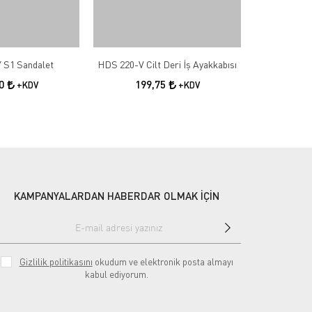
 S1 Sandalet
HDS 220-V Cilt Deri İş Ayakkabısı
HDS 202 S
00
199,75
17
+KDV
+KDV
KAMPANYALARDAN HABERDAR OLMAK İÇİN
Gizlilik politikasını
okudum ve elektronik posta almayı
kabul ediyorum.