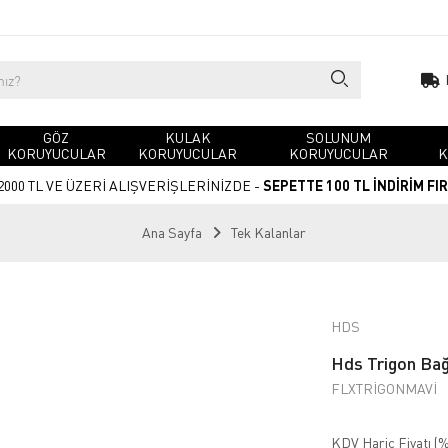
GÖZ
KULAK
SOLUNUM
KORUYUCULAR
KORUYUCULAR
KORUYUCULAR
K
2000 TL VE ÜZERİ ALIŞVERİŞLERİNİZDE -
SEPETTE 100 TL İNDİRİM FI
Ana Sayfa
Tek Kalanlar
HDS
Hds Trigon Bağc
FLXTRİGONMAVİ
KDV Hariç Fiyatı (
%