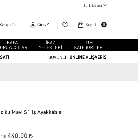
Türk Lirası
Kargo Takip
Giriş Yap
Sepetim
0
KAFA
İKAZ
TÜM
ORUYUCULAR
YELEKLERİ
KATEGORİLER
RSATI
GÜVENLİ -
ONLINE ALIŞVERİŞ
ıklı Mavi S1 Iş Ayakkabısı
440,00
10
):