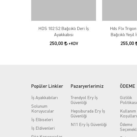
HDS 102 S2 Bağcıklı Deri İş
Hds Flx Trigon
Ayakkabısı
Bağcıklı Yeşil 
250,00
255,00
+KDV
Popüler Linkler
Pazaryerlerimiz
ÖDEME
İş Ayakkabıları
Trendyol Ery İş
Gizlilik
Güvenliği
Politikası
Solunum
Koruyucular
Hepsiburada Ery İş
Kullanım
Güvenliği
Koşulları
İş Elbiseleri
N11 Ery İş Güvenliği
Ödeme
İş Eldivenleri
Seçenekl
Göz Koruyucular