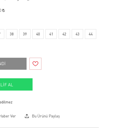
80
7
38
39
40
41
42
43
44
NDİ
LIF AL
Haber Ver
Bu Ürünü Paylaş