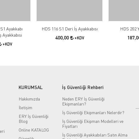
 S1 Ayakkabı
HDS 116 S1 Deri İş Ayakkabısı
HDS 202 Y
İş Ayakkabısı
400,00
187,
+KDV
+KDV
KURUMSAL
İş Güvenliği Rehberi
Hakkımızda
Neden ERY İş Güvenliği
Ekipmanları?
İletişim
İş Güvenliği Ekipmanları Nelerdir?
ERY İş Güvenliği
Blog
İş Güvenliği Ekipman Modelleri ve
Fiyatları
Online KATALOG
eri
İş Güvenliği Ayakkabıları Satın Alma
Güvenlik