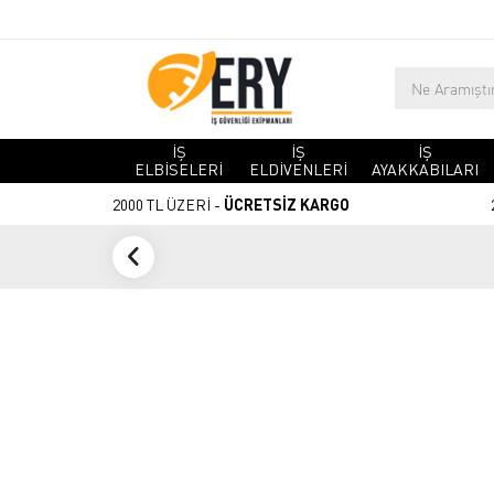
İŞ
İŞ
İŞ
ELBİSELERİ
ELDİVENLERİ
AYAKKABILARI
2000 TL ÜZERİ -
ÜCRETSİZ KARGO