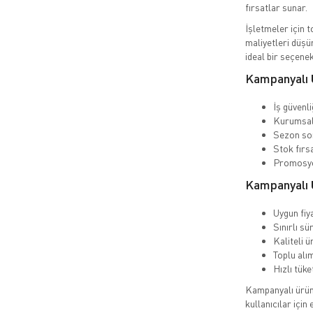
fırsatlar sunar.
İşletmeler için 
maliyetleri düşü
ideal bir seçenek
Kampanyalı 
İş güvenl
Kurumsal 
Sezon so
Stok fırs
Promosyo
Kampanyalı Ü
Uygun fiya
Sınırlı sü
Kaliteli ü
Toplu alım
Hızlı tük
Kampanyalı ürünl
kullanıcılar için