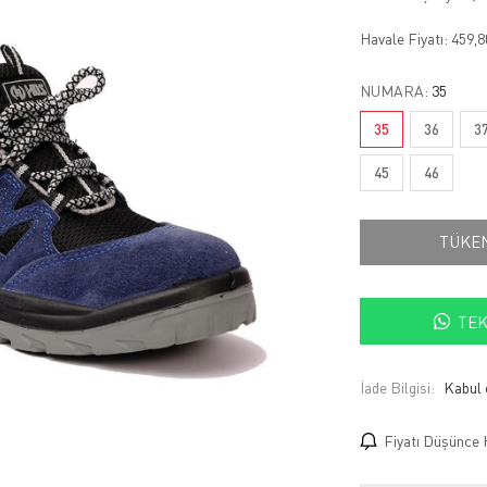
Havale Fiyatı:
459,
NUMARA:
35
35
36
3
45
46
TÜKE
TEK
İade Bilgisi:
Fiyatı Düşünce 