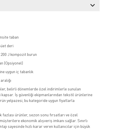
ensite taban
üet deri
 200 J kompozit burun
an (Opsiyonel)
ne uygun iç tabanlık
aralığı
er, belirli dönemlerde özel indirimlerle sunulan
i kapsar. İş güvenliği ekipmanlarından tekstil ürünlerine
ürün yelpazesi, bu kategoride uygun fiyatlarla
k fazlası ürünler, sezon sonu fırsatları ve özel
müşterilere ekonomik alışveriş imkanı sağlar. Sınırlı
tajı sayesinde hızlı karar veren kullanıcılar için büyük